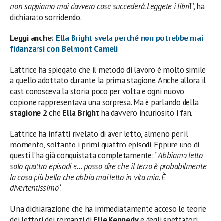
non sappiamo mai davvero cosa succederà. Leggete i libri
!”, ha
dichiarato sorridendo.
Leggi anche:
Ella Bright svela perché non potrebbe mai
fidanzarsi con Belmont Cameli
L’attrice ha spiegato che il metodo di lavoro è molto simile
a quello adottato durante la prima stagione. Anche allora il
cast conosceva la storia poco per volta e ogni nuovo
copione rappresentava una sorpresa. Ma è parlando della
stagione 2
che
Ella Bright
ha davvero incuriosito i fan.
L’attrice ha infatti rivelato di aver letto, almeno per il
momento, soltanto i primi quattro episodi. Eppure uno di
questi l’ha già conquistata completamente: “
Abbiamo letto
solo quattro episodi e… posso dire che il terzo è probabilmente
la cosa più bella che abbia mai letto in vita mia. È
divertentissimo
“.
Una dichiarazione che ha immediatamente acceso le teorie
dei lettori dei romanzi di
Elle Kennedy
e degli spettatori