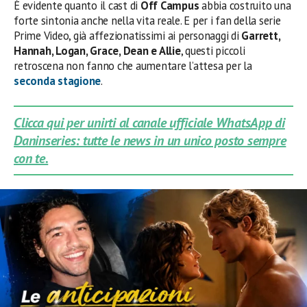
È evidente quanto il cast di
Off Campus
abbia costruito una
forte sintonia anche nella vita reale. E per i fan della serie
Prime Video, già affezionatissimi ai personaggi di
Garrett,
Hannah, Logan, Grace, Dean e Allie
, questi piccoli
retroscena non fanno che aumentare l’attesa per la
seconda stagione
.
Clicca qui per unirti al canale ufficiale WhatsApp di
Daninseries: tutte le news in un unico posto sempre
con te.