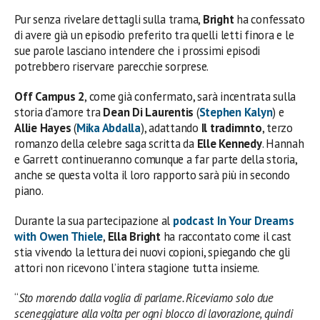
Pur senza rivelare dettagli sulla trama,
Bright
ha confessato
di avere già un episodio preferito tra quelli letti finora e le
sue parole lasciano intendere che i prossimi episodi
potrebbero riservare parecchie sorprese.
Off Campus 2
, come già confermato, sarà incentrata sulla
storia d’amore tra
Dean Di Laurentis
(
Stephen Kalyn
) e
Allie Hayes
(
Mika Abdalla
), adattando
Il tradimnto
, terzo
romanzo della celebre saga scritta da
Elle Kennedy
. Hannah
e Garrett continueranno comunque a far parte della storia,
anche se questa volta il loro rapporto sarà più in secondo
piano.
Durante la sua partecipazione al
podcast In Your Dreams
with Owen Thiele
,
Ella Bright
ha raccontato come il cast
stia vivendo la lettura dei nuovi copioni, spiegando che gli
attori non ricevono l’intera stagione tutta insieme.
“
Sto morendo dalla voglia di parlarne. Riceviamo solo due
sceneggiature alla volta per ogni blocco di lavorazione, quindi