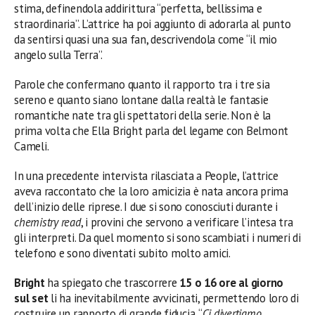
stima, definendola addirittura “perfetta, bellissima e
straordinaria”. L’attrice ha poi aggiunto di adorarla al punto
da sentirsi quasi una sua fan, descrivendola come “il mio
angelo sulla Terra”.
Parole che confermano quanto il rapporto tra i tre sia
sereno e quanto siano lontane dalla realtà le fantasie
romantiche nate tra gli spettatori della serie. Non è la
prima volta che Ella Bright parla del legame con Belmont
Cameli.
In una precedente intervista rilasciata a People, l’attrice
aveva raccontato che la loro amicizia è nata ancora prima
dell’inizio delle riprese. I due si sono conosciuti durante i
chemistry read
, i provini che servono a verificare l’intesa tra
gli interpreti. Da quel momento si sono scambiati i numeri di
telefono e sono diventati subito molto amici.
Bright
ha spiegato che trascorrere
15 o 16 ore al giorno
sul set
li ha inevitabilmente avvicinati, permettendo loro di
costruire un rapporto di grande fiducia. “
Ci divertiamo