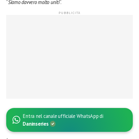
“
Siamo davvero molto uniti
“.
Entra nel canale ufficiale WhatsApp di
Daninseries