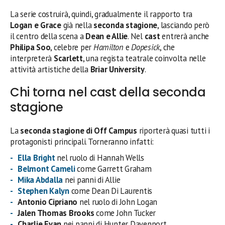
La serie costruirà, quindi, gradualmente il rapporto tra
Logan e Grace
già nella
seconda stagione
, lasciando però
il centro della scena a
Dean e Allie
. Nel
cast
entrerà anche
Philipa Soo
, celebre per
Hamilton
e
Dopesick
, che
interpreterà
Scarlett
, una regista teatrale coinvolta nelle
attività artistiche della
Briar University
.
Chi torna nel cast della seconda
stagione
La
seconda stagione di Off Campus
riporterà quasi tutti i
protagonisti principali. Torneranno infatti:
Ella Bright
nel ruolo di Hannah Wells
Belmont Cameli
come Garrett Graham
Mika Abdalla
nei panni di Allie
Stephen Kalyn
come Dean Di Laurentis
Antonio Cipriano
nel ruolo di John Logan
Jalen Thomas Brooks
come John Tucker
Charlie Evan
nei panni di Hunter Davenport