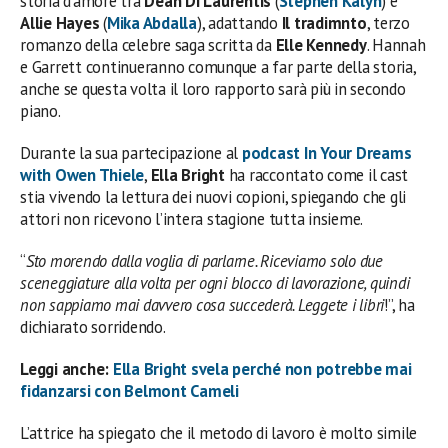
storia d’amore tra
Dean Di Laurentis
(
Stephen Kalyn
) e
Allie Hayes
(
Mika Abdalla
), adattando
Il tradimnto
, terzo
romanzo della celebre saga scritta da
Elle Kennedy
. Hannah
e Garrett continueranno comunque a far parte della storia,
anche se questa volta il loro rapporto sarà più in secondo
piano.
Durante la sua partecipazione al
podcast In Your Dreams
with Owen Thiele
,
Ella Bright
ha raccontato come il cast
stia vivendo la lettura dei nuovi copioni, spiegando che gli
attori non ricevono l’intera stagione tutta insieme.
“
Sto morendo dalla voglia di parlarne. Riceviamo solo due
sceneggiature alla volta per ogni blocco di lavorazione, quindi
non sappiamo mai davvero cosa succederà. Leggete i libri
!”, ha
dichiarato sorridendo.
Leggi anche:
Ella Bright svela perché non potrebbe mai
fidanzarsi con Belmont Cameli
L’attrice ha spiegato che il metodo di lavoro è molto simile