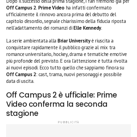
Dopo il successo della prima stagione, i fan fremono già per
Off Campus 2
.
Prime Video
ha infatti confermato
ufficialmente il rinnovo ancora prima del debutto del
capitolo d’esordio, segnale chiarissimo della fiducia riposta
nell’adattamento dei romanzi di
Elle Kennedy
.
La serie ambientata alla
Briar University
è riuscita a
conquistare rapidamente il pubblico grazie al mix tra
romance universitario, hockey, drama e tematiche emotive
più profonde del previsto. E ora l’attenzione è tutta rivolta
ai nuovi episodi. Ecco tutto quello che sappiamo finora su
Off Campus 2
: cast, trama, nuovi personaggi e possibile
data di uscita.
Off Campus 2 è ufficiale: Prime
Video conferma la seconda
stagione