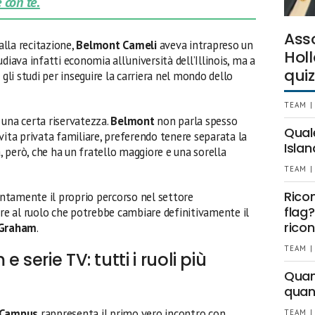
 con te.
Ass
lla recitazione,
Belmont Cameli
aveva intrapreso un
Holl
diava infatti economia all’università dell’Illinois, ma a
quiz
 gli studi per inseguire la carriera nel mondo dello
TEAM |
 una certa riservatezza.
Belmont
non parla spesso
Qual
vita privata familiare, preferendo tenere separata la
Islan
a, però, che ha un fratello maggiore e una sorella
TEAM |
Rico
lentamente il proprio percorso nel settore
flag?
are al ruolo che potrebbe cambiare definitivamente il
ricon
 Graham
.
TEAM |
 serie TV: tutti i ruoli più
Quant
quan
 Campus
rappresenta il primo vero incontro con
TEAM |