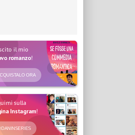
scito il mio
ovo romanzo
!
CQUISTALO ORA
uimi sulla
ina Instagram
!
DANINSERIES