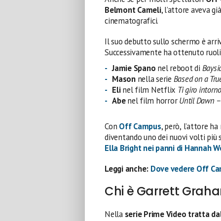
Belmont Cameli
, l’attore aveva gi
cinematografici.
Il suo debutto sullo schermo è arr
Successivamente ha ottenuto ruoli
Jamie Spano
nel reboot di
Baysi
Mason
nella serie
Based on a Tru
Eli
nel film Netflix
Ti giro intorn
Abe
nel film horror
Until Dawn – 
Con
Off Campus
, però,
l’attore
ha 
diventando uno dei nuovi volti più s
Ella Bright nei panni di Hannah W
Leggi anche:
Dove vedere Off Ca
Chi è Garrett Grah
Nella
serie Prime Video tratta da