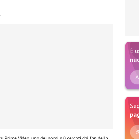
i
È u
nu
A
Seg
pag
@
su Prime Video, uno dei nomi più cercati dai fan della