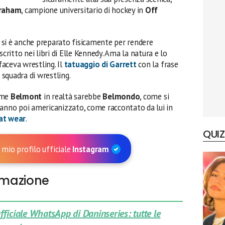
Graham
, campione universitario di hockey in
Off
si è anche preparato fisicamente per rendere
scritto nei libri di Elle Kennedy. Ama la natura e lo
faceva wrestling. Il
tatuaggio di Garrett
con la frase
a squadra di wrestling.
nome
Belmont
in realtà sarebbe
Belmondo
, come si
hanno poi americanizzato, come raccontato da lui in
t wear
.
QUIZ
 mio profilo ufficiale
Instagram
ormazione
 ufficiale WhatsApp di Daninseries: tutte le