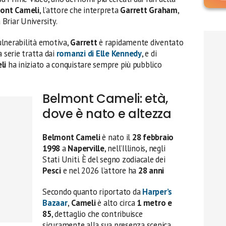
ont Cameli
, l’attore che interpreta
Garrett Graham
,
 Briar University.
vulnerabilità emotiva,
Garrett
è rapidamente diventato
a serie tratta dai
romanzi di
Elle Kennedy
, e di
li
ha iniziato a conquistare sempre più pubblico
Belmont Cameli: età,
dove è nato e altezza
Belmont Cameli
è nato il
28 febbraio
1998
a
Naperville
, nell’Illinois, negli
Stati Uniti. È del segno zodiacale dei
Pesci
e nel 2026 l’attore ha
28 anni
Secondo quanto riportato da
Harper’s
Bazaar
,
Cameli
è alto circa
1 metro e
85
, dettaglio che contribuisce
sicuramente alla sua presenza scenica,