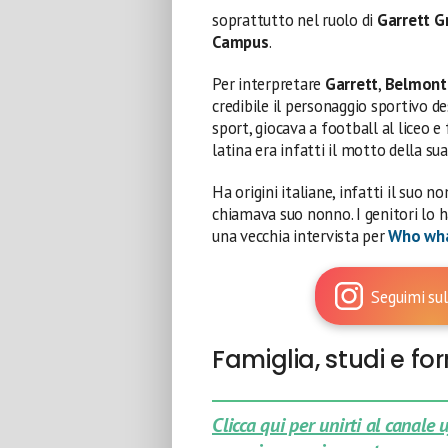
soprattutto nel ruolo di
Garrett 
Campus
.
Per interpretare
Garrett
,
Belmont
credibile il personaggio sportivo de
sport, giocava a football al liceo e 
latina era infatti il motto della su
Ha origini italiane, infatti il suo 
chiamava suo nonno. I genitori lo 
una vecchia intervista per
Who wha
Seguimi sul
Famiglia, studi e f
Clicca qui per unirti al canale