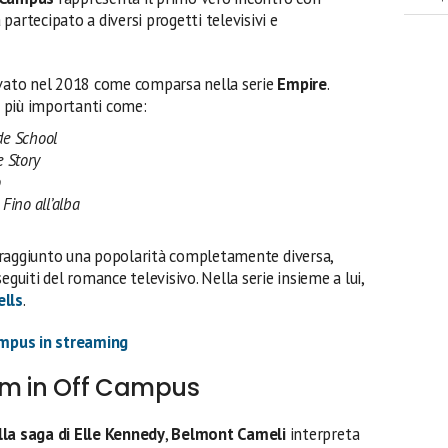
à partecipato a diversi progetti televisivi e
ivato nel 2018 come comparsa nella serie
Empire
.
 più importanti come:
de School
e Story
o
Fino all’alba
raggiunto una popolarità completamente diversa,
eguiti del romance televisivo. Nella serie insieme a lui,
ells
.
mpus in streaming
am in Off Campus
lla saga di Elle Kennedy
,
Belmont
Cameli
interpreta