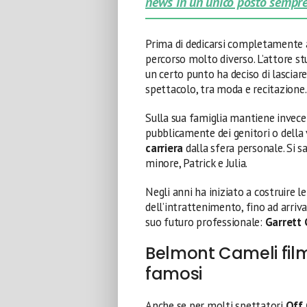
news in un unico posto sempre
Prima di dedicarsi completamente a
percorso molto diverso. L’attore stu
un certo punto ha deciso di lasciare
spettacolo, tra moda e recitazione.
Sulla sua famiglia mantiene invece
pubblicamente dei genitori o della 
carriera
dalla sfera personale. Si s
minore, Patrick e Julia.
Negli anni ha iniziato a costruire 
dell’intrattenimento, fino ad arriv
suo futuro professionale:
Garrett
Belmont Cameli film e
famosi
Anche se per molti spettatori
Off