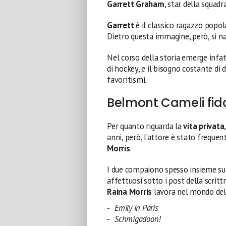
Garrett Graham
, star della squadr
Garrett
è il classico ragazzo popol
Dietro questa immagine, però, si 
Nel corso della storia emerge infatt
di hockey, e il bisogno costante di
favoritismi.
Belmont Cameli fida
Per quanto riguarda la
vita privata
anni, però, l’attore è stato freque
Morris
.
I due compaiono spesso insieme sui
affettuosi sotto i post della scrittr
Raina Morris
lavora nel mondo dell
Emily in Paris
Schmigadoon!