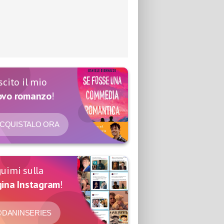
scito il mio
ovo romanzo
!
CQUISTALO ORA
uimi sulla
ina Instagram
!
DANINSERIES