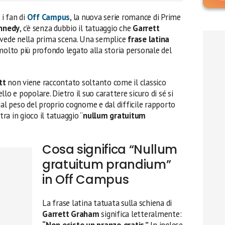
 i fan di
Off Campus
, la nuova serie romance di Prime
ennedy
, c’è senza dubbio il tatuaggio che
Garrett
i vede nella prima scena. Una semplice
frase latina
molto più profondo legato alla storia personale del
tt
non viene raccontato soltanto come il classico
lo e popolare. Dietro il suo carattere sicuro di sé si
l peso del proprio cognome e dal difficile rapporto
tra in gioco il tatuaggio “
nullum gratuitum
Cosa significa “Nullum
gratuitum prandium”
in Off Campus
La frase latina tatuata sulla schiena di
Garrett Graham
significa letteralmente:
“Non esiste un pranzo gratis.”
In inglese