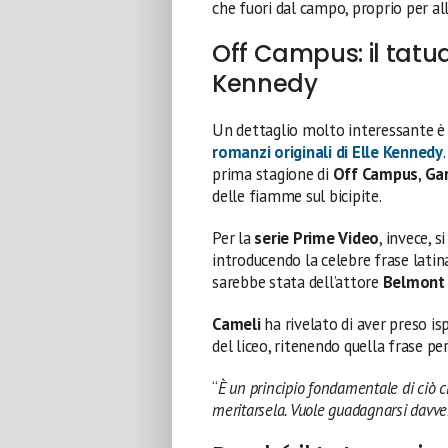
che fuori dal campo, proprio per allo
Off Campus: il tatuag
Kennedy
Un dettaglio molto interessante è 
romanzi originali di
Elle Kennedy
prima stagione di
Off Campus
,
Ga
delle fiamme sul bicipite.
Per la
serie Prime Video
, invece, 
introducendo la celebre frase latin
sarebbe stata dell’attore
Belmont
Cameli
ha rivelato di aver preso is
del liceo, ritenendo quella frase pe
“
È un principio fondamentale di ciò ch
meritarsela. Vuole guadagnarsi davvero