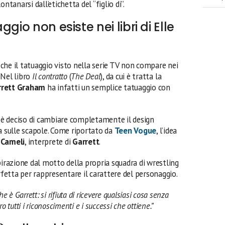
ntanarsi dall’etichetta del “figlio di”.
gio non esiste nei libri di Elle
che il tatuaggio visto nella serie TV non compare nei
. Nel libro
Il contratto
(
The Deal
), da cui è tratta la
rrett Graham
ha infatti un semplice tatuaggio con
si è deciso di cambiare completamente il design
a sulle scapole. Come riportato da
Teen Vogue
, l’idea
 Cameli
, interprete di
Garrett
.
pirazione dal motto della propria squadra di wrestling
rfetta per rappresentare il carattere del personaggio.
e è Garrett: si rifiuta di ricevere qualsiasi cosa senza
 tutti i riconoscimenti e i successi che ottiene.”