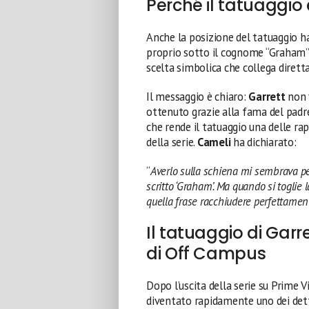
Perché il tatuaggio 
Anche la posizione del tatuaggio ha
proprio sotto il cognome “Graham
scelta simbolica che collega diret
Il messaggio è chiaro:
Garrett
non v
ottenuto grazie alla fama del padre
che rende il tatuaggio una delle ra
della serie.
Cameli
ha dichiarato:
“
Averlo sulla schiena mi sembrava pe
scritto ‘Graham’. Ma quando si toglie 
quella frase racchiudere perfettament
Il tatuaggio di Garre
di Off Campus
Dopo l’uscita della serie su Prime Vi
diventato rapidamente uno dei detta