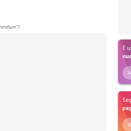
prandium”?
È u
nu
A
Seg
pag
@