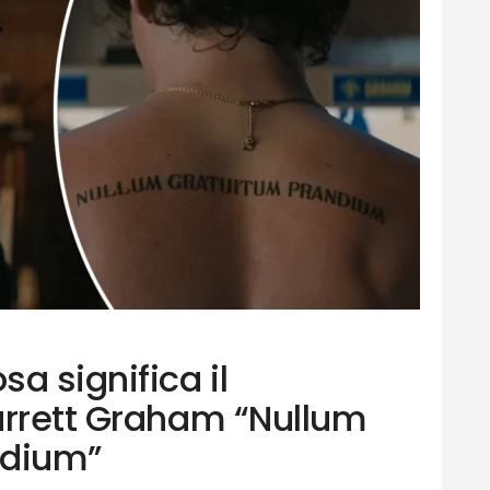
a significa il
arrett Graham “Nullum
ndium”