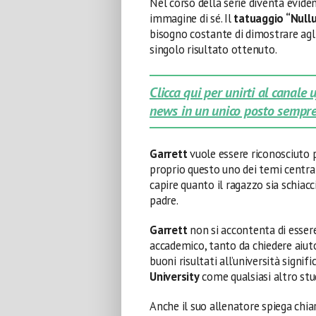
Nel corso della serie diventa evi
immagine di sé. Il
tatuaggio “Null
bisogno costante di dimostrare agli 
singolo risultato ottenuto.
Clicca qui per unirti al canale
news in un unico posto sempre
Garrett
vuole essere riconosciuto p
proprio questo uno dei temi centra
capire quanto il ragazzo sia schiacc
padre.
Garrett
non si accontenta di essere
accademico, tanto da chiedere aiut
buoni risultati all’università signi
University
come qualsiasi altro stu
Anche il suo allenatore spiega ch