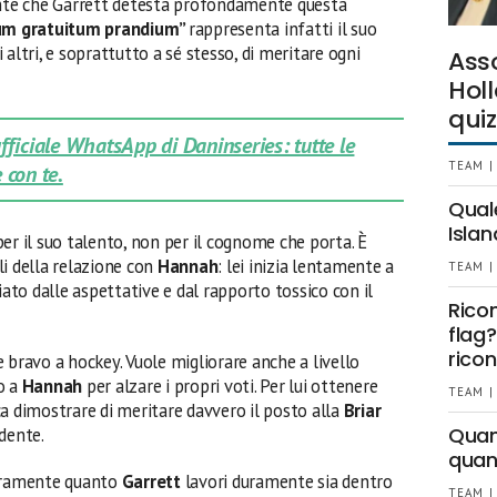
dente che Garrett detesta profondamente questa
um gratuitum prandium”
rappresenta infatti il suo
altri, e soprattutto a sé stesso, di meritare ogni
Ass
Holl
quiz
 ufficiale WhatsApp di Daninseries: tutte le
TEAM |
 con te.
Qual
Islan
er il suo talento, non per il cognome che porta. È
li della relazione con
Hannah
: lei inizia lentamente a
TEAM |
iato dalle aspettative e dal rapporto tossico con il
Rico
flag?
ricon
 bravo a hockey. Vuole migliorare anche a livello
o a
Hannah
per alzare i propri voti. Per lui ottenere
TEAM |
fica dimostrare di meritare davvero il posto alla
Briar
Quant
dente.
quan
iaramente quanto
Garrett
lavori duramente sia dentro
TEAM |