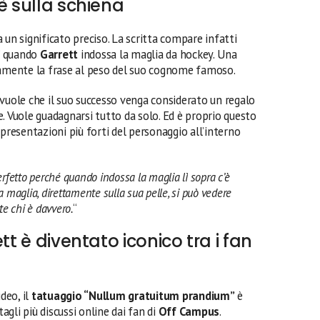
è sulla schiena
 un significato preciso. La scritta compare infatti
” quando
Garrett
indossa la maglia da hockey. Una
tamente la frase al peso del suo cognome famoso.
uole che il suo successo venga considerato un regalo
. Vuole guadagnarsi tutto da solo. Ed è proprio questo
ppresentazioni più forti del personaggio all’interno
rfetto perché quando indossa la maglia lì sopra c’è
la maglia, direttamente sulla sua pelle, si può vedere
e chi è davvero.
“
tt è diventato iconico tra i fan
deo, il
tatuaggio “Nullum gratuitum prandium”
è
gli più discussi online dai fan di
Off Campus
.