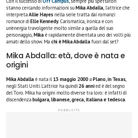
Con il successo di
Off Campus
, sempre più spettatori
stanno cercando informazioni su
Mika Abdalla
, l’attrice che
interpreta
Allie Hayes
nella serie tratta dai romanzi
romance di
Elle Kennedy
. Carismatica, ironica e con
un’energia travolgente molto simile a quella del suo
personaggio,
Mika
è rapidamente diventata uno dei volti più
amati dello show. Ma
chi è Mika Abdalla
fuori dal set?
Mika Abdalla: età, dove è nata e
origini
Mika Abdalla
è nata il
13 maggio 2000
a
Plano, in Texas
,
negli Stati Uniti. L’attrice ha quindi
26 anni
ed è del segno
del Toro. Mika ha origini molto diverse tra loro: è infatti di
discendenza
bulgara, libanese, greca, italiana e tedesca
.