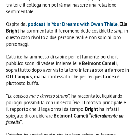
tra lei e il collega non potrà mai nascere una relazione
sentimentale.
Ospite del
podcast In Your Dreams with Owen Thiele
,
Ella
Bright
ha commentato il fenomeno delle cosiddette
ship
, in
questo caso rivolto a due persone reali e non solo ai loro
personaggi.
L’attrice ha ammesso di capire perfettamente perché il
pubblico sogni di vedere insieme lei e
Belmont Cameli
,
soprattutto dopo aver visto la loro intensa storia d’amore in
Off Campus
, ma ha confessato che per lei questa idea è
piuttosto buffa.
“
Lo capisco, ma è davvero strano
“, ha raccontato, liquidando
poi ogni possibilità con un secco “
No
“. Il motivo principale è
il rapporto che li lega ormai da tempo.
Bright
ha infatti
spiegato di considerare
Belmont Cameli “
letteralmente un
fratello
“
.
L’attrice ha sottolineato che tra loro esiste un legame