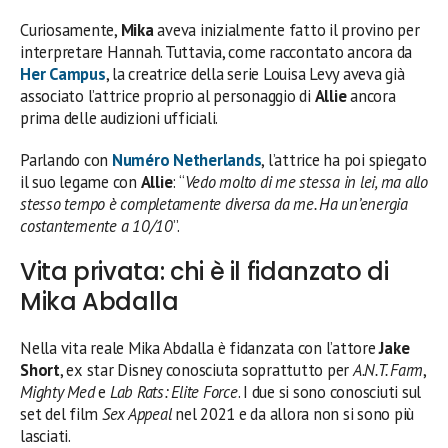
Curiosamente,
Mika
aveva inizialmente fatto il provino per
interpretare Hannah. Tuttavia, come raccontato ancora da
Her Campus
, la creatrice della serie Louisa Levy aveva già
associato l’attrice proprio al personaggio di
Allie
ancora
prima delle audizioni ufficiali.
Parlando con
Numéro Netherlands
, l’attrice ha poi spiegato
il suo legame con
Allie
: “
Vedo molto di me stessa in lei, ma allo
stesso tempo è completamente diversa da me. Ha un’energia
costantemente a 10/10
”.
Vita privata: chi è il fidanzato di
Mika Abdalla
Nella vita reale Mika Abdalla è fidanzata con l’attore
Jake
Short
, ex star Disney conosciuta soprattutto per
A.N.T. Farm
,
Mighty Med
e
Lab Rats: Elite Force
. I due si sono conosciuti sul
set del film
Sex Appeal
nel 2021 e da allora non si sono più
lasciati.