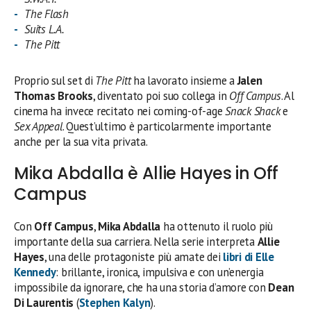
The Flash
Suits L.A.
The Pitt
Proprio sul set di
The Pitt
ha lavorato insieme a
Jalen
Thomas Brooks
, diventato poi suo collega in
Off Campus
. Al
cinema ha invece recitato nei coming-of-age
Snack Shack
e
Sex Appeal
. Quest’ultimo è particolarmente importante
anche per la sua vita privata.
Mika Abdalla è Allie Hayes in Off
Campus
Con
Off Campus
,
Mika Abdalla
ha ottenuto il ruolo più
importante della sua carriera. Nella serie interpreta
Allie
Hayes
, una delle protagoniste più amate dei
libri di
Elle
Kennedy
: brillante, ironica, impulsiva e con un’energia
impossibile da ignorare, che ha una storia d’amore con
Dean
Di Laurentis
(
Stephen Kalyn
).