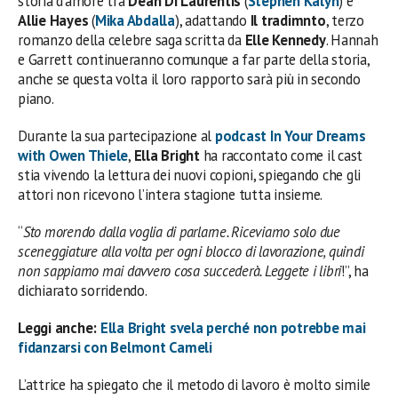
storia d’amore tra
Dean Di Laurentis
(
Stephen Kalyn
) e
Allie Hayes
(
Mika Abdalla
), adattando
Il tradimnto
, terzo
romanzo della celebre saga scritta da
Elle Kennedy
. Hannah
e Garrett continueranno comunque a far parte della storia,
anche se questa volta il loro rapporto sarà più in secondo
piano.
Durante la sua partecipazione al
podcast In Your Dreams
with Owen Thiele
,
Ella Bright
ha raccontato come il cast
stia vivendo la lettura dei nuovi copioni, spiegando che gli
attori non ricevono l’intera stagione tutta insieme.
“
Sto morendo dalla voglia di parlarne. Riceviamo solo due
sceneggiature alla volta per ogni blocco di lavorazione, quindi
non sappiamo mai davvero cosa succederà. Leggete i libri
!”, ha
dichiarato sorridendo.
Leggi anche:
Ella Bright svela perché non potrebbe mai
fidanzarsi con Belmont Cameli
L’attrice ha spiegato che il metodo di lavoro è molto simile