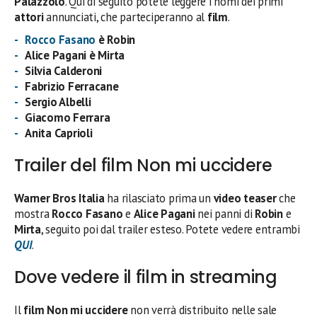
Palazzolo
. Qui di seguito potete leggere i nomi dei primi
attori
annunciati, che parteciperanno al
film
.
Rocco Fasano
è Robin
Alice Pagani è Mirta
Silvia Calderoni
Fabrizio Ferracane
Sergio Albelli
Giacomo Ferrara
Anita Caprioli
Trailer del film Non mi uccidere
Warner Bros Italia
ha rilasciato prima un
video teaser
che
mostra
Rocco Fasano
e
Alice Pagani
nei panni di
Robin
e
Mirta
, seguito poi dal trailer esteso. Potete vedere entrambi
QUI
.
Dove vedere il film in streaming
Il
film
Non mi uccidere
non verrà distribuito nelle sale