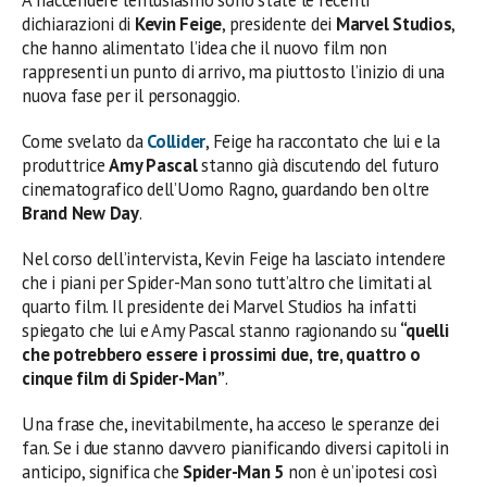
A riaccendere l’entusiasmo sono state le recenti
dichiarazioni di
Kevin Feige
, presidente dei
Marvel Studios
,
che hanno alimentato l’idea che il nuovo film non
rappresenti un punto di arrivo, ma piuttosto l’inizio di una
nuova fase per il personaggio.
Come svelato da
Collider
, Feige ha raccontato che lui e la
produttrice
Amy Pascal
stanno già discutendo del futuro
cinematografico dell’Uomo Ragno, guardando ben oltre
Brand New Day
.
Nel corso dell’intervista, Kevin Feige ha lasciato intendere
che i piani per Spider-Man sono tutt’altro che limitati al
quarto film. Il presidente dei Marvel Studios ha infatti
spiegato che lui e Amy Pascal stanno ragionando su
“quelli
che potrebbero essere i prossimi due, tre, quattro o
cinque film di Spider-Man”
.
Una frase che, inevitabilmente, ha acceso le speranze dei
fan. Se i due stanno davvero pianificando diversi capitoli in
anticipo, significa che
Spider-Man 5
non è un’ipotesi così