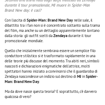
Secondo una teoria nata dagli outfit indossati da Zendaya
durante il tour promozionale, MJ muore in Spider-Man
Brand New day: è così?
Con l’uscita di
Spider-Man: Brand New Day
nelle sale, il
dibattito tra i fan non si è concentrato soltanto sulla trama
del film, ma anche su un dettaglio apparentemente lontano
dalla storia: gli outfit scelti da
Zendaya
durante il tour
promozionale mondiale.
Quello che inizialmente sembrava essere un semplice filo
conduttore stilistico si è trasformato rapidamente in una
delle teorie più discusse del momento. Tra abiti neri, simboli
nascosti e dichiarazioni enigmatiche dell’attrice, molti
spettatori hanno iniziato a convincersi che il guardaroba di
Zendaya nascondesse un indizio sul destino di
MJ
in
Spider-
Man: Brand New Day
.
Ma da dove nasce questa teoria? E soprattutto, c’è davvero
qualcosa di vero?