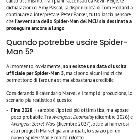
cauto ottimismo. Tra i piani raccontati da Kevin Feige, le
dichiarazioni di Amy Pascal, la disponibilità di Tom Holland a
continuare a interpretare Peter Parker, tutto lascia pensare
che
l’avventura dello Spider-Man del MCU sia destinata a
proseguire ancora a lungo
.
Quando potrebbe uscire Spider-
Man 5?
Al momento, ovviamente,
non esiste una data di uscita
ufficiale per Spider-Man 5
, ma ci sono alcuni indizi che
permettono di fare una stima abbastanza credibile.
Considerando il calendario Marvel e i tempi di produzione, lo
scenario più realistico è questo:
Fine 2028
– sarebbe l’ipotesi più ottimistica, ma appare
poco probabile. Tra
Avengers: Doomsday
(dicembre 2026) e
Avengers: Secret Wars
(dicembre 2027), oltre ai numerosi
altri progetti Marvel già annunciati, lo spazio per un
nuovo Spider-Man è molto ridotto.