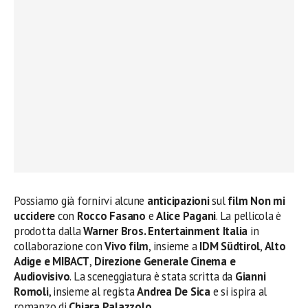
Possiamo già fornirvi alcune
anticipazioni
sul
film Non mi
uccidere
con
Rocco Fasano
e
Alice Pagani
. La pellicola è
prodotta dalla
Warner Bros. Entertainment Italia
in
collaborazione con
Vivo
film
, insieme a
IDM Südtirol
,
Alto
Adige
e
MIBACT
,
Direzione Generale Cinema e
Audiovisivo
. La sceneggiatura è stata scritta da
Gianni
Romoli
, insieme al regista
Andrea De Sica
e si ispira al
romanzo di
Chiara Palazzolo
.