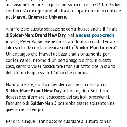
una visione ben precisa per il personaggio e che Peter Parker
continuerà con ogni probabilità a occupare un ruolo centrale
nel
Marvel Cinematic Universe
.
A rafforzare questa sensazione contribuisce anche il finale
di
Spider-Man: Brand New Day
. Nella
scena post-credit
,
infatti, Peter Parker viene mostrato lontano dalla Terra e il
film si chiude con la classica scritta
“Spider-Man tornerà”
.
Un dettaglio che Marvel utilizza tradizionalmente per
confermare il ritorno di un personaggio e che, in questo
caso, sembra voler rassicurare i fan sul fatto che la storia
dell’Uomo Ragno sia tutt’altro che conclusa.
Naturalmente, molto dipenderà anche dai risultati di
Spider-Man: Brand New Day
al botteghino. Se il film
dovesse confermare il successo dei capitoli precedenti,
l’annuncio di
Spider-Man 5
potrebbe essere soltanto una
questione di tempo.
Per ora, dunque, i fan possono guardare al futuro con un