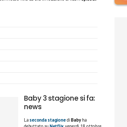
Baby 3 stagione si fa:
news
La
seconda stagione
di
Baby
ha
debuttato su
Netflix
venerdì 18 ottobre