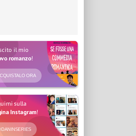
scito il mio
ovo romanzo
!
CQUISTALO ORA
uimi sulla
ina Instagram
!
DANINSERIES