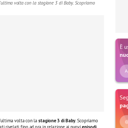
n’ultima volta con la stagione 3 di Baby. Scopriamo
È u
nu
A
Seg
pag
n’ultima volta con la
stagione 3 di Baby
. Scopriamo
@
ti rivelati fino ad ora in relazione ai nuovi
episodi
.