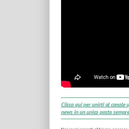
Clicca qui per unirti al canale
news in un unico posto sempre