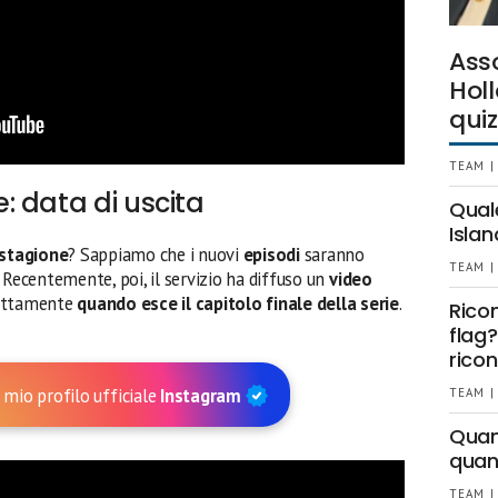
Ass
Holl
quiz
TEAM |
 data di uscita
Qual
Islan
 stagione
? Sappiamo che i nuovi
episodi
saranno
TEAM |
. Recentemente, poi, il servizio ha diffuso un
video
sattamente
quando esce il capitolo finale della serie
.
Rico
flag?
ricon
 mio profilo ufficiale
Instagram
TEAM |
Quant
quan
TEAM |