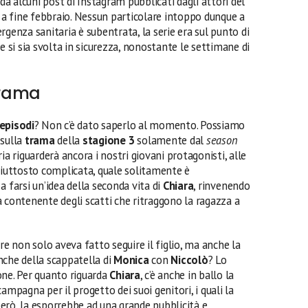
 alcuni post di Instagram pubblicati dagli attori del
e a fine febbraio. Nessun particolare intoppo dunque a
rgenza sanitaria è subentrata, la serie era sul punto di
e si sia svolta in sicurezza, nonostante le settimane di
trama
episodi
? Non c’è dato saperlo al momento. Possiamo
sulla
trama
della
stagione
3
solamente dal
season
a riguarderà ancora i nostri giovani protagonisti, alle
piuttosto complicata, quale solitamente è
a farsi un’idea della seconda vita di
Chiara
, rinvenendo
 contenente degli scatti che ritraggono la ragazza a
re non solo aveva fatto seguire il figlio, ma anche la
nche della scappatella di
Monica
con
Niccolò
? Lo
one. Per quanto riguarda
Chiara
, c’è anche in ballo la
campagna per il progetto dei suoi genitori, i quali la
erò, la esporrebbe ad una grande pubblicità e