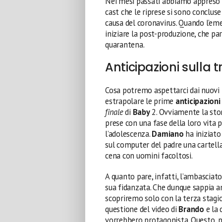
Nei mesi passati abbiamo appreso da
cast che le riprese si sono conclus
causa del coronavirus. Quando l’eme
iniziare la post-produzione, che par
quarantena.
Anticipazioni sulla 
Cosa potremo aspettarci dai nuovi
estrapolare le prime
anticipazioni
finale
di
Baby
2. Ovviamente la stori
prese con una fase della loro vita 
l’adolescenza.
Damiano
ha iniziato 
sul computer del padre una cartella
cena con uomini facoltosi.
A quanto pare, infatti, l’ambasciato
sua fidanzata. Che dunque sappia a
scopriremo solo con la terza stagi
questione del video di
Brando
e la 
vorrebbero protagonista. Questo, p