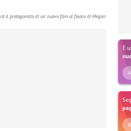
arà il protagonista di un nuovo film al fianco di Megan
È u
nu
A
Seg
pag
@