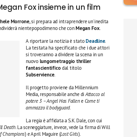
egan Fox insieme in un film
hele Morrone
, si prepara ad intraprendere un’inedita
ondividerà nientepopodimeno che con
Megan Fox
.
A riportare la notizia è stato
Deadline
.
La testata ha specificato che i due attori
si troveranno a dividere la scena in un
nuovo
lungometraggio thriller
fantascientifico
dal titolo
Subservience
.
Il progetto proviene da Millennium
Media, responsabile anche di
Attacco al
potere 3 – Angel Has Fallen
e
Come ti
ammazzo il bodyguard
.
La regia è affidata a S.K. Dale, con cui
ill Death
. La sceneggiature, invece, vede la firma di Will
of Champions
) e April Maguire (
Lost Girls
).