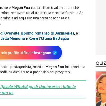
rrone e Megan Fox
ruota attorno ad un padre che
robot per avere un aiuto in casa e con la famiglia. Ad
comincia ad acquisire una certa coscienza e si
.
 di Overville, il primo romanzo di Daninseries
, e i
o della Memoria
e
Roe e l’Ultima Battaglia
 mio profilo ufficiale
Instagram
QUIZ
l padre protagonista, mentre
Megan Fox
interpreta la
Media ha dichiarato a proposito del progetto:
 ufficiale WhatsApp di Daninseries: tutte le
 con te.