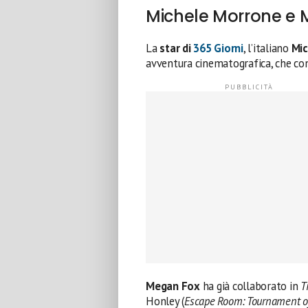
Michele Morrone e M
La
star di
365 Giorni
, l’italiano
Mic
avventura cinematografica, che c
Megan Fox
ha già collaborato in
T
Honley (
Escape Room: Tournament 