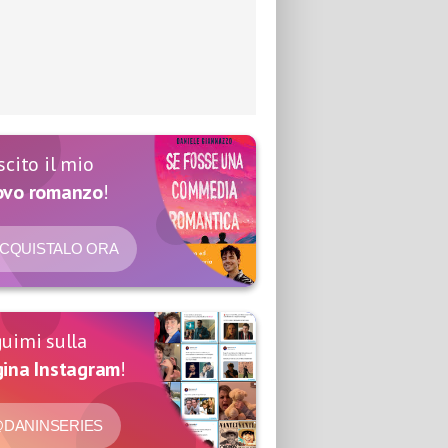
scito il mio
ovo romanzo
!
CQUISTALO ORA
uimi sulla
ina Instagram
!
DANINSERIES