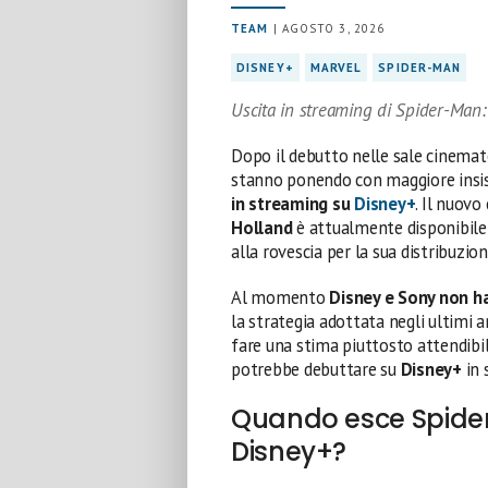
TEAM
| AGOSTO 3, 2026
DISNEY+
MARVEL
SPIDER-MAN
Uscita in streaming di Spider-Ma
Dopo il debutto nelle sale cinemato
stanno ponendo con maggiore insist
in streaming su
Disney+
. Il nuov
Holland
è attualmente disponibile 
alla rovescia per la sua distribuzio
Al momento
Disney e Sony non h
la strategia adottata negli ultimi 
fare una stima piuttosto attendibi
potrebbe debuttare su
Disney+
in 
Quando esce Spide
Disney+?