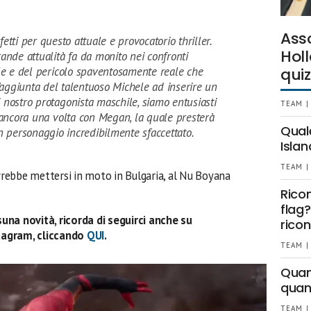
Ass
tti per questo attuale e provocatorio thriller.
Holl
ande attualità fa da monito nei confronti
iale e del pericolo spaventosamente reale che
quiz
aggiunta del talentuoso Michele ad inserire un
i nostro protagonista maschile, siamo entusiasti
TEAM |
 ancora una volta con Megan, la quale presterà
Qual
un personaggio incredibilmente sfaccettato.
Islan
TEAM |
rebbe mettersi in moto in Bulgaria, al Nu Boyana
Rico
flag?
una novità, ricorda di seguirci anche su
ricon
tagram, cliccando
QUI
.
TEAM |
Quant
quan
TEAM |