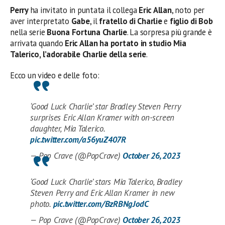
Perry
ha invitato in puntata il collega
Eric Allan
, noto per
aver interpretato
Gabe
, il
fratello di Charlie
e
figlio di Bob
nella serie
Buona Fortuna Charlie
. La sorpresa più grande è
arrivata quando
Eric Allan ha portato in studio Mia
Talerico, l’adorabile Charlie della serie
.
Ecco un video e delle foto:
‘Good Luck Charlie’ star Bradley Steven Perry
surprises Eric Allan Kramer with on-screen
daughter, Mia Talerico.
pic.twitter.com/a56yuZ407R
— Pop Crave (@PopCrave)
October 26, 2023
‘Good Luck Charlie’ stars Mia Talerico, Bradley
Steven Perry and Eric Allan Kramer in new
photo.
pic.twitter.com/BzRBNgJodC
— Pop Crave (@PopCrave)
October 26, 2023