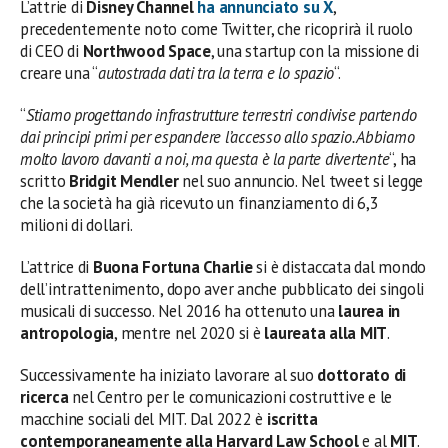
L’attrie di
Disney Channel
ha annunciato su X
,
precedentemente noto come Twitter, che ricoprirà il ruolo
di CEO di
Northwood Space
, una startup con la missione di
creare una “
autostrada dati tra la terra e lo spazio
“.
“
Stiamo progettando infrastrutture terrestri condivise partendo
dai principi primi per espandere l’accesso allo spazio. Abbiamo
molto lavoro davanti a noi, ma questa è la parte divertente
“, ha
scritto
Bridgit Mendler
nel suo annuncio. Nel tweet si legge
che la società ha già ricevuto un finanziamento di 6,3
milioni di dollari.
L’attrice di
Buona Fortuna Charlie
si è distaccata dal mondo
dell’intrattenimento, dopo aver anche pubblicato dei singoli
musicali di successo. Nel 2016 ha ottenuto una
laurea in
antropologia
, mentre nel 2020 si è
laureata alla MIT
.
Successivamente ha iniziato lavorare al suo
dottorato di
ricerca
nel Centro per le comunicazioni costruttive e le
macchine sociali del MIT. Dal 2022 è
iscritta
contemporaneamente alla Harvard Law School
e al
MIT
.