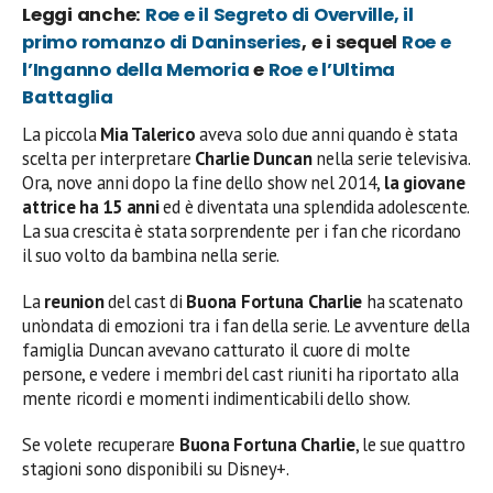
Leggi anche:
Roe e il Segreto di Overville, il
primo romanzo di Daninseries
, e i sequel
Roe e
l’Inganno della Memoria
e
Roe e l’Ultima
Battaglia
La piccola
Mia Talerico
aveva solo due anni quando è stata
scelta per interpretare
Charlie Duncan
nella serie televisiva.
Ora, nove anni dopo la fine dello show nel 2014,
la giovane
attrice ha 15 anni
ed è diventata una splendida adolescente.
La sua crescita è stata sorprendente per i fan che ricordano
il suo volto da bambina nella serie.
La
reunion
del cast di
Buona Fortuna Charlie
ha scatenato
un’ondata di emozioni tra i fan della serie. Le avventure della
famiglia Duncan avevano catturato il cuore di molte
persone, e vedere i membri del cast riuniti ha riportato alla
mente ricordi e momenti indimenticabili dello show.
Se volete recuperare
Buona Fortuna Charlie
, le sue quattro
stagioni sono disponibili su Disney+.