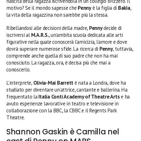
nascita della ragazza iscrivendola in un collegio svizzero. Il
motivo? Se il mondo sapesse che
Penny
è la figlia di
Bakìa
,
la vita della ragazzina non sarebbe più la stessa.
Ribellandosi alle decisioni della madre,
Penny
decide di
iscriversi al
M.A.R.S.
, un’ambita scuola dedicata alle arti
figurative nella quale conoscerà l’amicizia, l’amore e dove
dovrà superare numerose sfide. La ricerca di
Penny
, tuttavia,
comprende anche quella di suo padre che non ha mai
conosciuto. La ragazza, ora, è decisa più che mai a
conoscerlo.
L’interprete,
Olivia-Mai Barrett
è nata a Londra, dove ha
studiato per diventare un’attrice, cantante e ballerina. Ha
frequentato la
Italia Conti Academy of Theatre Arts
e ha
avuto esperienze lavorative in teatro e televisione in
collaborazione con la BBC, la CBBC e il Regents Park
Theatre.
Shannon Gaskin è Camilla nel