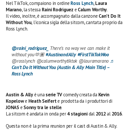
Nel TikTok, compaiono in ordine
Ross Lynch
,
Laura
Marano
, la stessa
Raini Rodriguez
e
Calum Worthy
.
Il video, inoltre, è accompagnato dalla canzone
Can’t Do It
Without You
, l’iconica sigla della sitcom, cantata proprio da
Ross Lynch.
@raini_rodriguez_
There’s no way we can make it
without you🫶🏽
#AustinandAlly
#FirstTikTokWoo
@rosslynch @calumworthytiktok @lauramarano
♬
Can’t Do It Without You (Austin & Ally Main Title) –
Ross Lynch
Austin & Ally
è una
serie TV
comedy creata da
Kevin
Kopelow
e
Heath Seifert
e prodotta da i produttori di
JONAS
e
Sonny tra le stelle
.
La sitcom è andata in onda per
4 stagioni
dal
2012
al
2016
.
Questa non è la prima reunion per il cast di Austin & Ally.