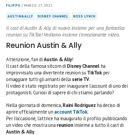
FILIPPO
| MARZO 27, 2023
AUSTIN&ALLY
DISNEY CHANNEL
ROSS LYNCH
Il cast di Austin & Ally di nuovo insieme per una fantastica
reunion su TikTok! Vediamo insieme l’emozionante video.
Reunion Austin & Ally
Attenzione, fan di
Austin & Ally
!
Il cast della famosa sitcom di
Disney Channel
ha
improvvisato una divertente reunion su
TikTok
per
omaggiare tutti gli amanti della
serie TV
.
Il video è stato registrato per inaugurare l’account di uno dei
protagonisti. Curiosi di sapere di chi stiamo parlando?
Nella giornata di domenica,
Raini Rodriguez
ha deciso di
aprire ufficialmente un
account
TikTok
.
Per l’occasione, l’attrice ha inaugurato il profilo pubblicando
un video che mostra una
reunion
insieme a tutto il cast di
Austin & Ally
.