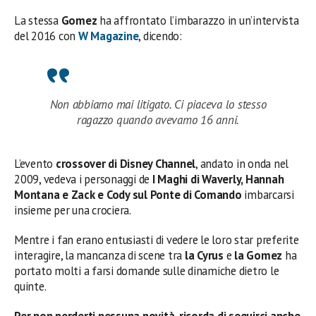
La stessa
Gomez
ha affrontato l’imbarazzo in un’intervista
del 2016 con
W Magazine
, dicendo:
Non abbiamo mai litigato. Ci piaceva lo stesso
ragazzo quando avevamo 16 anni.
L’evento
crossover di Disney Channel
, andato in onda nel
2009, vedeva i personaggi de
I Maghi di Waverly, Hannah
Montana e Zack e Cody sul Ponte di Comando
imbarcarsi
insieme per una crociera.
Mentre i fan erano entusiasti di vedere le loro star preferite
interagire, la mancanza di scene tra
la Cyrus
e
la Gomez
ha
portato molti a farsi domande sulle dinamiche dietro le
quinte.
Per non perderti nessuna novità, ricorda di seguirci anche