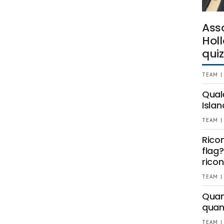
Ass
Holl
quiz
TEAM |
Qual
Islan
TEAM |
Rico
flag?
ricon
TEAM |
Quant
quan
TEAM |