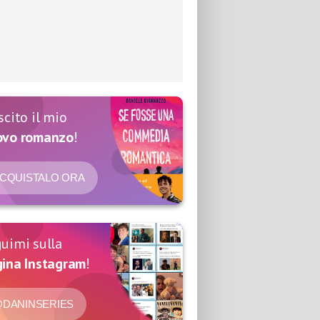
scito il mio
ovo romanzo
!
CQUISTALO ORA
uimi sulla
ina Instagram
!
DANINSERIES