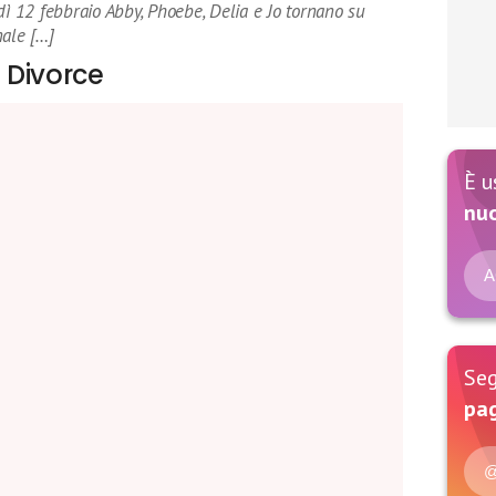
dì 12 febbraio Abby, Phoebe, Delia e Jo tornano su
nale […]
o Divorce
È u
nu
A
Seg
pag
@