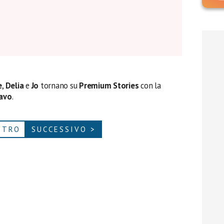
e
,
Delia
e
Jo
tornano su
Premium Stories
con la
avo
.
ETRO
SUCCESSIVO >