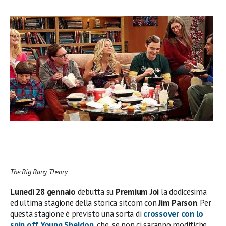
The Big Bang Theory
Lunedì 28 gennaio
debutta su
Premium Joi
la dodicesima
ed ultima stagione della storica sitcom con
Jim Parson
. Per
questa stagione è previsto una sorta di
crossover
con lo
spin off
Young Sheldon
, che, se non ci saranno modifiche