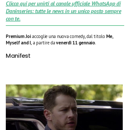
Clicca qui per unirti al canale ufficiale WhatsApp di
Daninseries: tutte le news in un unico posto sempre
con te.
Premium Joi
accoglie una nuova comedy, dal titolo
Me,
Myself and I
, a partire da
venerdì 11 gennaio
.
Manifest