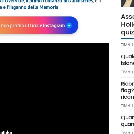
di Overville, il primo romanzo di Daninseries
, e il
e e l’Inganno della Memoria
Ass
Holl
 mio profilo ufficiale
Instagram
quiz
TEAM |
Qual
Islan
TEAM |
Rico
flag?
ricon
TEAM |
Quant
quan
TEAM |