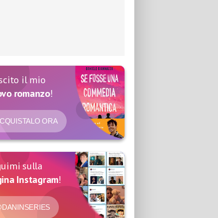
scito il mio
ovo romanzo
!
CQUISTALO ORA
uimi sulla
ina Instagram
!
DANINSERIES