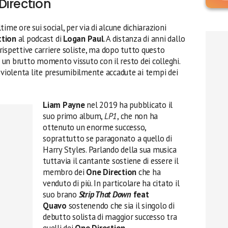
Direction
ime ore sui social, per via di alcune dichiarazioni
ction
al podcast di
Logan Paul
. A distanza di anni dallo
e rispettive carriere soliste, ma dopo tutto questo
e un brutto momento vissuto con il resto dei colleghi.
 violenta lite presumibilmente accadute ai tempi dei
Liam Payne
nel 2019 ha pubblicato il
suo primo album,
LP1
, che non ha
ottenuto un enorme successo,
soprattutto se paragonato a quello di
Harry Styles. Parlando della sua musica
tuttavia il cantante sostiene di essere il
membro dei
One Direction
che ha
venduto di più. In particolare ha citato il
suo brano
Strip That Down
feat
Quavo
sostenendo che sia il singolo di
debutto solista di maggior successo tra
quelli dei
One Direction
.