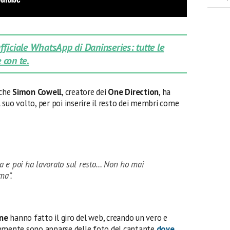
 ufficiale WhatsApp di Daninseries: tutte le
 con te.
 che
Simon Cowell
, creatore dei
One Direction
, ha
suo volto, per poi inserire il resto dei membri come
cia e poi ha lavorato sul resto… Non ho mai
ma”.
ne
hanno fatto il giro del web, creando un vero e
temente sono apparse delle foto del cantante
dove