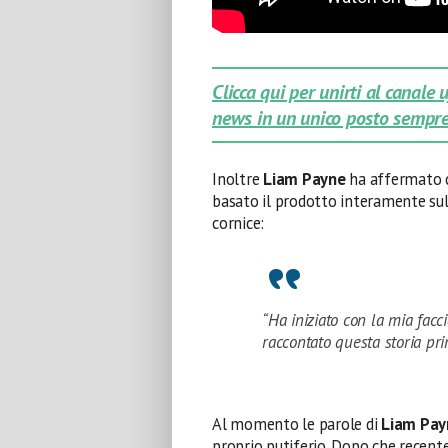
Clicca qui per unirti al canale
news in un unico posto sempre
Inoltre
Liam Payne
ha affermato
basato il prodotto interamente sul 
cornice:
“Ha iniziato con la mia fac
raccontato questa storia pri
Al momento le parole di
Liam Pay
proprio putiferio. Dopo che recen