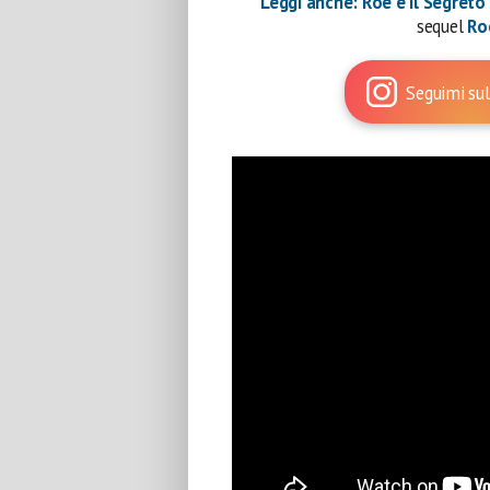
Leggi anche: Roe e il Segreto 
sequel
Ro
Seguimi sul