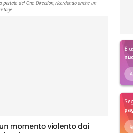
ha parlato dei One Direction, ricordando anche un
astage
È u
nu
A
Seg
pag
 un momento violento dai
@