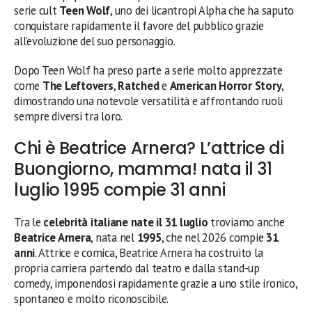
serie cult
Teen Wolf
, uno dei licantropi Alpha che ha saputo
conquistare rapidamente il favore del pubblico grazie
all’evoluzione del suo personaggio.
Dopo Teen Wolf ha preso parte a serie molto apprezzate
come
The Leftovers
,
Ratched
e
American Horror Story
,
dimostrando una notevole versatilità e affrontando ruoli
sempre diversi tra loro.
Chi è Beatrice Arnera? L’attrice di
Buongiorno, mamma! nata il 31
luglio 1995 compie 31 anni
Tra le
celebrità italiane nate il 31 luglio
troviamo anche
Beatrice Arnera
, nata nel
1995
, che nel 2026 compie
31
anni
. Attrice e comica, Beatrice Arnera ha costruito la
propria carriera partendo dal teatro e dalla stand-up
comedy, imponendosi rapidamente grazie a uno stile ironico,
spontaneo e molto riconoscibile.