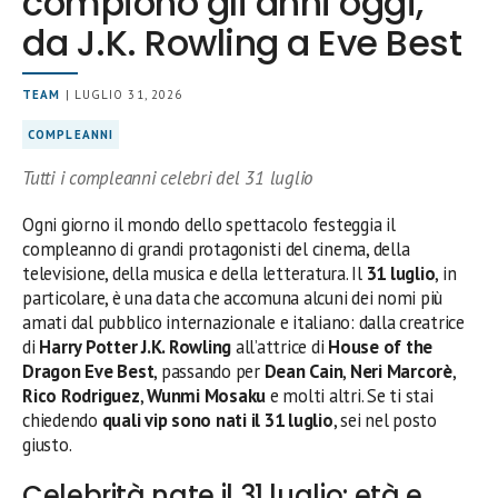
compiono gli anni oggi,
da J.K. Rowling a Eve Best
TEAM
| LUGLIO 31, 2026
COMPLEANNI
Tutti i compleanni celebri del 31 luglio
Ogni giorno il mondo dello spettacolo festeggia il
compleanno di grandi protagonisti del cinema, della
televisione, della musica e della letteratura. Il
31 luglio
, in
particolare, è una data che accomuna alcuni dei nomi più
amati dal pubblico internazionale e italiano: dalla creatrice
di
Harry Potter
J.K. Rowling
all’attrice di
House of the
Dragon
Eve Best
, passando per
Dean Cain
,
Neri Marcorè
,
Rico Rodriguez
,
Wunmi Mosaku
e molti altri. Se ti stai
chiedendo
quali vip sono nati il 31 luglio
, sei nel posto
giusto.
Celebrità nate il 31 luglio: età e