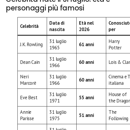
personaggi più famosi
Data di
Età nel
Conosciut
Celebrità
nascita
2026
per
31 luglio
Harry
J.K. Rowling
61 anni
1965
Potter
31 luglio
Dean Cain
60 anni
Lois & Cla
1966
Neri
31 luglio
Cinema e 
60 anni
Marcorè
1966
italiana
31 luglio
House of
Eve Best
55 anni
1971
the Drago
Annie
31 luglio
The
51 anni
Parisse
1975
Following
31 luglio