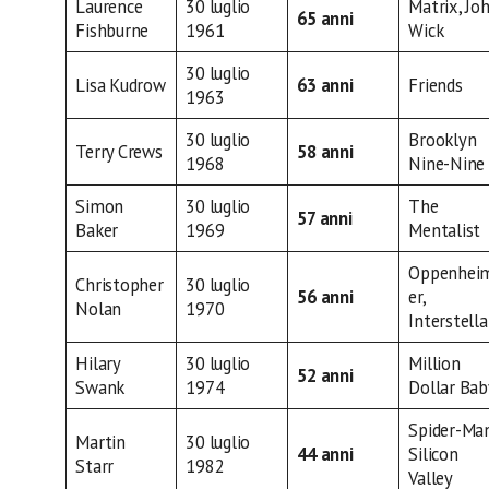
Laurence
30 luglio
Matrix, Jo
65 anni
Fishburne
1961
Wick
30 luglio
Lisa Kudrow
63 anni
Friends
1963
30 luglio
Brooklyn
Terry Crews
58 anni
1968
Nine-Nine
Simon
30 luglio
The
57 anni
Baker
1969
Mentalist
Oppenhei
Christopher
30 luglio
56 anni
er,
Nolan
1970
Interstella
Hilary
30 luglio
Million
52 anni
Swank
1974
Dollar Bab
Spider-Ma
Martin
30 luglio
44 anni
Silicon
Starr
1982
Valley