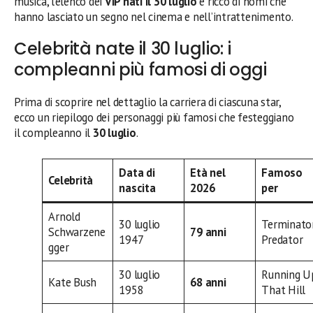
musica, l’elenco dei
VIP nati il 30 luglio
è ricco di nomi che
hanno lasciato un segno nel cinema e nell’intrattenimento.
Celebrità nate il 30 luglio: i
compleanni più famosi di oggi
Prima di scoprire nel dettaglio la carriera di ciascuna star,
ecco un riepilogo dei personaggi più famosi che festeggiano
il compleanno il
30 luglio
.
Data di
Età nel
Famoso
Celebrità
nascita
2026
per
Arnold
30 luglio
Terminator
Schwarzene
79 anni
1947
Predator
gger
30 luglio
Running U
Kate Bush
68 anni
1958
That Hill