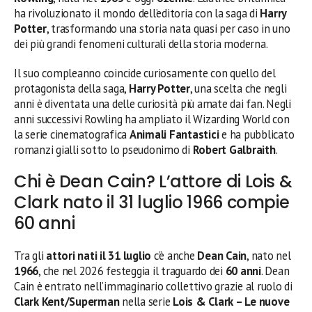
ha rivoluzionato il mondo dell’editoria con la saga di
Harry
Potter
, trasformando una storia nata quasi per caso in uno
dei più grandi fenomeni culturali della storia moderna.
Il suo compleanno coincide curiosamente con quello del
protagonista della saga,
Harry Potter
, una scelta che negli
anni è diventata una delle curiosità più amate dai fan. Negli
anni successivi Rowling ha ampliato il Wizarding World con
la serie cinematografica
Animali Fantastici
e ha pubblicato
romanzi gialli sotto lo pseudonimo di
Robert Galbraith
.
Chi è Dean Cain? L’attore di Lois &
Clark nato il 31 luglio 1966 compie
60 anni
Tra gli
attori nati il 31 luglio
c’è anche
Dean Cain
, nato nel
1966
, che nel 2026 festeggia il traguardo dei
60 anni
. Dean
Cain è entrato nell’immaginario collettivo grazie al ruolo di
Clark Kent/Superman
nella serie
Lois & Clark – Le nuove