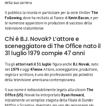
della sua carriera.
Il pubblico la ricorda in particolare per la serie thriller
The
Following
, dove ha recitato al fianco di
Kevin Bacon
, e per
le numerose apparizioni in produzioni di successo della
televisione statunitense.
Chi è B.J. Novak? L’attore e
sceneggiatore di The Office nato il
31 luglio 1979 compie 47 anni
Tra gli
attori nati il 31 luglio
figura anche
B.J. Novak
, nato
nel
1979
e oggi
47enne
. Attore, sceneggiatore, produttore,
regista e scrittore, è uno dei professionisti più poliedrici
della televisione americana contemporanea.
Il suo nome è indissolubilmente legato alla sitcom
The
Office (US)
. Novak ha interpretato
Ryan Howard
,
inizialmente un semplice stagista della filiale di Dunder
Mifflin a Scranton, diventato poi uno dei personaggi più