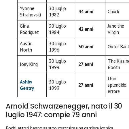
Yvonne
30 luglio
44 anni
Chuck
Strahovski
1982
Gina
30 luglio
Jane the
42 anni
Rodriguez
1984
Virgin
Austin
30 luglio
30 anni
Outer Ban
North
1996
30 luglio
The Kissin
Joey King
27 anni
1999
Booth
Uno
Ashby
30 luglio
27 anni
splendido
Gentry
1999
errore
Arnold Schwarzenegger, nato il 30
luglio 1947: compie 79 anni
Pochi attori hanno saputo costruire una carriera iconica