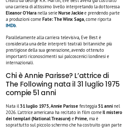
creato da George R.R. Martin, Eve Best aveva già costruito
una carriera di altissimo livello interpretando la dottoressa
Eleanor O’Hara
nella serie
Nurse Jackie
e prendendo parte
a produzioni come
Fate: The Winx Saga
, come riporta
IMDb
.
Parallelamente alla carriera televisiva, Eve Best è
considerata una delle interpreti teatrali britanniche più
prestigiose della sua generazione, avendo ottenuto
importanti riconoscimenti sui palcoscenici londinesi e
internazionali.
Chi è Annie Parisse? L’attrice di
The Following nata il 31 luglio 1975
compie 51 anni
Nata il
31 luglio 1975
,
Annie Parisse
festeggia
51 anni
nel
2026. L’attrice americana ha recitato in film come
Il mistero
dei templari (National Treasure)
e
Prime
, ma è
soprattutto sul piccolo schermo che ha costruito gran parte