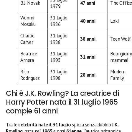
B.J. Novak
47 anni
The Office
1979
Wunmi
31 luglio
40 anni
Loki
Mosaku
1986
Charlie
31 luglio
38 anni
Teen Wolf
Carver
1988
Beatrice
31 luglio
Buongiorn
31 anni
Arnera
1995
mamma!
Rico
31 luglio
Modern
28 anni
Rodriguez
1998
Family
Chi è J.K. Rowling? La creatrice di
Harry Potter nata il 31 luglio 1965
compie 61 anni
Tra le
celebrità nate il 31 luglio
spicca senza dubbio
J.K.
Rowling
, nata nel
1965
e oggi
61enne
. L’autrice britannica