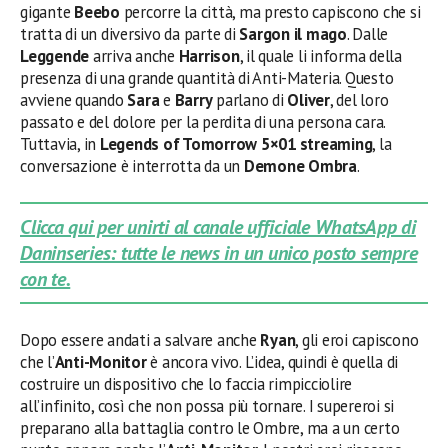
gigante
Beebo
percorre la città, ma presto capiscono che si
tratta di un diversivo da parte di
Sargon il mago
. Dalle
Leggende
arriva anche
Harrison
, il quale li informa della
presenza di una grande quantità di Anti-Materia. Questo
avviene quando
Sara
e
Barry
parlano di
Oliver
, del loro
passato e del dolore per la perdita di una persona cara.
Tuttavia, in
Legends of Tomorrow 5×01 streaming
, la
conversazione è interrotta da un
Demone Ombra
.
Clicca qui per unirti al canale ufficiale WhatsApp di
Daninseries: tutte le news in un unico posto sempre
con te.
Dopo essere andati a salvare anche
Ryan
, gli eroi capiscono
che l’
Anti-Monitor
è ancora vivo. L’idea, quindi è quella di
costruire un dispositivo che lo faccia rimpicciolire
all’infinito, così che non possa più tornare. I supereroi si
preparano alla battaglia contro le Ombre, ma a un certo