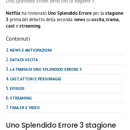
Uno Splendido Errore torna con la stagione 3
Netflix
ha rinnovato
Uno Splendido Errore
per la
stagione
3
prima del debutto della seconda:
news
su
uscita
,
trama
,
cast
e
streaming
.
Contenuti
NEWS E ANTICIPAZIONI
DATA DI USCITA
LA TRAMA DI UNO SPLENDIDO ERRORE 3
CAST, ATTORI E PERSONAGGI
EPISODI
STREAMING
TRAILER E VIDEO
Uno Splendido Errore 3 stagione