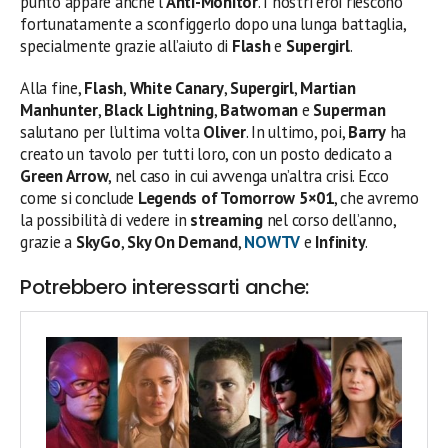
punto appare anche l’
Anti-Monitor
. I nostri eroi riescono
fortunatamente a sconfiggerlo dopo una lunga battaglia,
specialmente grazie all’aiuto di
Flash
e
Supergirl
.
Alla fine,
Flash
,
White Canary
,
Supergirl
,
Martian
Manhunter
,
Black Lightning
,
Batwoman
e
Superman
salutano per l’ultima volta
Oliver
. In ultimo, poi,
Barry
ha
creato un tavolo per tutti loro, con un posto dedicato a
Green Arrow
, nel caso in cui avvenga un’altra crisi. Ecco
come si conclude
Legends of Tomorrow 5×01
, che avremo
la possibilità di vedere in
streaming
nel corso dell’anno,
grazie a
SkyGo
,
Sky On Demand
,
NOWTV
e
Infinity
.
Potrebbero interessarti anche: