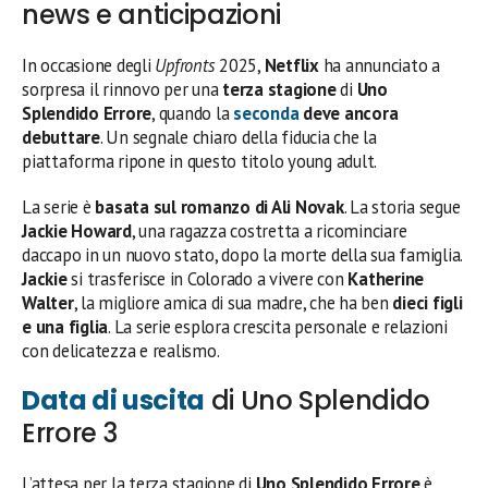
news e anticipazioni
In occasione degli
Upfronts
2025,
Netflix
ha annunciato a
sorpresa il rinnovo per una
terza stagione
di
Uno
Splendido Errore
, quando la
seconda
deve ancora
debuttare
. Un segnale chiaro della fiducia che la
piattaforma ripone in questo titolo young adult.
La serie è
basata sul romanzo di Ali Novak
. La storia segue
Jackie Howard
, una ragazza costretta a ricominciare
daccapo in un nuovo stato, dopo la morte della sua famiglia.
Jackie
si trasferisce in Colorado a vivere con
Katherine
Walter
, la migliore amica di sua madre, che ha ben
dieci figli
e una figlia
. La serie esplora crescita personale e relazioni
con delicatezza e realismo.
Data di uscita
di Uno Splendido
Errore 3
L’attesa per la terza stagione di
Uno Splendido Errore
è