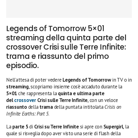
Legends of Tomorrow 5×01
streaming della quinta parte del
crossover Crisi sulle Terre Infinite:
trama e riassunto del primo
episodio.
Nell’attesa di poter vedere
Legends of Tomorrow
in TV o in
streaming
, scopriamo insieme cos’è accaduto durante la
5×01
che rappresenta la
quinta e ultima parte
del
crossover
Crisi sulle Terre Infinite
, con un veloce
riassunto
della
trama
della puntata intitolata
Crisis on
Infinite Earths: Part 5
.
La
parte 5
di
Crisi su Terre Infinite
si apre con
Supergirl
, la
quale si risveglia dopo aver visto una serie di flash della