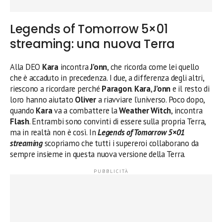
Legends of Tomorrow 5×01
streaming: una nuova Terra
Alla DEO
Kara
incontra
J’onn
, che ricorda come lei quello
che è accaduto in precedenza. I due, a differenza degli altri,
riescono a ricordare perché
Paragon
.
Kara
,
J’onn
e il resto di
loro hanno aiutato
Oliver
a riavviare l’universo. Poco dopo,
quando
Kara
va a combattere la
Weather Witch
, incontra
Flash
. Entrambi sono convinti di essere sulla propria Terra,
ma in realtà non è così. In
Legends of Tomorrow 5×01
streaming
scopriamo che tutti i supereroi collaborano da
sempre insieme in questa nuova versione della Terra.