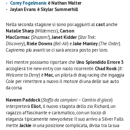
Corey Fogelmanis
è Nathan Walter
Jaylan Evans è Skylar Summerhill
Nella seconda stagione si sono poi aggiunti al
cast
anche
Natalie Sharp
(
Wilderness
),
Carson
MacCormac
(
Shazam!
),
Janet Kidder
(
Star Trek:
Discovery
),
Riele Downs
(
Bel-Air
) e
Jake Manley
(
The Order
).
Capiremo più avanti se ci sarà ancora posto per loro.
Nel mentre possiamo riportare che
Uno Splendido Errore 3
accoglierà tre new entry con ruolo ricorrente.
Chad Rook
(
It:
Welcome to Derry
) è
Mac
, un pilota di drag racing che ingaggia
Cole per rimettere a nuovo il motore di una delle sue auto
da corsa.
Naveen Paddock
(
Stoffa da campioni – Cambio di gioco
)
interpreterà
Eliot
, il nuovo stagista dello zio Richard, un
ragazzo affascinante e carismatico, con un tocco di
eleganza tipicamente newyorkese. Il suo arrivo a Silver Falls
mette
Jackie
in una posizione complicata, divisa tra la sua