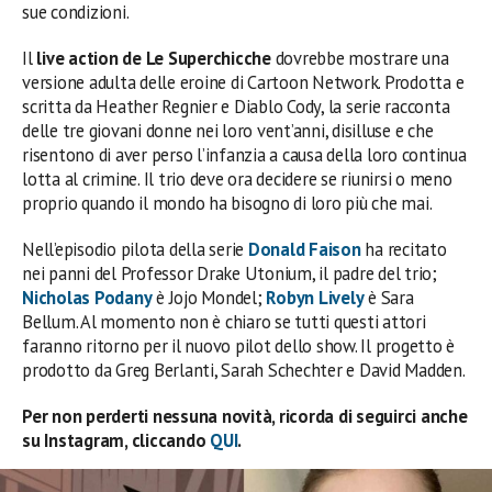
sue condizioni.
Il
live action de Le Superchicche
dovrebbe mostrare una
versione adulta delle eroine di Cartoon Network. Prodotta e
scritta da Heather Regnier e Diablo Cody, la serie racconta
delle tre giovani donne nei loro vent’anni, disilluse e che
risentono di aver perso l’infanzia a causa della loro continua
lotta al crimine. Il trio deve ora decidere se riunirsi o meno
proprio quando il mondo ha bisogno di loro più che mai.
Nell’episodio pilota della serie
Donald Faison
ha recitato
nei panni del Professor Drake Utonium, il padre del trio;
Nicholas Podany
è Jojo Mondel;
Robyn Lively
è Sara
Bellum. Al momento non è chiaro se tutti questi attori
faranno ritorno per il nuovo pilot dello show. Il progetto è
prodotto da Greg Berlanti, Sarah Schechter e David Madden.
Per non perderti nessuna novità, ricorda di seguirci anche
su Instagram, cliccando
QUI
.