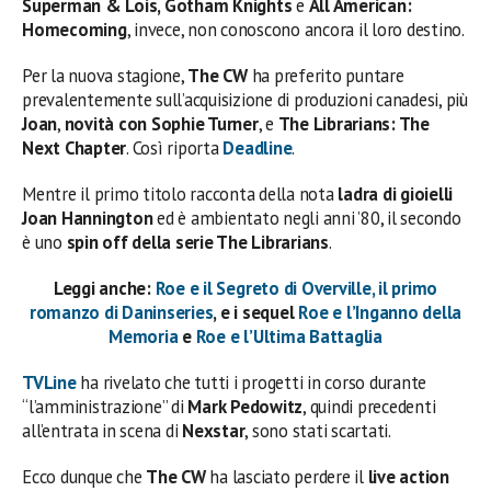
Superman & Lois, Gotham Knights
e
All American:
Homecoming
, invece, non conoscono ancora il loro destino.
Per la nuova stagione,
The CW
ha preferito puntare
prevalentemente sull’acquisizione di produzioni canadesi, più
Joan
,
novità con Sophie Turner
, e
The Librarians: The
Next Chapter
. Così riporta
Deadline
.
Mentre il primo titolo racconta della nota
ladra di gioielli
Joan Hannington
ed è ambientato negli anni ’80, il secondo
è uno
spin off della serie The Librarians
.
Leggi anche:
Roe e il Segreto di Overville, il primo
romanzo di Daninseries
, e i sequel
Roe e l’Inganno della
Memoria
e
Roe e l’Ultima Battaglia
TVLine
ha rivelato che tutti i progetti in corso durante
“l’amministrazione” di
Mark Pedowitz
, quindi precedenti
all’entrata in scena di
Nexstar
, sono stati scartati.
Ecco dunque che
The CW
ha lasciato perdere il
live action