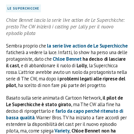
LE SUPERCHICCHE
Chloe Bennet lascia la serie live action de Le Superchicche:
presto The CW inizierà i casting per Lolly per il nuovo
episodio pilota
Sembra proprio che
la serie live action de Le Superchicche
faticherà a vedere la luce. Infatti, lo show ha perso una delle
protagoniste, dato che
Chloe Bennet
ha deciso di lasciare
il cast
, e di abbandonare il ruolo di
Lolly
, la Superchicca
rossa. L’attrice avrebbe avuto un ruolo da protagonista nella
serie di The CW, ma dopo
i problemi legati alle riprese del
pilot
, ha scelto di non fare più parte del progetto.
Basato sulla serie animata di Cartoon Network,
il pilot de
Le Superchicche è stato girato
, ma The CW alla fine ha
deciso di riprogettarlo e
farlo da capo perché ritenuto di
bassa qualità
. Warner Bros. TV ha iniziato a fare accordi per
estendere la disponibilità del cast per il nuovo episodio
pilota, ma, come spiega
Variety
,
Chloe Bennet non ha