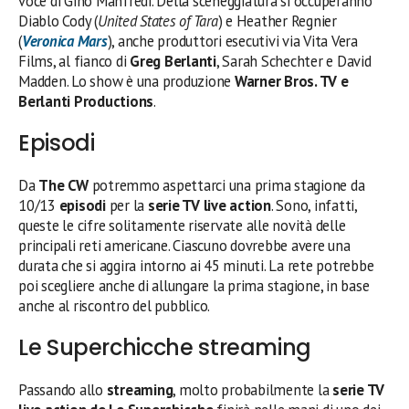
voce di Gino Manfredi. Della sceneggiatura si occuperanno
Diablo Cody (
United States of Tara
) e Heather Regnier
(
Veronica Mars
), anche produttori esecutivi via Vita Vera
Films, al fianco di
Greg Berlanti
, Sarah Schechter e David
Madden. Lo show è una produzione
Warner Bros. TV e
Berlanti Productions
.
Episodi
Da
The CW
potremmo aspettarci una prima stagione da
10/13
episodi
per la
serie TV
live action
. Sono, infatti,
queste le cifre solitamente riservate alle novità delle
principali reti americane. Ciascuno dovrebbe avere una
durata che si aggira intorno ai 45 minuti. La rete potrebbe
poi scegliere anche di allungare la prima stagione, in base
anche al riscontro del pubblico.
Le Superchicche streaming
Passando allo
streaming
, molto probabilmente la
serie TV