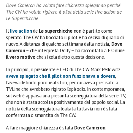
Dove Cameron ha voluto fare chiarezza spiegando perché
The CW ha voluto rigirare il pilot della serie live action de
Le Superchicche
Il
live action
de
Le superchicche
non è partito come
sperato. The CW ha bocciato il pilot e ha deciso di girarlo di
nuovo. A distanza di qualche settimana dalla notizia,
Dove
Cameron
– che interpreta Dolly – ha raccontato a E!Online
il vero motivo
che si cela dietro questa decisione.
In principio, il presidente e CEO di The CW Mark Pedowitz
aveva spiegato che il pilot non funzionava a dovere
,
l’aveva definito poco realistico, per cui aveva precisato a
TVLine che avrebbero rigirato l’episodio. In contemporanea,
sul web è apparsa una presunta sceneggiatura della serie TV,
che non è stata accolta positivamente dal popolo social. La
notizia della sceneggiatura leakata tuttavia non è stata
confermata o smentita da The CW.
A fare maggiore chiarezza è stata
Dove Cameron
.