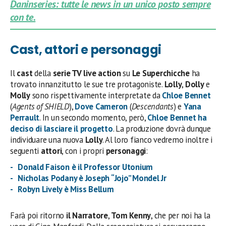
Daninseries: tutte le news in un unico posto sempre
con te.
Cast, attori e personaggi
Il
cast
della
serie TV live action
su
Le Superchicche
ha
trovato innanzitutto le sue tre protagoniste.
Lolly
,
Dolly
e
Molly
sono rispettivamente interpretate da
Chloe Bennet
(
Agents of SHIELD
),
Dove Cameron
(
Descendants
) e
Yana
Perrault
. In un secondo momento, però,
Chloe Bennet
ha
deciso di lasciare il progetto
. La produzione dovrà dunque
individuare una nuova
Lolly
. Al loro fianco vedremo inoltre i
seguenti
attori
, con i propri
personaggi
:
Donald Faison è il Professor Utonium
Nicholas Podany è Joseph “Jojo” Mondel Jr
Robyn Lively è Miss Bellum
Farà poi ritorno
il Narratore
,
Tom Kenny
, che per noi ha la