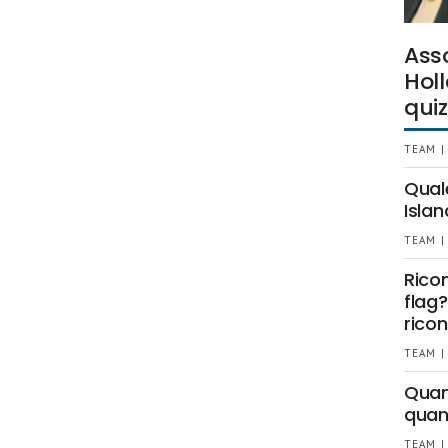
Ass
Holl
quiz
TEAM |
Qual
Islan
TEAM |
Rico
flag?
ricon
TEAM |
Quant
quan
TEAM |