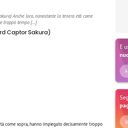
kura) Anche loro, nonostante la tenera età come
e troppo tempo […]
rd Captor Sakura)
È u
nu
A
Seg
pag
@
 età come sopra, hanno impiegato decisamente troppo