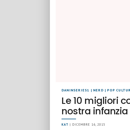
DANINSERIES1
|
NERD
|
POP CULTU
Le 10 migliori c
nostra infanzia
KAT
| DICEMBRE 16, 2015