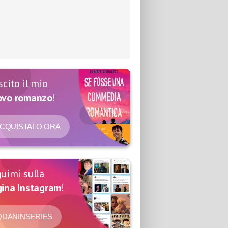
scito il mio
ovo romanzo
!
CQUISTALO ORA
uimi sulla
ina Instagram
!
DANINSERIES