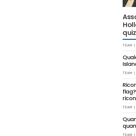
Ass
Holl
quiz
TEAM |
Qual
Islan
TEAM |
Rico
flag?
ricon
TEAM |
Quant
quan
TEAM |