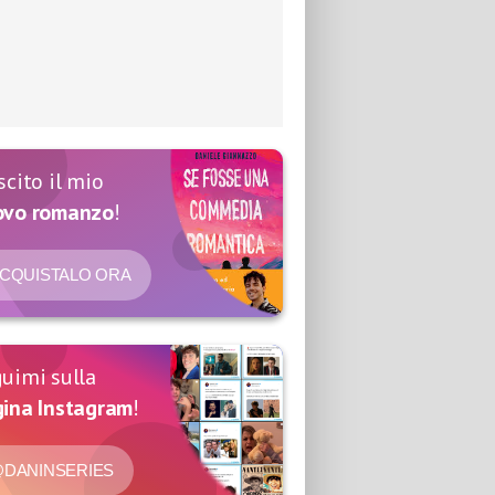
scito il mio
ovo romanzo
!
CQUISTALO ORA
uimi sulla
ina Instagram
!
DANINSERIES