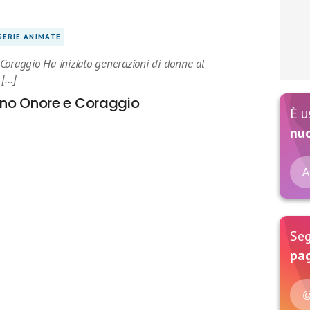
SERIE ANIMATE
Coraggio Ha iniziato generazioni di donne al
 […]
ono Onore e Coraggio
È u
nu
A
Seg
pag
@