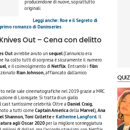
producendone di nuove, soprattutto
originali.
Leggi anche: Roe e il Segreto di
il primo romanzo di Daninseries
nives Out – Cena con delitto
es Out
avrebbe avuto un
sequel
(l’annuncio era
he ha colto tutti di sorpresa è sicuramente il numero
uel
, e il coinvolgimento di
Netflix
. Entrambi i
film
enzionato
Rian Johnson
, affiancato dall’amico
QUIZ
ato nelle sale cinematografiche nel 2019 grazie a MRC
uzione di Lionsgate. Si tratta di un giallo
 cast tantissime celebrità. Oltre a
Daniel Craig
,
noto a tutti come
Captain America
della
Marvel
),
Ana
ael Shannon, Toni Collette
e
Katherine Langford.
Il
atura agli Oscar 2020
per la migliore sceneggiatura
0 milioni di dollari, ma l’accordo stipulato con Netflix