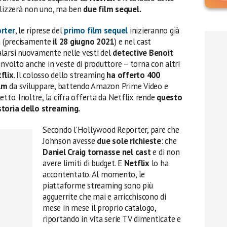
alizzerà non uno, ma ben
due film sequel.
rter
, le riprese del
primo film sequel
inizieranno già
ia (precisamente
il 28 giugno 2021
) e nel cast
larsi nuovamente nelle vesti del
detective Benoit
nvolto anche in veste di produttore – torna con altri
flix
. Il colosso dello streaming
ha offerto 400
ilm
da sviluppare, battendo Amazon Prime Video e
etto. Inoltre, la cifra offerta da Netflix rende
questo
storia dello streaming.
Secondo l’Hollywood Reporter, pare che
Johnson avesse
due sole richieste
: che
Daniel Craig tornasse nel cast
e di non
avere limiti di budget. E
Netflix
lo ha
accontentato. Al momento, le
piattaforme streaming sono più
agguerrite che mai e arricchiscono di
mese in mese il proprio catalogo,
riportando in vita serie TV dimenticate e