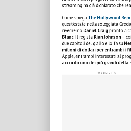
streaming ha già dichiarato che re
Come spiega
The Hollywood Repo
quest’estate nella soleggiata Grec
rivedremo
Daniel Craig
pronto a ca
Blanc
. Il regista
Rian Johnson
– coi
due capitoli del giallo e lo fa su
Net
milioni di dollari per entrambi i f
Apple, entrambi interessati al prog
accordo uno dei più grandi della 