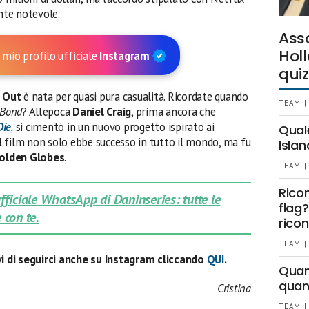
ente notevole.
Ass
Holl
 mio profilo ufficiale
Instagram
quiz
s Out
è nata per quasi pura casualità. Ricordate quando
TEAM |
 Bond
? All’epoca
Daniel Craig
, prima ancora che
Die
,
si cimentò in un nuovo progetto ispirato ai
Qual
l film non solo ebbe successo in tutto il mondo, ma fu
Islan
olden Globes
.
TEAM |
Rico
 ufficiale WhatsApp di Daninseries: tutte le
flag?
 con te.
ricon
TEAM |
evi di seguirci anche su Instagram cliccando
QUI
.
Quant
quan
Cristina
TEAM |