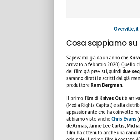
Overville, 
Cosa sappiamo su K
Sapevamo già da un anno che
Kniv
arrivato a febbraio 2020). Quello c
dei film già previsti, quindi
due seq
saranno diretti e scritti dal già m
produttore
Ram Bergman.
Il primo
film
di
Knives Out
è arriv
(Media Rights Capital) e alla distrib
appassionante che ha coinvolto nel
abbiamo visto anche
Chris Evans
(
de Armas, Jamie Lee Curtis, Mich
film
ha ottenuto anche una
candid
originale. Il primo film è costato 4