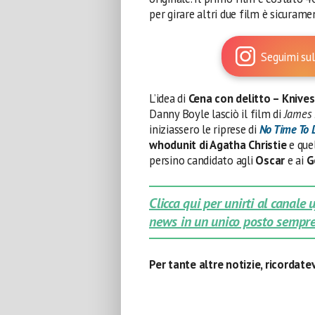
per girare altri due film è sicuram
Seguimi sul
L’idea di
Cena con delitto – Knive
Danny Boyle lasciò il film di
James
iniziassero le riprese di
No Time To 
whodunit di Agatha Christie
e que
persino candidato agli
Oscar
e ai
G
Clicca qui per unirti al canale
news in un unico posto sempre
Per tante altre notizie, ricordat