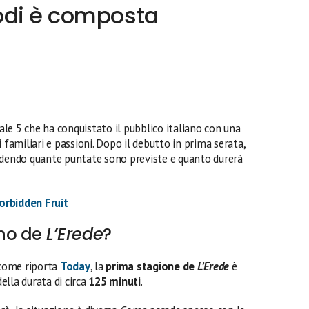
odi è composta
ale 5 che ha conquistato il pubblico italiano con una
ghi familiari e passioni. Dopo il debutto in prima serata,
edendo quante puntate sono previste e quanto durerà
orbidden Fruit
no de
L’Erede
?
 come riporta
Today
, la
prima stagione de
L’Erede
è
della durata di circa
125 minuti
.