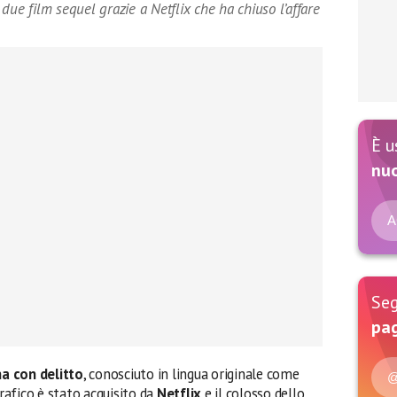
due film sequel grazie a Netflix che ha chiuso l’affare
È u
nu
A
Seg
pag
a con delitto
, conosciuto in lingua originale come
@
afico è stato acquisito da
Netflix
e il colosso dello