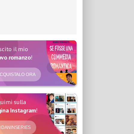
scito il mio
ovo romanzo
!
CQUISTALO ORA
uimi sulla
ina Instagram
!
DANINSERIES