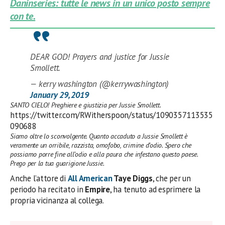
Daninseries: tutte le news in un unico posto sempre
con te.
DEAR GOD! Prayers and justice for Jussie
Smollett.
— kerry washington (@kerrywashington)
January 29, 2019
SANTO CIELO! Preghiere e giustizia per Jussie Smollett.
https://twitter.com/RWitherspoon/status/1090357113535
090688
Siamo oltre lo sconvolgente. Quanto accaduto a Jussie Smollett è
veramente un orribile, razzista, omofobo, crimine d’odio. Spero che
possiamo porre fine all’odio e alla paura che infestano questo paese.
Prego per la tua guarigione Jussie.
Anche l’attore di
All American
Taye Diggs
, che per un
periodo ha recitato in
Empire
, ha tenuto ad esprimere la
propria vicinanza al collega.