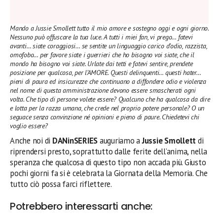
Mando a Jussie Smollett tutto il mio amore e sostegno oggi e ogni giorno.
Nessuno può offuscare la tua luce. A tutti i miei fan, vi prego… fatevi
avanti… siate coraggiosi… se sentite un linguaggio carico d’odio, razzista,
omofobo… per favore siate i guerrieri che ho bisogno voi siate, che il
mondo ha bisogno voi siate. Urlate dai tetti e fatevi sentire, prendete
posizione per qualcosa, per l’AMORE. Questi delinquenti… questi hater…
pieni di paura ed insicurezze che continuano a diffondere odio e violenza
nel nome di questa amministrazione devono essere smascherati ogni
volta. Che tipo di persone volete essere? Qualcuno che ha qualcosa da dire
e lotta per la razza umana, che crede nel proprio potere personale? O un
seguace senza convinzione né opinioni e pieno di paure. Chiedetevi chi
voglio essere?
Anche noi di
DANinSERIES
auguriamo a
Jussie Smollett
di
riprendersi presto, soprattutto dalle ferite dell’anima, nella
speranza che qualcosa di questo tipo non accada più. Giusto
pochi giorni fa si è celebrata la Giornata della Memoria. Che
tutto ciò possa farci riflettere.
Potrebbero interessarti anche: