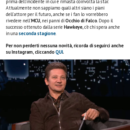
prima dell’incidente in cui è rimasta coinvolta la star.
Attualmente non sappiamo quali altri siano i piani
dell’attore per il futuro, anche se i fan lo vorrebbero
rivedere nell’
MCU
, nei panni di
Occhio di Falco
. Dopo il
successo ottenuto dalla serie
Hawkeye
, c’è chi spera anche
in una
seconda stagione
.
Per non perderti nessuna novità, ricorda di seguirci anche
su Instagram, cliccando
QUI
.