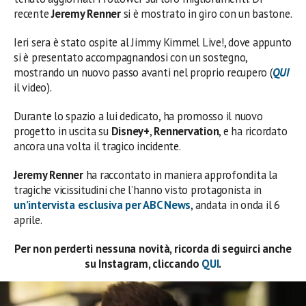
recente
Jeremy Renner
si è mostrato in giro con un bastone.
Ieri sera è stato ospite al Jimmy Kimmel Live!, dove appunto
si è presentato accompagnandosi con un sostegno,
mostrando un nuovo passo avanti nel proprio recupero (
QUI
il video).
Durante lo spazio a lui dedicato, ha promosso il nuovo
progetto in uscita su
Disney+
,
Rennervation
, e ha ricordato
ancora una volta il tragico incidente.
Jeremy Renner
ha raccontato in maniera approfondita la
tragiche vicissitudini che l’hanno visto protagonista in
un’intervista esclusiva per ABC News
, andata in onda il 6
aprile.
Per non perderti nessuna novità, ricorda di seguirci anche
su Instagram, cliccando
QUI
.