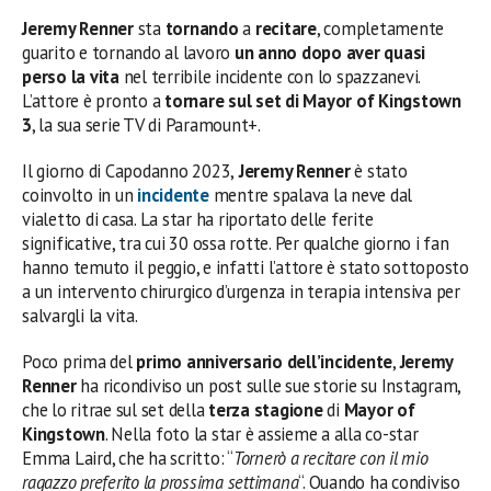
Jeremy Renner
sta
tornando
a
recitare
, completamente
guarito e tornando al lavoro
un anno dopo aver quasi
perso la vita
nel terribile incidente con lo spazzanevi.
L’attore è pronto a
tornare sul set di Mayor of Kingstown
3
, la sua serie TV di Paramount+.
Il giorno di Capodanno 2023,
Jeremy Renner
è stato
coinvolto in un
incidente
mentre spalava la neve dal
vialetto di casa. La star ha riportato delle ferite
significative, tra cui 30 ossa rotte. Per qualche giorno i fan
hanno temuto il peggio, e infatti l’attore è stato sottoposto
a un intervento chirurgico d’urgenza in terapia intensiva per
salvargli la vita.
Poco prima del
primo anniversario dell’incidente
,
Jeremy
Renner
ha ricondiviso un post sulle sue storie su Instagram,
che lo ritrae sul set della
terza stagione
di
Mayor of
Kingstown
. Nella foto la star è assieme a alla co-star
Emma Laird, che ha scritto: “
Tornerò a recitare con il mio
ragazzo preferito la prossima settimana
“. Quando ha condiviso