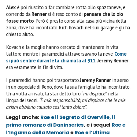
Alex
è poi riuscito a far cambiare rotta allo spazzaneve, e
correndo da
Renner
si è reso conto di
pensare che lo zio
fosse morto
. Però è presto corso alla casa più vicina della
zona, dove ha incontrato Rich Kovach nel suo garage e gli ha
chiesto aiuto.
Kovach e la moglie hanno cercato di mantenere in vita
l’attore mentre i paramedici attraversavano la neve.
Come
si può sentire durante la chiamata al 911
,
Jeremy Renner
era veramente in fin di vita.
I paramedici hanno poi trasportato
Jeremy Renner
in aereo
in un ospedale di Reno, dove la sua famiglia lo ha incontrato.
Una volta arrivati, la star detto loro “
mi dispiace
” nella
lingua dei segni.
“È mia responsabilità, mi dispiace che le mie
azioni abbiano causato così tanto dolore”.
Leggi anche:
Roe e il Segreto di Overville, il
primo romanzo di Daninseries
, e i sequel
Roe e
l’Inganno della Memoria
e
Roe e l’Ultima