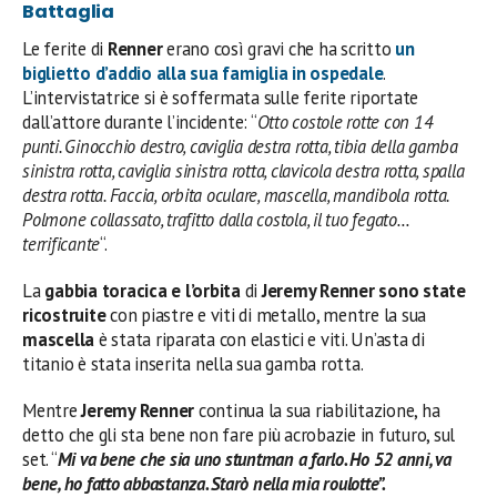
Battaglia
Le ferite di
Renner
erano così gravi che ha scritto
un
biglietto d’addio alla sua famiglia in ospedale
.
L’intervistatrice si è soffermata sulle ferite riportate
dall’attore durante l’incidente: “
Otto costole rotte con 14
punti. Ginocchio destro, caviglia destra rotta, tibia della gamba
sinistra rotta, caviglia sinistra rotta, clavicola destra rotta, spalla
destra rotta. Faccia, orbita oculare, mascella, mandibola rotta.
Polmone collassato, trafitto dalla costola, il tuo fegato…
terrificante
“.
La
gabbia toracica e l’orbita
di
Jeremy Renner
sono state
ricostruite
con piastre e viti di metallo, mentre la sua
mascella
è stata riparata con elastici e viti. Un’asta di
titanio è stata inserita nella sua gamba rotta.
Mentre
Jeremy Renner
continua la sua riabilitazione, ha
detto che gli sta bene non fare più acrobazie in futuro, sul
set. “
Mi va bene che sia uno stuntman a farlo. Ho 52 anni, va
bene, ho fatto abbastanza. Starò nella mia roulotte”.