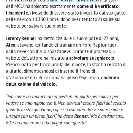
dell’MCU ha spiegato esattamente
come si è verificato
l’incidente
, rivelando di essere stato investito dal suo gatto
delle nevi da 14.330 libbre, dopo aver tentato di salire sul
veicolo per salvare suo nipote.
Jeremy Renner
ha detto che lui e il suo nipote di 27 anni,
Alex
, stavano tentando di trainare un Ford Raptor fuori
dalla neve con il suo spazzaneve. Durante il processo, il
veicolo dell’attore ha iniziato a
scivolare sul ghiaccio
.
Preoccupato per l’incolumità del nipote, la star ha cercato di
aiutarlo, dimenticandosi di inserire il freno di
stazionamento. Poco dopo ha perso l’equilibrio,
cadendo
dalla cabina del veicolo.
“Ero come un manichino in piedi in un punto pericoloso, per
vedere se mio nipote era lì. Non dovresti essere fuori dal veicolo
quando lo stai guidando, capisci cosa intendo? È come guidare
un’auto con un piede fuori”, ha detto
Renner
. “Ma è andata così.
Ed è un mio errore, e ho pagato per questo”.