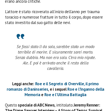
erano ancora critiche.
L’attore è stato ricoverato all’inizio dell’anno per trauma
toracico e numerose fratture in tutto il corpo, dopo essere
stato investito dal suo gatto delle nevi.
Se fossi stato lì da solo, sarebbe stato un modo
terribile di morire. E sicuramente sarei morto.
Senza dubbio. Ma non ero solo. C’era mio nipote.
Ale. E poi è arrivato anche il resto della
cavalleria.
Leggi anche:
Roe e il Segreto di Overville, il primo
romanzo di Daninseries
, e i sequel
Roe e l’Inganno della
Memoria
e
Roe e l’Ultima Battaglia
Questo
speciale di ABC News
, intitolato
Jeremy Renner:
The Diane Sawyer Interview – A Story of Terror, Survival