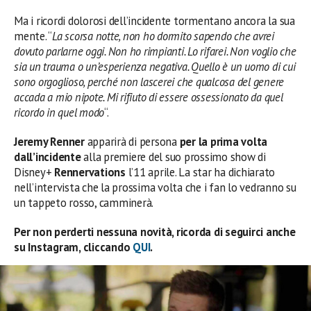
Ma i ricordi dolorosi dell’incidente tormentano ancora la sua
mente. “
La scorsa notte, non ho dormito sapendo che avrei
dovuto parlarne oggi. Non ho rimpianti. Lo rifarei. Non voglio che
sia un trauma o un’esperienza negativa. Quello è un uomo di cui
sono orgoglioso, perché non lascerei che qualcosa del genere
accada a mio nipote. Mi rifiuto di essere ossessionato da quel
ricordo in quel modo
“.
Jeremy Renner
apparirà di persona
per la prima volta
dall’incidente
alla premiere del suo prossimo show di
Disney+
Rennervations
l’11 aprile. La star ha dichiarato
nell’intervista che la prossima volta che i fan lo vedranno su
un tappeto rosso, camminerà.
Per non perderti nessuna novità, ricorda di seguirci anche
su Instagram, cliccando
QUI
.