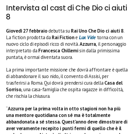
Intervista al cast di Che Dio ci aiuti
8
Giovedì 27 febbraio
debutta su
Rai Uno
Che Dio ci aiuti 8
.
La fiction prodotta da
Rai Fiction
e
Lux Vide
torna con un
nuovo ciclo di episodi ricco di novità.
Azzurra
, il personaggio
interpretato da
Francesca Chillemi
sin dalla primissima
puntata, è ormai diventata suora.
La prima importante missione che dovrà affrontare è quella
di abbandonare il suo nido, il convento di Assisi, per
trasferirsi a Roma. Qui dovrà prendersi cura della
Casa del
Sorriso
, una casa-famiglia che ospita ragazze in difficoltà,
che rischia la chiusura.
“
Azzurra per la prima volta in otto stagioni non ha più
una mentore quotidiana con sé ma è totalmente
abbandonata a sé stessa. Quest’anno deve dimostrare di
aver veramente recepito i punti fermi di quello che è il