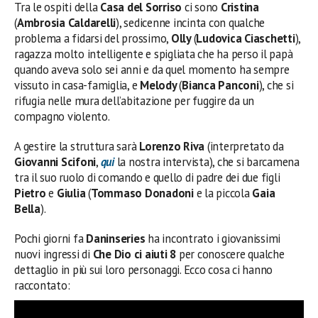
Tra le ospiti della
Casa del Sorriso
ci sono
Cristina
(
Ambrosia Caldarelli
), sedicenne incinta con qualche
problema a fidarsi del prossimo,
Olly
(
Ludovica
Ciaschetti
),
ragazza molto intelligente e spigliata che ha perso il papà
quando aveva solo sei anni e da quel momento ha sempre
vissuto in casa-famiglia, e
Melody
(
Bianca Panconi
), che si
rifugia nelle mura dell’abitazione per fuggire da un
compagno violento.
A gestire la struttura sarà
Lorenzo Riva
(interpretato da
Giovanni Scifoni
,
qui
la nostra intervista), che si barcamena
tra il suo ruolo di comando e quello di padre dei due figli
Pietro
e
Giulia
(
Tommaso Donadoni
e la piccola
Gaia
Bella
).
Pochi giorni fa
Daninseries
ha incontrato i giovanissimi
nuovi ingressi di
Che Dio ci aiuti 8
per conoscere qualche
dettaglio in più sui loro personaggi. Ecco cosa ci hanno
raccontato: