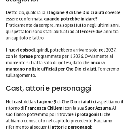
Detto ciò, qualora la
stagione 9 di Che Dio ci aiuti
dovesse
essere confermata,
quando potrebbe iniziare?
Praticamente da sempre, ma soprattutto negli ultimi anni,
gli spettatori sono stati abituati ad attendere due anni tra
un capitolo e l’altro.
I nuovi
episodi
, quindi, potrebbero arrivare solo nel 2027,
con le
riprese
programmate per il 2026. Ovviamente al
momento si tratta solo di ipotesi, dato che
ancora
mancano notizie ufficiali per Che Dio ci aiuti
. Torneremo
sull’argomento.
Cast, attori e personaggi
Nel
cast
della
stagione 9
di
Che Dio ci aiuti
ci aspettiamo il
ritorno di
Francesca Chillemi
con la sua
Suor Azzurra
. Al
suo fianco potremmo poi ritrovare i
protagonisti
che
abbiamo conosciuto nel capitolo precedente. Facciamo
riferimento ai seguenti
attori
e
personaggi
: