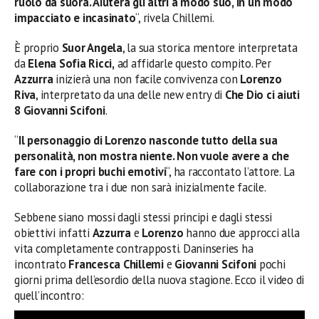
ruolo da suora. Aiuterà gli altri a modo suo, in un modo
impacciato e incasinato
“, rivela Chillemi.
È proprio
Suor Angela
, la sua storica mentore interpretata
da
Elena Sofia Ricci,
ad affidarle questo compito. Per
Azzurra
inizierà una non facile convivenza con
Lorenzo
Riva
, interpretato da una delle new entry di
Che Dio ci aiuti
8
Giovanni Scifoni
.
“
Il personaggio di Lorenzo nasconde tutto della sua
personalità, non mostra niente. Non vuole avere a che
fare con i propri buchi emotivi
“, ha raccontato l’attore. La
collaborazione tra i due non sarà inizialmente facile.
Sebbene siano mossi dagli stessi principi e dagli stessi
obiettivi infatti
Azzurra
e
Lorenzo
hanno due approcci alla
vita completamente contrapposti. Daninseries ha
incontrato
Francesca Chillemi
e
Giovanni Scifoni
pochi
giorni prima dell’esordio della nuova stagione. Ecco il video di
quell’incontro: