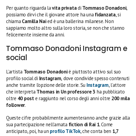
Per quanto riguarda la
vita privata
di
Tommaso Donadoni
,
possiamo dirvi che il giovane attore ha una
fidanzata
, si
chiama
Camilla Nai
ed è una ballerina milanese. Non
sappiamo molto altro sulla loro storia, se non che stanno
felicemente insieme da anni.
Tommaso Donadoni Instagram e
social
L’artista
Tommaso Donadoni
è piuttosto attivo sul suo
profilo social di
Instagram
,
dove condivide spesso contenuti
anche tramite l’opzione delle storie. Su
Instagram
, l’attore
che interpreta
Thomas in Un professore 3
ha pubblicato
oltre
40 post
e raggiunto nel corso degli anni oltre
200 mila
follower
.
Queste cifre probabilmente aumenteranno anche grazie alla
sua partecipazione nell’amata
fiction di Rai 1
. Come
anticipato, poi, ha un
profilo TikTok
, che conta ben
1,7