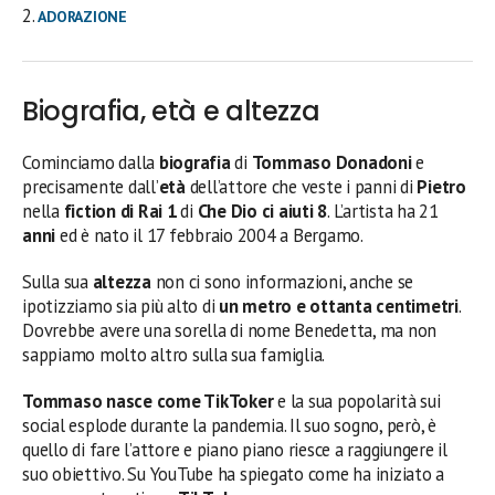
ADORAZIONE
Biografia, età e altezza
Cominciamo dalla
biografia
di
Tommaso Donadoni
e
precisamente dall’
età
dell’attore che veste i panni di
Pietro
nella
fiction di Rai 1
di
Che Dio ci aiuti 8
. L’artista ha 21
anni
ed è nato il 17 febbraio 2004 a Bergamo.
Sulla sua
altezza
non ci sono informazioni, anche se
ipotizziamo sia più alto di
un metro e ottanta centimetri
.
Dovrebbe avere una sorella di nome Benedetta, ma non
sappiamo molto altro sulla sua famiglia.
Tommaso nasce come TikToker
e la sua popolarità sui
social esplode durante la pandemia. Il suo sogno, però, è
quello di fare l’attore e piano piano riesce a raggiungere il
suo obiettivo. Su YouTube ha spiegato come ha iniziato a