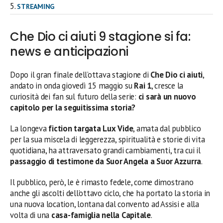
STREAMING
Che Dio ci aiuti 9 stagione si fa:
news e anticipazioni
Dopo il gran finale dell’ottava stagione di
Che Dio ci aiuti
,
andato in onda giovedì 15 maggio su
Rai 1
, cresce la
curiosità dei fan sul futuro della serie:
ci sarà un nuovo
capitolo per la seguitissima storia?
La longeva
fiction targata Lux Vide
, amata dal pubblico
per la sua miscela di leggerezza, spiritualità e storie di vita
quotidiana, ha attraversato grandi cambiamenti, tra cui il
passaggio di testimone da Suor Angela a Suor Azzurra
.
Il pubblico, però, le è rimasto fedele, come dimostrano
anche gli ascolti dell’ottavo ciclo, che ha portato la storia in
una nuova location, lontana dal convento ad Assisi e alla
volta di una
casa-famiglia nella Capitale
.