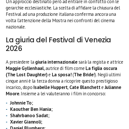
Un approccio destinato però ad entrare in conflitto con le
gerarchie ecclesiastiche. La scelta di affidare la chiusura del
Festival ad una produzione italiana conferma ancora una
volta l’attenzione della Mostra nei confronti del cinema
nazionale.
La giuria del Festival di Venezia
2026
A presiedere la
giuria internazionale
sarà la regista e attrice
Maggie Gyllenhaal
, autrice di film come
La figlia oscura
(The Lost Daughter)
e
La sposa!
(
The Bride
!). Negli ultimi
cinque anni è la terza donna a ricoprire questo prestigioso
incarico, dopo
Isabelle Huppert
,
Cate Blanchett
e
Julianne
Moore
. Insieme a lei valuteranno i film in concorso:
Johnnie To
;
Kaouther Ben Hania
;
Shahrbanoo Sadat
;
Xavier Giannoli
;
Daniel Blumberg
;