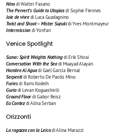
Nino
di Walter Fasano
The Pervert’s Guide to Utopias
di Sophie Fiennes
Joie de vivre
di Luca Guadagnino
Twist and Shoot – Mister Suzuki
di Yves Montmayeur
Intermission
di Yonfan
Venice Spotlight
Sumo: Spirit Weights Nothing
di Erik Shirai
Conversation With the Sea
di Muayad Alayan
Hombre Al Agua
di Gael García Bernal
Serpenti
di Roberto De Paolis Mino
Furies
di Rami Kodeih
Guria
di Levan Koguashivili
Ground Floor
di Gabor Reisz
Eu Contez
di Alina Serban
Orizzonti
La ragazza con la Leica
di Alina Marazzi