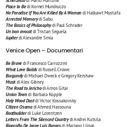
Scherzetto
di Mario Martone
Place to Be
di Kornel Mundruczo
No Paradise If You Are Killed By A Woman
di Halkawt Mustafa
Arrested Memory
di Sabu
The Basics of Philosophy
di Paul Schrader
Un bon avocat
di Tristan Seguela
Jupiter
di Alexandre Smia
Venice Open – Documentari
Be Brave
di Francesco Carrozzini
What Love Builds
di Russell Crowe
Burgundy
di Michael Dweck e Gregory Kershaw
Musk
di Alex Gibney
The Road to Jericho
di Amos Gitai
Union Town
di Barbara Kopple
Holy Wood Dust
di Victor Kossakovsky
Citizen Osama
di Ahmed Hassouna
Boatbuilder
di Luke Lorentzen
Letters From The Silenced Country
di Andrei Kutsila
Biografia De Jorge Luis Borges
di Mariano Llinas