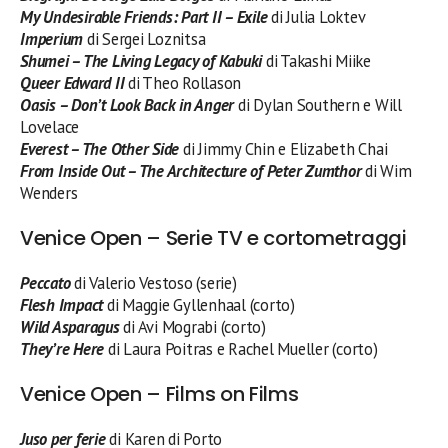
My Undesirable Friends: Part II – Exile
di Julia Loktev
Imperium
di Sergei Loznitsa
Shumei – The Living Legacy of Kabuki
di Takashi Miike
Queer Edward II
di Theo Rollason
Oasis – Don’t Look Back in Anger
di Dylan Southern e Will
Lovelace
Everest – The Other Side
di Jimmy Chin e Elizabeth Chai
From Inside Out – The Architecture of Peter Zumthor
di Wim
Wenders
Venice Open – Serie TV e cortometraggi
Peccato
di Valerio Vestoso (serie)
Flesh Impact
di Maggie Gyllenhaal (corto)
Wild Asparagus
di Avi Mograbi (corto)
They’re Here
di Laura Poitras e Rachel Mueller (corto)
Venice Open – Films on Films
Juso per ferie
di Karen di Porto