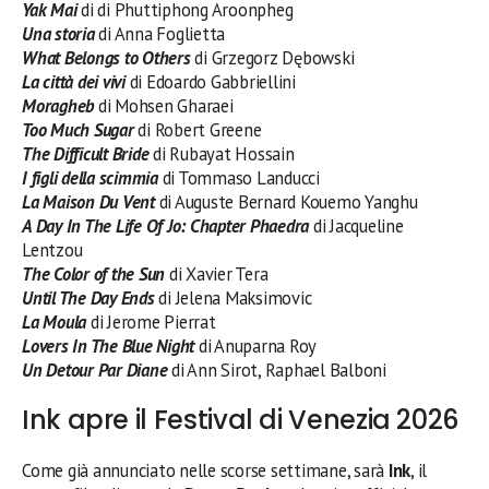
Yak Mai
di di Phuttiphong Aroonpheg
Una storia
di Anna Foglietta
What Belongs to Others
di Grzegorz Dębowski
La città dei vivi
di Edoardo Gabbriellini
Moragheb
di Mohsen Gharaei
Too Much Sugar
di Robert Greene
The Difficult Bride
di Rubayat Hossain
I figli della scimmia
di Tommaso Landucci
La Maison Du Vent
di Auguste Bernard Kouemo Yanghu
A Day In The Life Of Jo: Chapter Phaedra
di Jacqueline
Lentzou
The Color of the Sun
di Xavier Tera
Until The Day Ends
di Jelena Maksimovic
La Moula
di Jerome Pierrat
Lovers In The Blue Night
di Anuparna Roy
Un Detour Par Diane
di Ann Sirot, Raphael Balboni
Ink apre il Festival di Venezia 2026
Come già annunciato nelle scorse settimane, sarà
Ink
, il