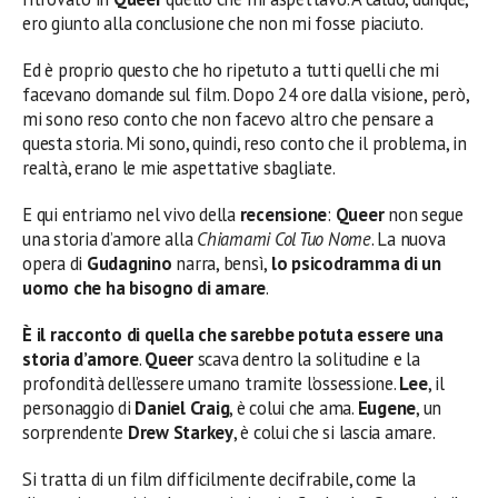
ero giunto alla conclusione che non mi fosse piaciuto.
Ed è proprio questo che ho ripetuto a tutti quelli che mi
facevano domande sul film. Dopo 24 ore dalla visione, però,
mi sono reso conto che non facevo altro che pensare a
questa storia. Mi sono, quindi, reso conto che il problema, in
realtà, erano le mie aspettative sbagliate.
E qui entriamo nel vivo della
recensione
:
Queer
non segue
una storia d’amore alla
Chiamami Col Tuo Nome
. La nuova
opera di
Gudagnino
narra, bensì,
lo psicodramma di un
uomo che ha bisogno di amare
.
È il racconto di quella che sarebbe potuta essere una
storia d’amore
.
Queer
scava dentro la solitudine e la
profondità dell’essere umano tramite l’ossessione.
Lee
, il
personaggio di
Daniel Craig
, è colui che ama.
Eugene
, un
sorprendente
Drew Starkey
, è colui che si lascia amare.
Si tratta di un film difficilmente decifrabile, come la