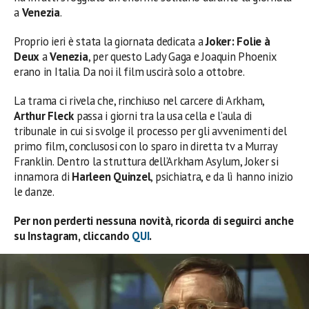
a
Venezia
.
Proprio ieri è stata la giornata dedicata a
Joker: Folie à
Deux
a
Venezia
, per questo Lady Gaga e Joaquin Phoenix
erano in Italia. Da noi il film uscirà solo a ottobre.
La trama ci rivela che, rinchiuso nel carcere di Arkham,
Arthur Fleck
passa i giorni tra la usa cella e l’aula di
tribunale in cui si svolge il processo per gli avvenimenti del
primo film, conclusosi con lo sparo in diretta tv a Murray
Franklin. Dentro la struttura dell’Arkham Asylum, Joker si
innamora di
Harleen Quinzel
, psichiatra, e da lì hanno inizio
le danze.
Per non perderti nessuna novità, ricorda di seguirci anche
su Instagram, cliccando
QUI
.