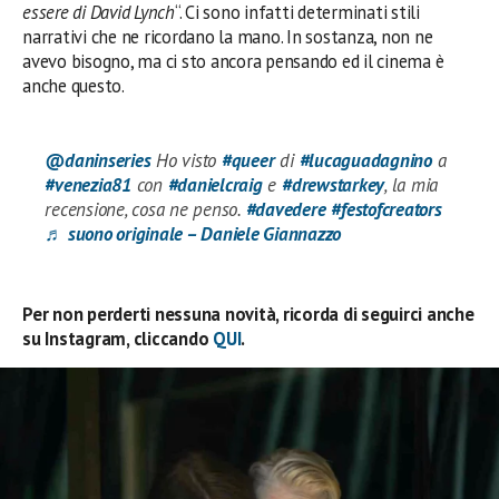
essere di David Lynch
“. Ci sono infatti determinati stili
narrativi che ne ricordano la mano. In sostanza, non ne
avevo bisogno, ma ci sto ancora pensando ed il cinema è
anche questo.
@daninseries
Ho visto
#queer
di
#lucaguadagnino
a
#venezia81
con
#danielcraig
e
#drewstarkey
, la mia
recensione, cosa ne penso.
#davedere
#festofcreators
♬ suono originale – Daniele Giannazzo
Per non perderti nessuna novità, ricorda di seguirci anche
su Instagram, cliccando
QUI
.