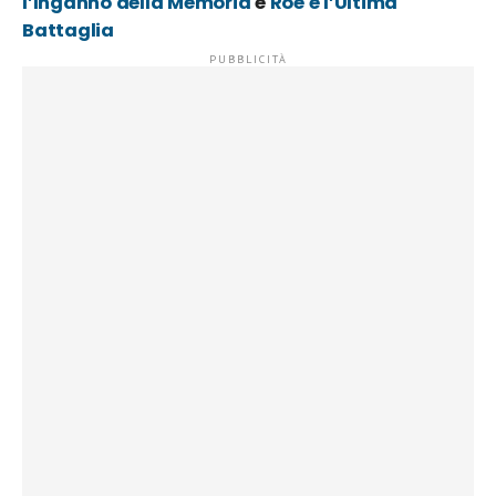
l’Inganno della Memoria
e
Roe e l’Ultima
Battaglia