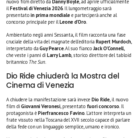
nuovo film diretto da
Danny Boyle
, ad aprire ufficialmente
il
Festival di Venezia 2026
. Il lungometraggio sarà
presentato
in prima mondiale
e parteciperà anche al
concorso principale per il
Leone d’Oro
.
Ambientato negli anni Sessanta, il film racconta una fase
cruciale della vita del magnate dell’editoria
Rupert Murdoch
,
interpretato da
Guy Pearce
. Al suo fianco
Jack O’Connell
,
che veste i panni di
Larry Lamb
, storico direttore del tabloid
britannico
The Sun
.
Dio Ride chiuderà la Mostra del
Cinema di Venezia
A chiudere la manifestazione sarà invece
Dio Ride
, il nuovo
film di
Giovanni Veronesi
, presentato
fuori concorso
. Il
protagonista è
Pierfrancesco Favino
. L’attore interpreta un
frate vissuto nella Toscana del XVII secolo capace di parlare
della fede con un linguaggio semplice, umano e ironico.