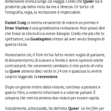
dimensione onirica lungo cui viaggia. Credo che
Queer
sia il
prodotto più bello visto da me a Venezia. C’è tutto: c’è
fotografia, regia, la recitazione è impeccabile.
Daniel Craig
si merita veramente di vincere un premio e
Drew Starkey
è una grandissima rivelazione. Non posso dire
che fosse la storia di cui avevo bisogno. Credo che più che lo
spettatore, sia
Guadagnino
stesso ad aver avuto bisogno di
questa storia.
Nonostante ciò, il film mi ha fatto venire voglia di parlarne,
di documentarmi, di scavare a fondo e avere opinioni anche
contrastanti. Ho veramente cambiato il mio punto di vista
su
Queer
almeno dieci volte in 24 ore e qualcosa lo avrete
carpito leggendo la
recensione
.
Dopo un giorno intero dalla visione, continuo a pensare a
questo film, a volermi informare e a volerne parlare. È
un’opera che merita almeno due visioni per essere capita.
Inizialmente, scherzando, ho definito
Queer
“
un bel film per