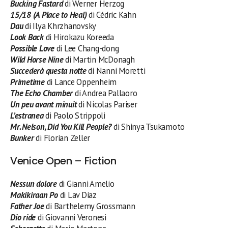
Bucking Fastard
di Werner Herzog
15/18 (A Place to Heal)
di Cédric Kahn
Dau
di Ilya Khrzhanovsky
Look Back
di Hirokazu Koreeda
Possible Love
di Lee Chang-dong
Wild Horse Nine
di Martin McDonagh
Succederà questa notte
di Nanni Moretti
Primetime
di Lance Oppenheim
The Echo Chamber
di Andrea Pallaoro
Un peu avant minuit
di Nicolas Pariser
L’estranea
di Paolo Strippoli
Mr. Nelson, Did You Kill People?
di Shinya Tsukamoto
Bunker
di Florian Zeller
Venice Open – Fiction
Nessun dolore
di Gianni Amelio
Makikiraan Po
di Lav Diaz
Father Joe
di Barthelemy Grossmann
Dio ride
di Giovanni Veronesi