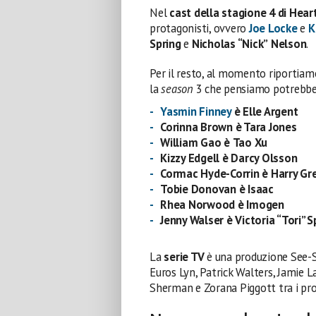
Nel
cast della stagione 4 di Hear
protagonisti, ovvero
Joe Locke
e
K
Spring
e
Nicholas “Nick”
Nelson
.
Per il resto, al momento riportiamo
la
season
3 che pensiamo potrebber
Yasmin Finney
è Elle Argent
Corinna Brown è Tara Jones
William Gao
è
Tao Xu
Kizzy Edgell
è Darcy Olsson
Cormac Hyde-Corrin
è Harry Gr
Tobie Donovan
è Isaac
Rhea Norwood
è Imogen
Jenny Walser è Victoria “Tori” S
La
serie TV
è una produzione See-
Euros Lyn, Patrick Walters, Jamie 
Sherman e Zorana Piggott tra i prod