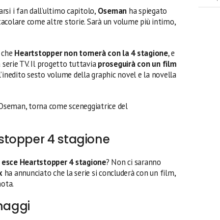
si i fan dall’ultimo capitolo,
Oseman
ha spiegato
acolare come altre storie. Sarà un volume più intimo,
che
Heartstopper non tornerà con la 4 stagione
, e
 serie TV. Il progetto tuttavia
proseguirà con un film
l’inedito sesto volume della graphic novel e la novella
e Oseman, torna come sceneggiatrice del
stopper 4 stagione
esce Heartstopper 4 stagione
? Non ci saranno
x
ha annunciato che la serie si concluderà con un film,
nota.
onaggi