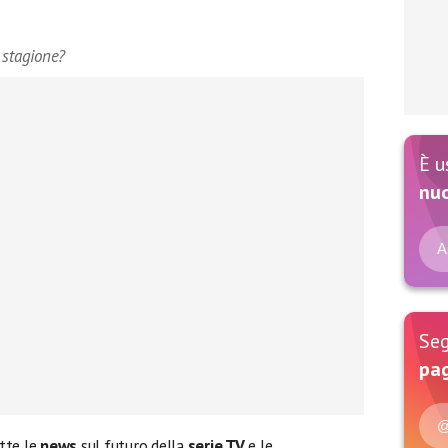
 stagione?
È u
nu
A
Seg
pag
@
utte le
news
sul futuro della
serie TV
e le