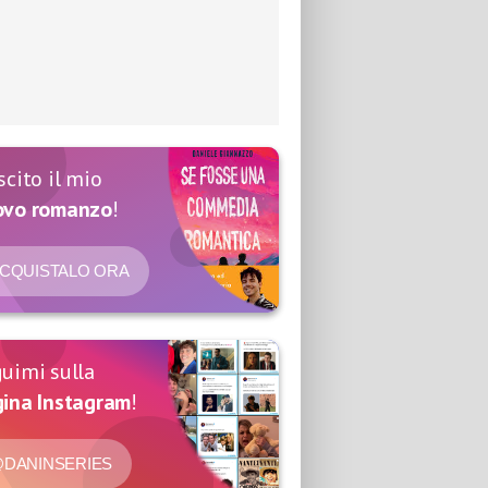
scito il mio
ovo romanzo
!
CQUISTALO ORA
uimi sulla
ina Instagram
!
DANINSERIES