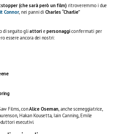
tstopper (che sarà però un film)
ritroveremmo i due
it Connor
, nei panni di
Charles “Charlie”
 di seguito gli
attori
e
personaggi
confermati per
o essere ancora dei nostri:
eene
pring
Saw Films, con
Alice Oseman
, anche sceneggiatrice,
Laurenson, Hakan Kousetta, Iain Canning, Emile
uttori esecutivi.