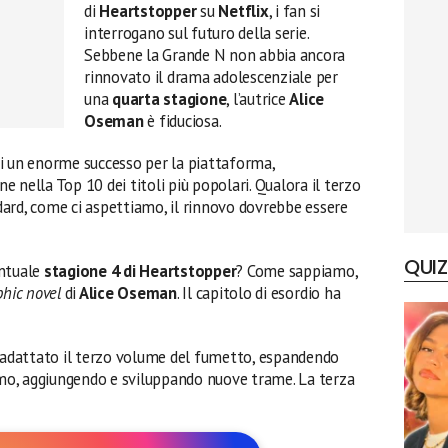
di
Heartstopper
su
Netflix
, i fan si
interrogano sul futuro della serie.
Sebbene la Grande N non abbia ancora
rinnovato il drama adolescenziale per
una
quarta stagione
, l’autrice
Alice
Oseman
è fiduciosa.
ati un enorme successo per la piattaforma,
 nella Top 10 dei titoli più popolari. Qualora il terzo
ard, come ci aspettiamo, il rinnovo dovrebbe essere
QUIZ
entuale
stagione 4 di Heartstopper
? Come sappiamo,
phic novel
di
Alice Oseman
. Il capitolo di esordio ha
a adattato il terzo volume del fumetto, espandendo
ermo, aggiungendo e sviluppando nuove trame. La terza