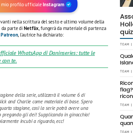
 mio profilo ufficiale
Instagram
Ass
avanti nella scrittura del sesto e ultimo volume della
Holl
o da parte di
Netflix
, fungerà da materiale di partenza
quiz
 Patreon
, l’autrice ha dichiarato:
TEAM |
 ufficiale WhatsApp di Daninseries: tutte le
Qual
 con te.
Islan
TEAM |
Rico
flag?
agione della serie, utilizzerà il volume 6 di
ricon
Nick and Charlie come materiale di base. Spero
TEAM |
uarta stagione, così la serie potrà avere una
 pregando gli dei! Supplicando in ginocchio!
Quant
larmente incubi a riguardo, ecc!
quan
TEAM |