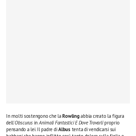
In molti sostengono che la
Rowling
abbia creato la figura
dell’
Obscurus
in
Animali Fantastici E Dove Trovarli
proprio
pensando a lei. Il padre di
Albus
tenta di vendicarsi sui
babbani che hanno inflitto così tanto dolore sulla figlia e