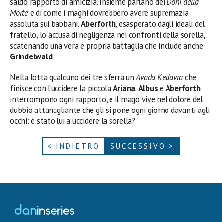
saldo rapporto di amicizia. Insieme parlano dei
Doni della
Morte
e di come i maghi dovrebbero avere supremazia
assoluta sui babbani.
Aberforth
, esasperato dagli ideali del
fratello, lo accusa di negligenza nei confronti della sorella,
scatenando una vera e propria battaglia che include anche
Grindelwald
.
Nella lotta qualcuno dei tre sferra un
Avada Kedavra
che
finisce con l’uccidere la piccola
Ariana
.
Albus
e
Aberforth
interrompono ogni rapporto, e il mago vive nel dolore del
dubbio attanagliante che gli si pone ogni giorno davanti agli
occhi: è stato lui a uccidere la sorella?
< INDIETRO
SUCCESSIVO >