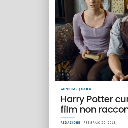
GENERAL
|
NERD
Harry Potter cur
film non racco
REDAZIONE
| FEBBRAIO 20, 2018