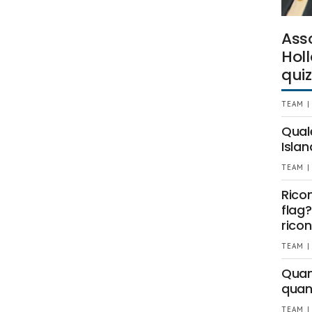
Ass
Holl
quiz
TEAM |
Qual
Islan
TEAM |
Rico
flag?
ricon
TEAM |
Quant
quan
TEAM |