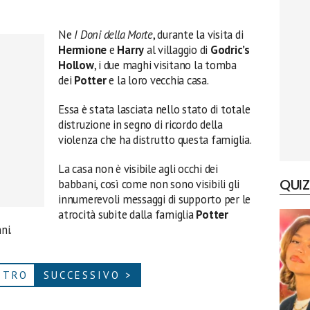
Ne
I Doni della Morte
, durante la visita di
Hermione
e
Harry
al villaggio di
Godric’s
Hollow
, i due maghi visitano la tomba
dei
Potter
e la loro vecchia casa.
Essa è stata lasciata nello stato di totale
distruzione in segno di ricordo della
violenza che ha distrutto questa famiglia.
La casa non è visibile agli occhi dei
QUIZ
babbani, così come non sono visibili gli
innumerevoli messaggi di supporto per le
atrocità subite dalla famiglia
Potter
ni.
ETRO
SUCCESSIVO >