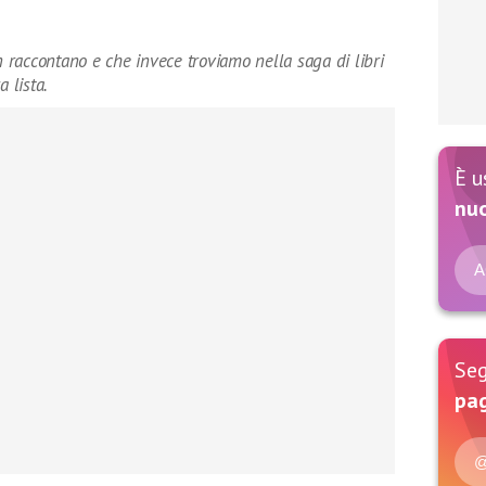
n raccontano e che invece troviamo nella saga di libri
 lista.
È u
nu
A
Seg
pag
@