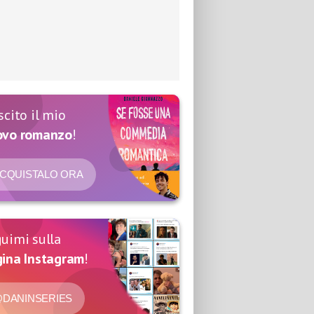
scito il mio
ovo romanzo
!
CQUISTALO ORA
uimi sulla
ina Instagram
!
DANINSERIES