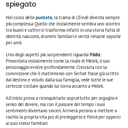
spiegato
Nel corso delle
puntate
, la trama di
L’Erede
diventa sempre
più complessa. Quello che inizialmente sembra uno scontro
tra buoni e cattivi si trasforma infatti in una storia fatta di
identità nascoste, drammi familiari e verità rimaste sepolte
per anni.
Uno degli aspetti più sorprendenti riguarda
Yildiz
.
Presentata inizialmente come la rivale di Melek, il suo
personaggio evolve profondamente. Cresciuta con la
convinzione che il matrimonio con Serhat fosse già scritto
dal destino e voluto dalla sua famiglia, vede tutte le sue
certezze crollare quando lui torna accanto a Melek.
All’inizio prova a riconquistarlo soprattutto per orgoglio e
senso del dovere, ma con il passare del tempo i suoi
sentimenti diventano sinceri. Arriverà persino a mettere a
rischio la propria vita pur di proteggerlo e finirà per opporsi
ai suoi stessi familiari.