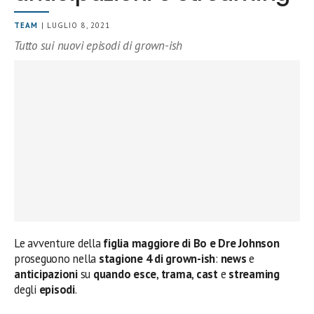
TEAM
| LUGLIO 8, 2021
Tutto sui nuovi episodi di grown-ish
Le avventure della
figlia maggiore di
Bo e Dre Johnson
proseguono nella
stagione 4 di grown-ish
:
news
e
anticipazioni
su
quando esce
,
trama
,
cast
e
streaming
degli
episodi
.