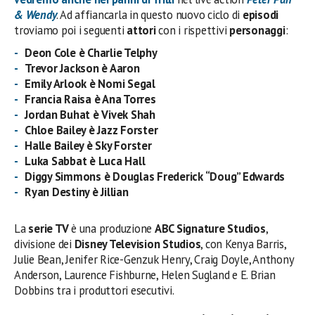
& Wendy
. Ad affiancarla in questo nuovo ciclo di
episodi
troviamo poi i seguenti
attori
con i rispettivi
personaggi
:
Deon Cole è Charlie Telphy
Trevor Jackson è Aaron
Emily Arlook è Nomi Segal
Francia Raisa è Ana Torres
Jordan Buhat è Vivek Shah
Chloe Bailey è Jazz Forster
Halle Bailey è Sky Forster
Luka Sabbat è Luca Hall
Diggy Simmons è Douglas Frederick “Doug” Edwards
Ryan Destiny è Jillian
La
serie TV
è una produzione
ABC Signature Studios
,
divisione dei
Disney Television Studios
, con Kenya Barris,
Julie Bean, Jenifer Rice-Genzuk Henry, Craig Doyle, Anthony
Anderson, Laurence Fishburne, Helen Sugland e E. Brian
Dobbins tra i produttori esecutivi.