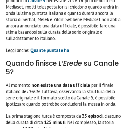
pubblico di
Canale 5
nell’estate 2026. Dopo il debutto su
Mediaset, molti telespettatori si chiedono quando andrà in
onda l’ultima puntata italiana e quanto durerà ancora la
storia di Serhat, Melek e Yildiz. Sebbene Mediaset non abbia
ancora annunciato una data ufficiale, è possibile fare una
stima basandosi sulla durata della serie originale e
sull’adattamento italiano.
Leggi anche:
Quante puntate ha
Quando finisce
L’Erede
su Canale
5?
Al momento
non esiste una data ufficiale
per il finale
italiano de
L’Erede
. Tuttavia, osservando la struttura della
serie originale e il formato scelto da Canale 5, è possibile
ipotizzare quando potrebbe concludersi la messa in onda.
La prima stagione turca è composta da
35 episodi
, ciascuno
della durata di circa
125 minuti
. Nel complesso, la storia