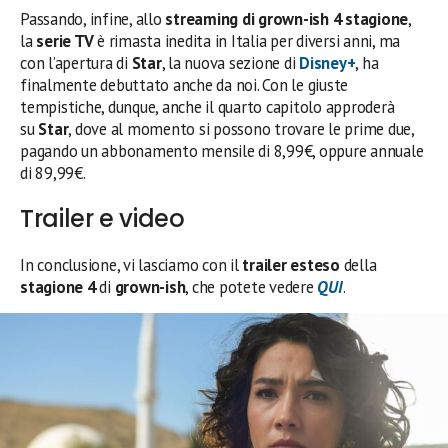
Passando, infine, allo
streaming di grown-ish 4 stagione
,
la
serie TV
è rimasta inedita in Italia per diversi anni, ma
con l’apertura di
Star
, la nuova sezione di
Disney+
, ha
finalmente debuttato anche da noi. Con le giuste
tempistiche, dunque, anche il quarto capitolo approderà
su
Star
, dove al momento si possono trovare le prime due,
pagando un abbonamento mensile di 8,99€, oppure annuale
di 89,99€.
Trailer e video
In conclusione, vi lasciamo con il
trailer esteso
della
stagione 4
di
grown-ish
, che potete vedere
QUI
.