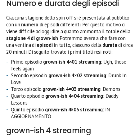
Numero e durata degli episodi
Ciascuna stagione dello spin off si è presentata al pubblico
con un
numero
di episodi differenti. Per questo motivo ci
viene difficile ad oggi dire a quanto ammonta il totale della
stagione 4 di grown-ish
. Potremmo avere a che fare con
una ventina di
episodi
in tutto, ciascuno della
durata
di circa
20 minuti. Di seguito trovate i primi titoli resi noti:
Primo episodio
grown-ish 4×01 streaming
: Ugh, those
feels again
Secondo episodio
grown-ish 4×02 streaming
: Drunk In
Love
Terzo episodio
grown-ish 4×03 streaming
: Demons
Quarto episodio
grown-ish 4×04 streaming
: Daddy
Lessons
Quinto episodio
grown-ish 4×05 streaming
: IN
AGGIORNAMENTO
grown-ish 4 streaming