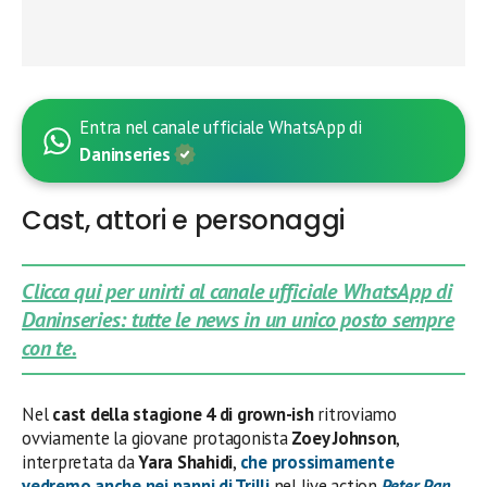
Entra nel canale ufficiale WhatsApp di
Daninseries
Cast, attori e personaggi
Clicca qui per unirti al canale ufficiale WhatsApp di
Daninseries: tutte le news in un unico posto sempre
con te.
Nel
cast della stagione 4 di grown-ish
ritroviamo
ovviamente la giovane protagonista
Zoey Johnson
,
interpretata da
Yara Shahidi
,
che prossimamente
vedremo anche nei panni di Trilli
nel live action
Peter Pan