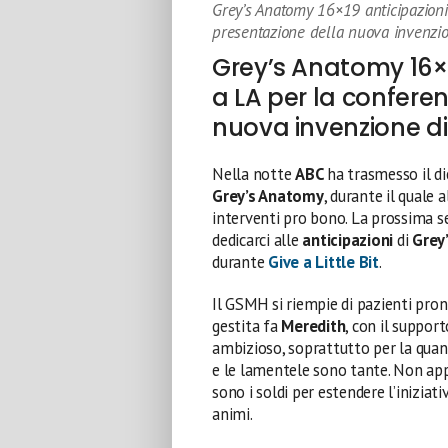
Grey’s Anatomy 16×19 anticipazioni 
presentazione della nuova invenzio
Grey’s Anatomy 16×1
a LA per la confere
nuova invenzione d
Nella notte
ABC
ha trasmesso il di
Grey’s Anatomy
, durante il quale 
interventi pro bono. La prossima s
dedicarci alle
anticipazioni
di
Grey
durante
Give a Little Bit
.
Il GSMH si riempie di pazienti pront
gestita fa
Meredith
, con il suppor
ambizioso, soprattutto per la quant
e le lamentele sono tante. Non ap
sono i soldi per estendere l’iniziati
animi.