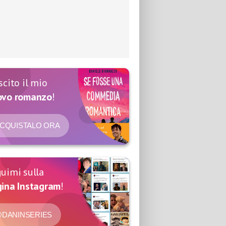
scito il mio
ovo romanzo
!
CQUISTALO ORA
uimi sulla
ina Instagram
!
DANINSERIES