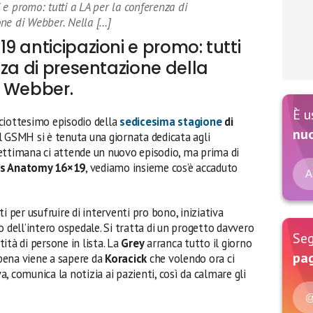
e promo: tutti a LA per la conferenza di
ne di Webber. Nella […]
9 anticipazioni e promo: tutti
nza di presentazione della
i Webber.
È u
ciottesimo episodio della
sedicesima stagione
di
nu
al GSMH si è tenuta una giornata dedicata agli
ettimana ci attende un nuovo episodio, ma prima di
’s Anatomy 16×19
, vediamo insieme cos’è accaduto
A
i per usufruire di interventi pro bono, iniziativa
to dell’intero ospedale. Si tratta di un progetto davvero
Seg
ità di persone in lista. La
Grey
arranca tutto il giorno
pag
pena viene a sapere da
Koracick
che volendo ora ci
va, comunica la notizia ai pazienti, così da calmare gli
@