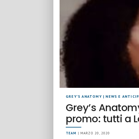
GREY'S ANATOMY
|
NEWS E ANTICI
Grey’s Anatomy
promo: tutti a 
TEAM
| MARZO 20, 2020