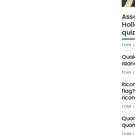
Ass
Holl
quiz
TEAM |
Qual
Islan
TEAM |
Rico
flag?
ricon
TEAM |
Quant
quan
TEAM |