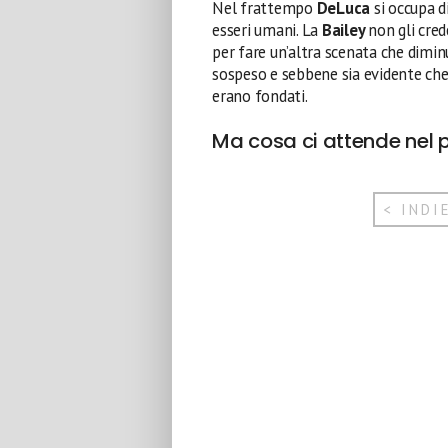
Nel frattempo
DeLuca
si occupa d
esseri umani. La
Bailey
non gli cred
per fare un’altra scenata che diminu
sospeso e sebbene sia evidente che 
erano fondati.
Ma cosa ci attende nel 
< INDI