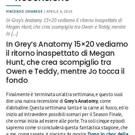
VINCENZO CHIANESE
| APRILE 6, 2019
In Grey’s Anatomy 15×20 vediamo il ritorno inaspettato di
Megan Hunt, che crea scompiglio tra Owen e Teddy, mentre
Jo […]
In Grey’s Anatomy 15×20 vediamo
il ritorno inaspettato di Megan
Hunt, che crea scompiglio tra
Owen e Teddy, mentre Jo tocca il
fondo
Finalmente è terminata un’altra settimana, e questo vuol
dire una nuova recensione di
Grey’s Anatomy
, come
d’abitudine. Questa settimana tanta è la carne al fuoco, ed io
inizio ad intravedere possibili scenari per il Season Finale,
che ormai inizia ad essere alle porte. Tra soli cinque episodi
sapremo come si concluderà questa fantastica stagione, che
a me, come sapete, è piaciuta da morire.
Dopo lo choc della