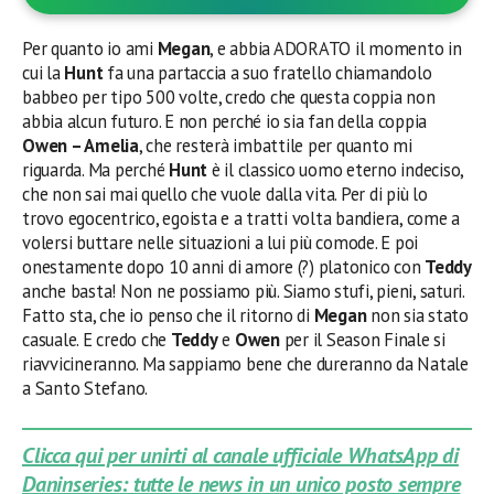
Per quanto io ami
Megan
, e abbia ADORATO il momento in
cui la
Hunt
fa una partaccia a suo fratello chiamandolo
babbeo per tipo 500 volte, credo che questa coppia non
abbia alcun futuro. E non perché io sia fan della coppia
Owen – Amelia
, che resterà imbattile per quanto mi
riguarda. Ma perché
Hunt
è il classico uomo eterno indeciso,
che non sai mai quello che vuole dalla vita. Per di più lo
trovo egocentrico, egoista e a tratti volta bandiera, come a
volersi buttare nelle situazioni a lui più comode. E poi
onestamente dopo 10 anni di amore (?) platonico con
Teddy
anche basta! Non ne possiamo più. Siamo stufi, pieni, saturi.
Fatto sta, che io penso che il ritorno di
Megan
non sia stato
casuale. E credo che
Teddy
e
Owen
per il Season Finale si
riavvicineranno. Ma sappiamo bene che dureranno da Natale
a Santo Stefano.
Clicca qui per unirti al canale ufficiale WhatsApp di
Daninseries: tutte le news in un unico posto sempre