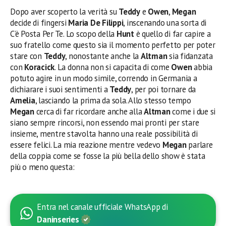
Dopo aver scoperto la verità su
Teddy
e
Owen
,
Megan
decide di fingersi
Maria De Filippi
, inscenando una sorta di
C’è Posta Per Te. Lo scopo della
Hunt
è quello di far capire a
suo fratello come questo sia il momento perfetto per poter
stare con
Teddy
, nonostante anche la
Altman
sia fidanzata
con
Koracick
. La donna non si capacita di come
Owen
abbia
potuto agire in un modo simile, correndo in Germania a
dichiarare i suoi sentimenti a
Teddy
, per poi tornare da
Amelia
, lasciando la prima da sola. Allo stesso tempo
Megan
cerca di far ricordare anche alla
Altman
come i due si
siano sempre rincorsi, non essendo mai pronti per stare
insieme, mentre stavolta hanno una reale possibilità di
essere felici. La mia reazione mentre vedevo
Megan
parlare
della coppia come se fosse la più bella dello show è stata
più o meno questa:
Entra nel canale ufficiale WhatsApp di
Daninseries