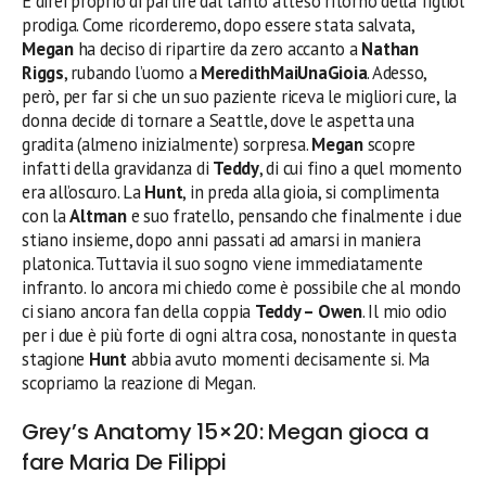
E direi proprio di partire dal tanto atteso ritorno della figliol
prodiga. Come ricorderemo, dopo essere stata salvata,
Megan
ha deciso di ripartire da zero accanto a
Nathan
Riggs
, rubando l’uomo a
MeredithMaiUnaGioia
. Adesso,
però, per far si che un suo paziente riceva le migliori cure, la
donna decide di tornare a Seattle, dove le aspetta una
gradita (almeno inizialmente) sorpresa.
Megan
scopre
infatti della gravidanza di
Teddy
, di cui fino a quel momento
era all’oscuro. La
Hunt
, in preda alla gioia, si complimenta
con la
Altman
e suo fratello, pensando che finalmente i due
stiano insieme, dopo anni passati ad amarsi in maniera
platonica. Tuttavia il suo sogno viene immediatamente
infranto. Io ancora mi chiedo come è possibile che al mondo
ci siano ancora fan della coppia
Teddy – Owen
. Il mio odio
per i due è più forte di ogni altra cosa, nonostante in questa
stagione
Hunt
abbia avuto momenti decisamente si. Ma
scopriamo la reazione di Megan.
Grey’s Anatomy 15×20: Megan gioca a
fare Maria De Filippi