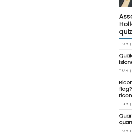
Ass
Holl
quiz
TEAM |
Qual
Islan
TEAM |
Rico
flag?
ricon
TEAM |
Quant
quan
TEAM |