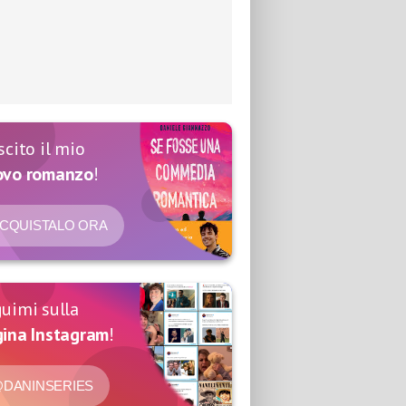
scito il mio
ovo romanzo
!
CQUISTALO ORA
uimi sulla
ina Instagram
!
DANINSERIES