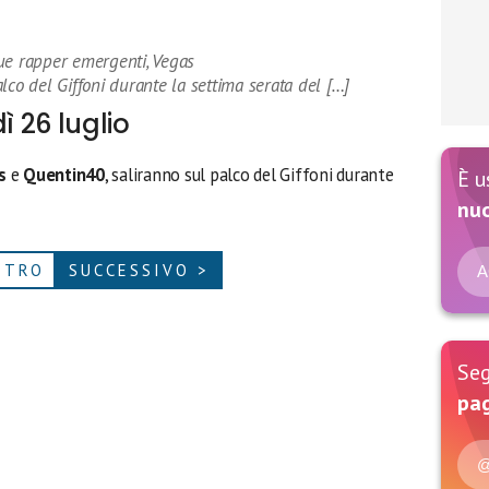
ue rapper emergenti, Vegas
lco del Giffoni durante la settima serata del […]
ì 26 luglio
s
e
Quentin40
, saliranno sul palco del Giffoni durante
È u
nu
ETRO
SUCCESSIVO >
A
Seg
pag
@