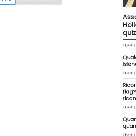
Ass
Holl
quiz
TEAM |
Qual
Islan
TEAM |
Rico
flag?
ricon
TEAM |
Quant
quan
TEAM |