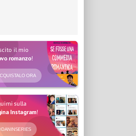
scito il mio
ovo romanzo
!
CQUISTALO ORA
uimi sulla
ina Instagram
!
DANINSERIES