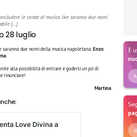
concludere le serate di musica live saranno due nomi
abile […]
o 28 luglio
ive saranno due nomi della musica napoletana:
Enzo
È u
mma
.
nu
nite alla possibilità di entrare e godersi un po’ di
e rinunciare!
A
Martina
anche:
Seg
pag
@