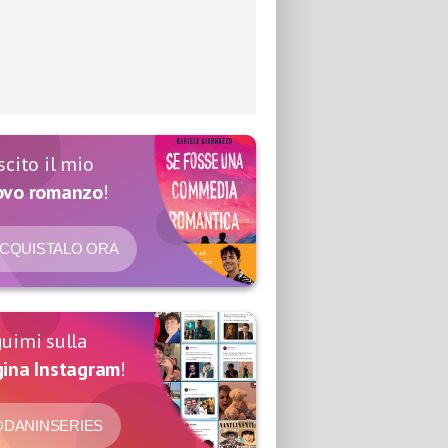
scito il mio
ovo romanzo
!
CQUISTALO ORA
uimi sulla
ina Instagram
!
DANINSERIES