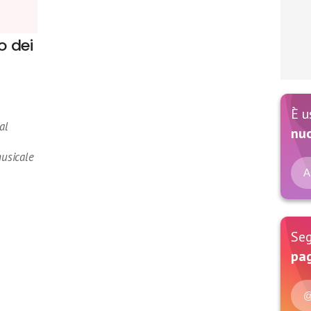
o dei
È u
al
nu
usicale
A
Seg
pag
@