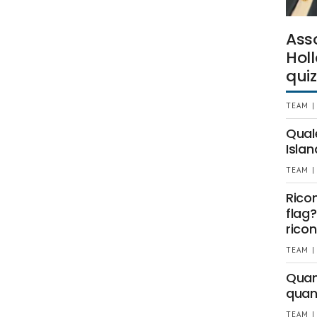
Ass
Holl
quiz
TEAM |
Qual
Islan
TEAM |
Rico
flag?
ricon
TEAM |
Quant
quan
TEAM |