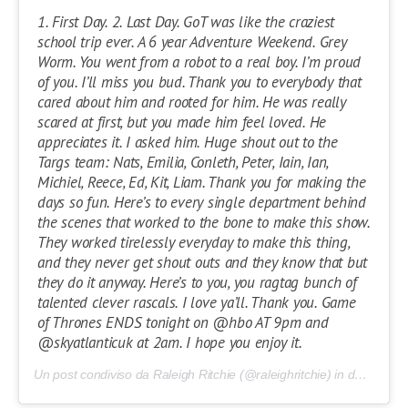
1. First Day. 2. Last Day. GoT was like the craziest
school trip ever. A 6 year Adventure Weekend. Grey
Worm. You went from a robot to a real boy. I’m proud
of you. I’ll miss you bud. Thank you to everybody that
cared about him and rooted for him. He was really
scared at first, but you made him feel loved. He
appreciates it. I asked him. Huge shout out to the
Targs team: Nats, Emilia, Conleth, Peter, Iain, Ian,
Michiel, Reece, Ed, Kit, Liam. Thank you for making the
days so fun. Here’s to every single department behind
the scenes that worked to the bone to make this show.
They worked tirelessly everyday to make this thing,
and they never get shout outs and they know that but
they do it anyway. Here’s to you, you ragtag bunch of
talented clever rascals. I love ya’ll. Thank you. Game
of Thrones ENDS tonight on @hbo AT 9pm and
@skyatlanticuk at 2am. I hope you enjoy it.
Un post condiviso da Raleigh Ritchie (@raleighritchie) in data:
19 M