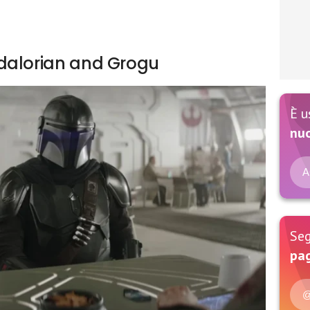
dalorian and Grogu
È u
nu
A
Seg
pag
@