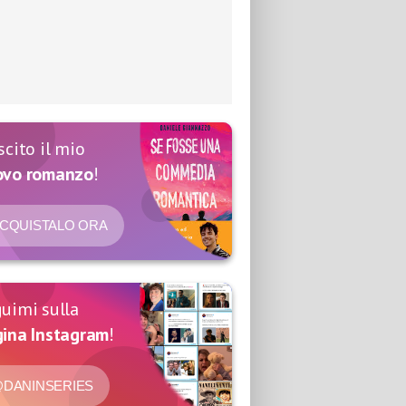
scito il mio
ovo romanzo
!
CQUISTALO ORA
uimi sulla
ina Instagram
!
DANINSERIES