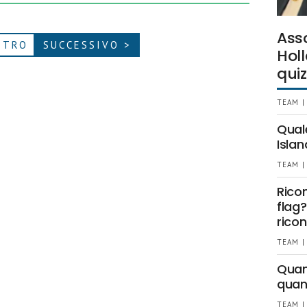
Ass
ETRO
SUCCESSIVO >
Holl
quiz
TEAM |
Qual
Islan
TEAM |
Rico
flag?
ricon
TEAM |
Quant
quan
TEAM |