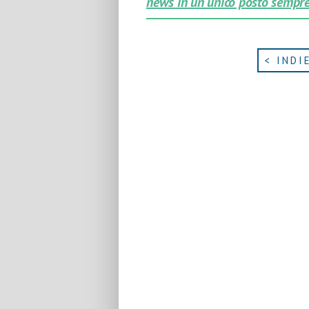
news in un unico posto sempre
< INDI