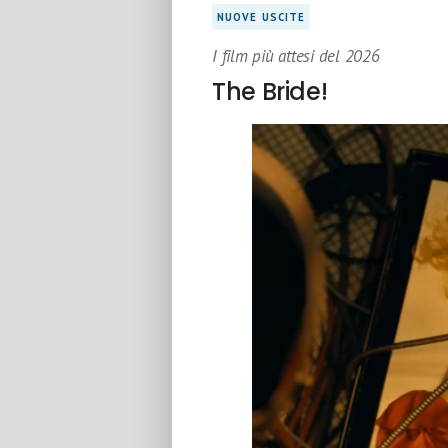
NUOVE USCITE
I film più attesi del 2026
The Bride!