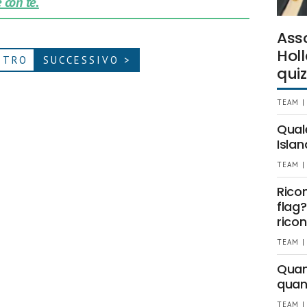
 con te.
Ass
Holl
ETRO
SUCCESSIVO >
quiz
TEAM |
Qual
Islan
TEAM |
Rico
flag?
ricon
TEAM |
Quant
quan
TEAM |