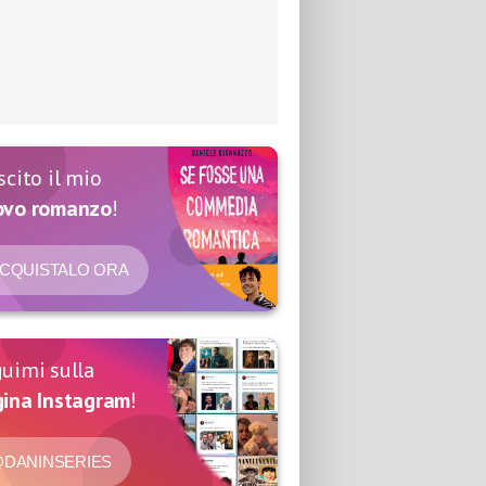
scito il mio
ovo romanzo
!
CQUISTALO ORA
uimi sulla
ina Instagram
!
DANINSERIES