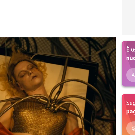
È u
nu
A
Seg
pag
@