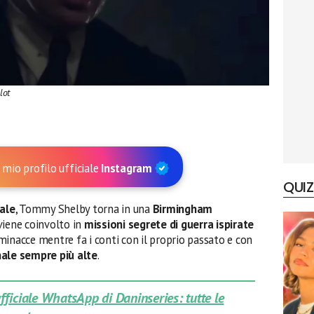
lot
 mio profilo ufficiale
Instagram
QUIZ
ale
, Tommy Shelby torna in una
Birmingham
viene coinvolto in
missioni segrete di guerra ispirate
inacce mentre fa i conti con il proprio passato e con
nale sempre più alte
.
 ufficiale WhatsApp di Daninseries: tutte le