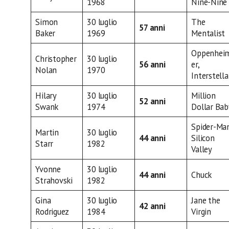
1968
Nine-Nine
Simon
30 luglio
The
57 anni
Baker
1969
Mentalist
Oppenhei
Christopher
30 luglio
56 anni
er,
Nolan
1970
Interstella
Hilary
30 luglio
Million
52 anni
Swank
1974
Dollar Bab
Spider-Ma
Martin
30 luglio
44 anni
Silicon
Starr
1982
Valley
Yvonne
30 luglio
44 anni
Chuck
Strahovski
1982
Gina
30 luglio
Jane the
42 anni
Rodriguez
1984
Virgin