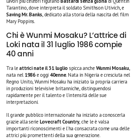
lavori più celebri figurano
Bastardi senza gloria
di Quentin
Tarantino, dove interpreta il soldato Smithson Utivich, e
Saving Mr. Banks
, dedicato alla storia della nascita del film
Mary Poppins.
Chi è Wunmi Mosaku? L’attrice di
Loki nata il 31 luglio 1986 compie
40 anni
Tra le
attrici nate il 31 luglio
spicca anche
Wunmi Mosaku
,
nata nel
1986
e oggi
40enne
. Nata in Nigeria e cresciuta nel
Regno Unito, Wunmi Mosaku ha iniziato la propria carriera
in produzioni televisive britanniche, distinguendosi
rapidamente per il talento e l’intensità delle sue
interpretazioni.
Il grande pubblico internazionale ha iniziato a conoscerla
grazie alla serie
Lovecraft Country
, che le è valsa
importanti riconoscimenti e l’ha consacrata come una delle
attrici più promettenti della sua generazione.