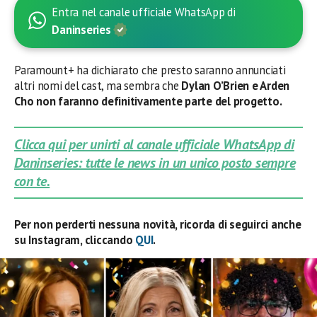
Entra nel canale ufficiale WhatsApp di
Daninseries
Paramount+ ha dichiarato che presto saranno annunciati
altri nomi del cast, ma sembra che
Dylan O’Brien e Arden
Cho non faranno definitivamente parte del progetto.
Clicca qui per unirti al canale ufficiale WhatsApp di
Daninseries: tutte le news in un unico posto sempre
con te.
Per non perderti nessuna novità, ricorda di seguirci anche
su Instagram, cliccando
QUI
.