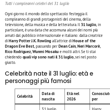
Tutti i compleanni celebri del 31 luglio
Ogni giorno il mondo dello spettacolo festeggia il
compleanno di grandi protagonisti del cinema, della
televisione, della musica e della letteratura. Il
31 luglio
, in
particolare, è una data che accomuna alcuni dei nomi più
amati dal pubblico internazionale e italiano: dalla creatrice
di
Harry Potter
J.K. Rowling
all’attrice di
House of the
Dragon
Eve Best
, passando per
Dean Cain
,
Neri Marcorè
,
Rico Rodriguez
,
Wunmi Mosaku
e molti altri. Se ti stai
chiedendo
quali vip sono nati il 31 luglio
, sei nel posto
giusto.
Celebrità nate il 31 luglio: età e
personaggi più famosi
Data di
Età nel
Conosciut
Celebrità
nascita
2026
per
31 luglio
Harry