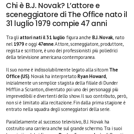
Chi è B.J. Novak? L’attore e
sceneggiatore di The Office nato il
31 luglio 1979 compie 47 anni
Tra gli
attori nati il 31 luglio
figura anche
B.J. Novak
, nato
nel
1979
e oggi
47enne
. Attore, sceneggiatore, produttore,
regista e scrittore, è uno dei professionisti più poliedrici
della televisione americana contemporanea.
Il suo nome è indissolubilmente legato alla sitcom
The
Office (US)
. Novak ha interpretato
Ryan Howard
,
inizialmente un semplice stagista della filiale di Dunder
Mifflin a Scranton, diventato poi uno dei personaggi più
imprevedibili e divertenti dello show. Il suo contributo, però,
non si è limitato alla recitazione. Fin dalla prima stagione è
entrato nella squadra degli sceneggiatori della serie.
Parallelamente al successo televisivo, B.J. Novak ha
costruito una carriera anche sul grande schermo. Tra i suoi