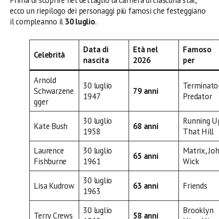
ecco un riepilogo dei personaggi più famosi che festeggiano
il compleanno il
30 luglio
.
Data di
Età nel
Famoso
Celebrità
nascita
2026
per
Arnold
30 luglio
Terminator
Schwarzene
79 anni
1947
Predator
gger
30 luglio
Running U
Kate Bush
68 anni
1958
That Hill
Laurence
30 luglio
Matrix, Jo
65 anni
Fishburne
1961
Wick
30 luglio
Lisa Kudrow
63 anni
Friends
1963
30 luglio
Brooklyn
Terry Crews
58 anni