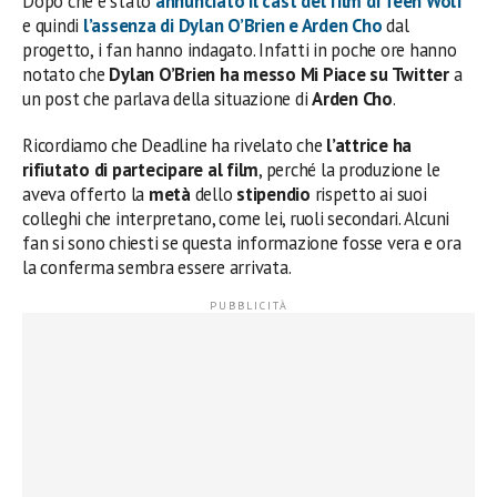
Dopo che è stato
annunciato il cast del film di Teen Wolf
e quindi
l’assenza di Dylan O’Brien e Arden Cho
dal
progetto, i fan hanno indagato. Infatti in poche ore hanno
notato che
Dylan O’Brien ha messo Mi Piace su Twitter
a
un post che parlava della situazione di
Arden Cho
.
Ricordiamo che Deadline ha rivelato che
l’attrice ha
rifiutato di partecipare al film
, perché la produzione le
aveva offerto la
metà
dello
stipendio
rispetto ai suoi
colleghi che interpretano, come lei, ruoli secondari. Alcuni
fan si sono chiesti se questa informazione fosse vera e ora
la conferma sembra essere arrivata.