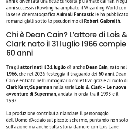
anni è diventata una delle curiosità più amate dai fan. Negli
anni successivi Rowling ha ampliato il Wizarding World con
la serie cinematografica
Animali Fantastici
e ha pubblicato
romanzi gialli sotto lo pseudonimo di
Robert Galbraith
.
Chi è Dean Cain? L’attore di Lois &
Clark nato il 31 luglio 1966 compie
60 anni
Tra gli
attori nati il 31 luglio
c’è anche
Dean Cain
, nato nel
1966
, che nel 2026 festeggia il traguardo dei
60 anni
. Dean
Cain è entrato nell’immaginario collettivo grazie al ruolo di
Clark Kent/Superman
nella serie
Lois & Clark – Le nuove
avventure di Superman
, andata in onda tra il 1993 e il
1997.
La produzione contribuì a rilanciare il personaggio
dell’Uomo d’Acciaio sul piccolo schermo, puntando non solo
sull’azione ma anche sulla storia d’amore con Lois Lane.