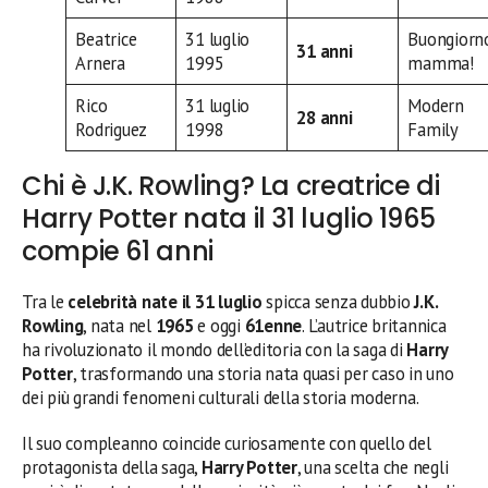
Beatrice
31 luglio
Buongiorn
31 anni
Arnera
1995
mamma!
Rico
31 luglio
Modern
28 anni
Rodriguez
1998
Family
Chi è J.K. Rowling? La creatrice di
Harry Potter nata il 31 luglio 1965
compie 61 anni
Tra le
celebrità nate il 31 luglio
spicca senza dubbio
J.K.
Rowling
, nata nel
1965
e oggi
61enne
. L’autrice britannica
ha rivoluzionato il mondo dell’editoria con la saga di
Harry
Potter
, trasformando una storia nata quasi per caso in uno
dei più grandi fenomeni culturali della storia moderna.
Il suo compleanno coincide curiosamente con quello del
protagonista della saga,
Harry Potter
, una scelta che negli