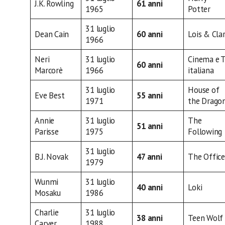
J.K. Rowling
61 anni
1965
Potter
31 luglio
Dean Cain
60 anni
Lois & Cla
1966
Neri
31 luglio
Cinema e 
60 anni
Marcorè
1966
italiana
31 luglio
House of
Eve Best
55 anni
1971
the Drago
Annie
31 luglio
The
51 anni
Parisse
1975
Following
31 luglio
B.J. Novak
47 anni
The Office
1979
Wunmi
31 luglio
40 anni
Loki
Mosaku
1986
Charlie
31 luglio
38 anni
Teen Wolf
Carver
1988