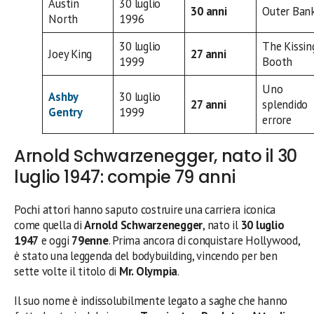
Austin
30 luglio
30 anni
Outer Ban
North
1996
30 luglio
The Kissin
Joey King
27 anni
1999
Booth
Uno
Ashby
30 luglio
27 anni
splendido
Gentry
1999
errore
Arnold Schwarzenegger, nato il 30
luglio 1947: compie 79 anni
Pochi attori hanno saputo costruire una carriera iconica
come quella di
Arnold Schwarzenegger
, nato il
30 luglio
1947
e oggi
79enne
. Prima ancora di conquistare Hollywood,
è stato una leggenda del bodybuilding, vincendo per ben
sette volte il titolo di
Mr. Olympia
.
Il suo nome è indissolubilmente legato a saghe che hanno