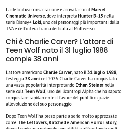
La definitiva consacrazione è arrivata con il
Marvel
Cinematic Universe
, dove interpreta
Hunter B-15
nella
serie Disney+
Loki
, uno dei personaggi più importanti della
TVA e dell’intera trama dedicata al Multiverso.
Chi è Charlie Carver? L’attore di
Teen Wolf nato il 31 luglio 1988
compie 38 anni
L’attore americano
Charlie Carver
, nato il
31 luglio 1988
,
festeggia
38 anni
nel 2026. Charlie Carver ha conquistato
una vasta popolarità interpretando
Ethan Steiner
nella
serie cult
Teen Wolf
, uno dei licantropi Alpha che ha saputo
conquistare rapidamente il favore del pubblico grazie
all’evoluzione del suo personaggio.
Dopo Teen Wolf ha preso parte a serie molto apprezzate
come
The Leftovers
,
Ratched
e
American Horror Story
,
dimostrando una notevole versatilità e affrontando ruoli