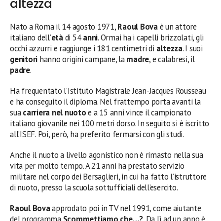
altezza
Nato a Roma il 14 agosto 1971,
Raoul Bova
è un attore
italiano dell’
età
di 54
anni
. Ormai ha i capelli brizzolati, gli
occhi azzurri e raggiunge i 181 centimetri di
altezza
. I suoi
genitori
hanno origini campane, la
madre
, e calabresi, il
padre
.
Ha frequentato l’Istituto Magistrale Jean-Jacques Rousseau
e ha conseguito il diploma. Nel frattempo porta avanti la
sua
carriera nel nuoto
e a 15 anni vince il campionato
italiano giovanile nei 100 metri dorso. In seguito si è iscritto
all’ISEF. Poi, però, ha preferito fermarsi con gli studi.
Anche il nuoto a livello agonistico non è rimasto nella sua
vita per molto tempo. A 21 anni ha prestato servizio
militare nel corpo dei Bersaglieri, in cui ha fatto l’istruttore
di nuoto, presso la scuola sottufficiali dell’esercito.
Raoul Bova
approdato poi in TV nel 1991, come aiutante
del programma
Scommettiamo che…?
. Da lì ad un anno è