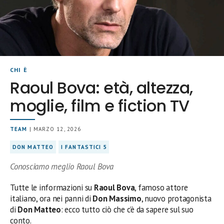
CHI È
Raoul Bova: età, altezza,
moglie, film e fiction TV
TEAM
| MARZO 12, 2026
DON MATTEO
I FANTASTICI 5
Conosciamo meglio Raoul Bova
Tutte le informazioni su
Raoul Bova
, famoso attore
italiano, ora nei panni di
Don Massimo
, nuovo protagonista
di
Don Matteo
: ecco tutto ciò che c’è da sapere sul suo
conto.