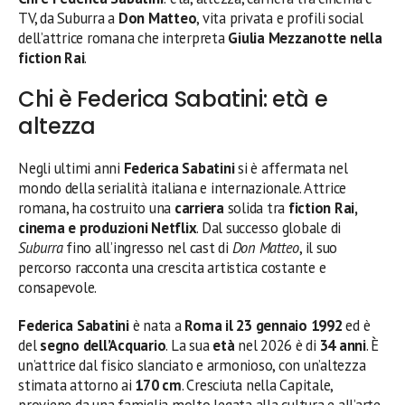
TV, da Suburra a
Don Matteo
, vita privata e profili social
dell’attrice romana che interpreta
Giulia Mezzanotte nella
fiction Rai
.
Chi è Federica Sabatini: età e
altezza
Negli ultimi anni
Federica Sabatini
si è affermata nel
mondo della serialità italiana e internazionale. Attrice
romana, ha costruito una
carriera
solida tra
fiction Rai,
cinema e produzioni Netflix
. Dal successo globale di
Suburra
fino all’ingresso nel cast di
Don Matteo
, il suo
percorso racconta una crescita artistica costante e
consapevole.
Federica Sabatini
è nata a
Roma il 23 gennaio 1992
ed è
del
segno dell’Acquario
. La sua
età
nel 2026 è di
34 anni
. È
un’attrice dal fisico slanciato e armonioso, con un’altezza
stimata attorno ai
170 cm
. Cresciuta nella Capitale,
proviene da una famiglia molto legata alla cultura e all’arte.