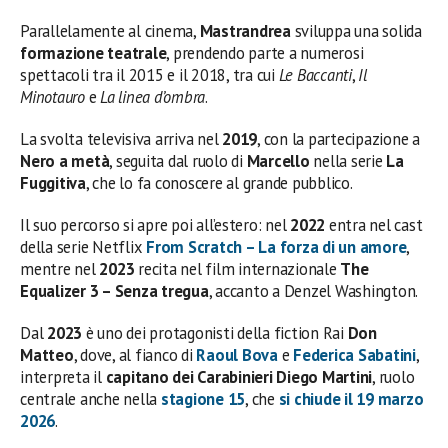
Parallelamente al cinema,
Mastrandrea
sviluppa una solida
formazione teatrale
, prendendo parte a numerosi
spettacoli tra il 2015 e il 2018, tra cui
Le Baccanti
,
Il
Minotauro
e
La linea d’ombra
.
La svolta televisiva arriva nel
2019
, con la partecipazione a
Nero a metà
, seguita dal ruolo di
Marcello
nella serie
La
Fuggitiva
, che lo fa conoscere al grande pubblico.
Il suo percorso si apre poi all’estero: nel
2022
entra nel cast
della serie Netflix
From Scratch – La forza di un amore
,
mentre nel
2023
recita nel film internazionale
The
Equalizer 3 – Senza tregua
, accanto a Denzel Washington.
Dal
2023
è uno dei protagonisti della fiction Rai
Don
Matteo
, dove, al fianco di
Raoul Bova
e
Federica Sabatini
,
interpreta il
capitano dei Carabinieri Diego Martini
, ruolo
centrale anche nella
stagione 15
, che
si chiude il 19 marzo
2026
.