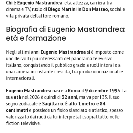
Chi è Eugenio Mastrandrea
: età, altezza, carriera tra
cinema e TV, ruolo di
Diego Martini in Don Matteo
, social e
vita privata dell’attore romano.
Biografia di Eugenio Mastrandrea:
età e formazione
Negli ultimi anni
Eugenio Mastrandrea
si è imposto come
uno dei volti più interessanti del panorama televisivo
italiano, conquistando il pubblico grazie a ruoli intensi e a
una carriera in costante crescita, tra produzioni nazionali e
internazionali.
Eugenio Mastrandrea
nasce a
Roma il 9 dicembre 1993
. La
sua
età
nel 2026 è quindi di
32 anni
, ma va per i 33. Il suo
segno zodiacale è
Sagittario
. È alto
1 metro e 84
centimetri
e possiede un fisico slanciato e atletico, spesso
valorizzato dai ruoli da lui interpretati, soprattutto nelle
fiction televisive.