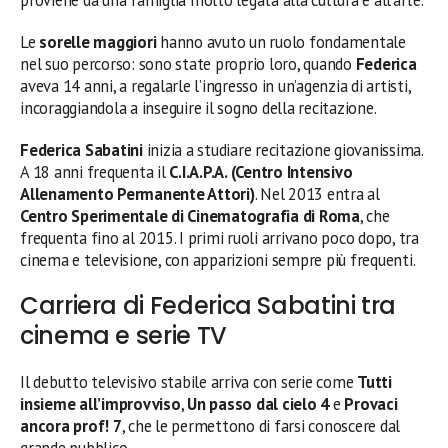
Le
sorelle maggiori
hanno avuto un ruolo fondamentale
nel suo percorso: sono state proprio loro, quando
Federica
aveva 14 anni, a regalarle l’ingresso in un’agenzia di artisti,
incoraggiandola a inseguire il sogno della recitazione.
Federica Sabatini
inizia a studiare recitazione giovanissima.
A 18 anni frequenta il
C.I.A.P.A. (Centro Intensivo
Allenamento Permanente Attori)
. Nel 2013 entra al
Centro Sperimentale di Cinematografia di Roma
, che
frequenta fino al 2015. I primi ruoli arrivano poco dopo, tra
cinema e televisione, con apparizioni sempre più frequenti.
Carriera di Federica Sabatini tra
cinema e serie TV
Il debutto televisivo stabile arriva con serie come
Tutti
insieme all’improvviso
,
Un passo dal cielo 4
e
Provaci
ancora prof! 7
, che le permettono di farsi conoscere dal
grande pubblico.