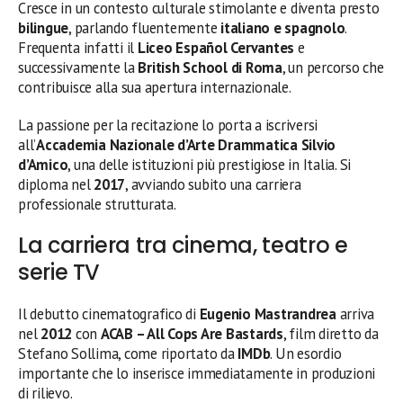
Cresce in un contesto culturale stimolante e diventa presto
bilingue
, parlando fluentemente
italiano e spagnolo
.
Frequenta infatti il
Liceo Español Cervantes
e
successivamente la
British School di Roma
, un percorso che
contribuisce alla sua apertura internazionale.
La passione per la recitazione lo porta a iscriversi
all’
Accademia Nazionale d’Arte Drammatica Silvio
d’Amico
, una delle istituzioni più prestigiose in Italia. Si
diploma nel
2017
, avviando subito una carriera
professionale strutturata.
La carriera tra cinema, teatro e
serie TV
Il debutto cinematografico di
Eugenio Mastrandrea
arriva
nel
2012
con
ACAB – All Cops Are Bastards
, film diretto da
Stefano Sollima, come riportato da
IMDb
. Un esordio
importante che lo inserisce immediatamente in produzioni
di rilievo.