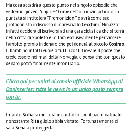
Ma cosa accadrà a questo punto nel singolo episodio che
vedremo giovedì 5 aprile? Come detto a inizio articolo, la
puntata si intitolerà “Premonizioni” e avrà come suo
protagonista indiscusso il maresciallo
Cecchini
. “Ninuzzo”
infatti deciderà di iscriversi ad una gara ciclistica che si terrà
nella città di Spoleto e lo farà esclusivamente per vincere
l’ambito premio in denaro che poi donerà al piccolo
Cosimo
.
Il bambino infatti vuole a tutti i costi trovare il padre che
crede essere nei mari della Norvegia, e pensa che con questo
denaro potrà finalmente incontrarlo.
Clicca qui per unirti al canale ufficiale WhatsApp di
Daninseries: tutte le news in un unico posto sempre
con te.
Intanto
Sofia
si metterà in contatto con il padre naturale,
nonostante
Rita
glielo abbia vietato. Fortunatamente ci
sarà
Seba
a proteggerla.