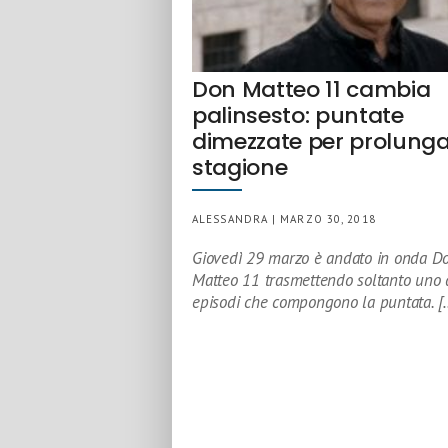
Don Matteo 11 cambia
palinsesto: puntate
dimezzate per prolunga
stagione
ALESSANDRA | MARZO 30, 2018
Giovedì 29 marzo è andato in onda D
Matteo 11 trasmettendo soltanto uno 
episodi che compongono la puntata. [