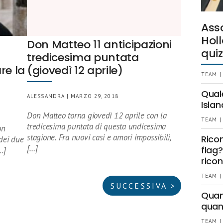
Ass
Holl
Don Matteo 11 anticipazioni
quiz
tredicesima puntata
re la
(giovedì 12 aprile)
TEAM |
Qual
ALESSANDRA | MARZO 29, 2018
Islan
Don Matteo torna giovedì 12 aprile con la
TEAM |
tredicesima puntata di questa undicesima
on
stagione. Fra nuovi casi e amori impossibili,
Rico
dei due
[…]
flag?
…]
ricon
TEAM |
SUCCESSIVA >
Quant
quan
TEAM |