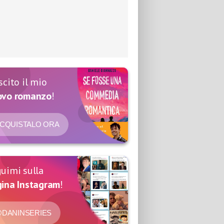
scito il mio
ovo romanzo
!
CQUISTALO ORA
uimi sulla
ina Instagram
!
DANINSERIES