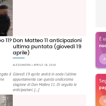
È u
o 11?
Don Matteo 11 anticipazioni
nu
ultima puntata (giovedì 19
aprile)
A
ALESSANDRA | APRILE 18, 2018
gato il
Giovedì 19 aprile andrà in onda l’ultimo
ome
appuntamento con questa undicesima
Seg
stagione di Don Matteo 11. Di seguito le
pag
anticipazioni. […]
@