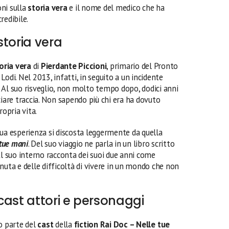
ni sulla
storia vera
e il nome del medico che ha
redibile.
storia vera
oria vera
di
Pierdante Piccioni
, primario del Pronto
odi. Nel 2013, infatti, in seguito a un incidente
 Al suo risveglio, non molto tempo dopo, dodici anni
ciare traccia. Non sapendo più chi era ha dovuto
ropria vita.
sua esperienza si discosta leggermente da quella
 tue mani
. Del suo viaggio ne parla in un libro scritto
 Al suo interno racconta dei suoi due anni come
nuta e delle difficoltà di vivere in un mondo che non
cast attori e personaggi
 parte del
cast
della
fiction Rai Doc – Nelle tue