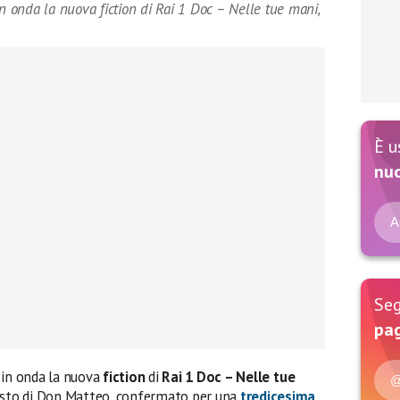
in onda la nuova fiction di Rai 1 Doc – Nelle tue mani,
È u
nu
A
Seg
pag
 in onda la nuova
fiction
di
Rai 1
Doc – Nelle tue
@
posto di Don Matteo, confermato per una
tredicesima