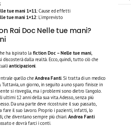
5
lle tue mani 1×11
: Cause ed effetti
lle tue mani 1×12
: L’imprevisto
tion Rai Doc Nelle tue mani?
ni
he ha ispirato la
fiction Doc – Nelle tue mani
,
 discosterà dalla realtà. Ecco, quindi, tutto ciò che
tuali
anticipazioni
.
entrale quello che
Andrea Fanti
. Si tratta di un medico
 Tuttavia, un giorno, in seguito a uno sparo finisce in
te si risveglia, ma i problemi sono dietro l’angolo.
 ultimi 12 anni della sua vita. Adesso, senza più
tesso. Da una parte deve ricostruire il suo passato,
fare il suo lavoro. Proprio i pazienti, infatti, lo
rdi, che diventano sempre più chiari.
Andrea Fanti
assato e dovrà farci i conti.