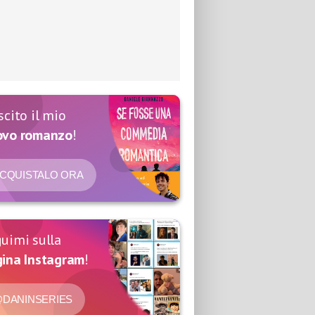
scito il mio
ovo romanzo
!
CQUISTALO ORA
uimi sulla
ina Instagram
!
DANINSERIES