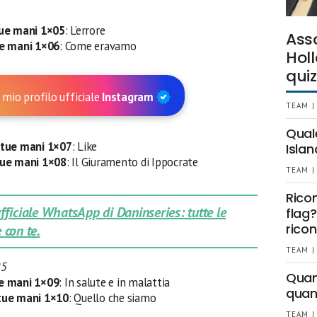
tue mani
1×05
: L’errore
Ass
ue mani
1×06
: Come eravamo
Holl
quiz
 mio profilo ufficiale
Instagram
TEAM |
Qual
 tue mani
1×07
: Like
Islan
tue mani
1×08
: Il Giuramento di Ippocrate
TEAM |
Rico
 ufficiale WhatsApp di Daninseries: tutte le
flag?
ricon
 con te.
TEAM |
25
Quant
e mani
1×09
: In salute e in malattia
quan
tue mani
1×10
: Quello che siamo
TEAM |