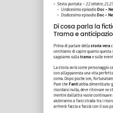
Sesta puntata
–
22 ottobre, 21.2
Undicesimo episodio
Doc – Ne
Dodicesimo episodio
Doc – Ne
Di cosa parla la fic
Trama e anticipazio
Prima di parlare della
storia vera
c
cerchiamo di capire quanto questa si
sappiamo sulla
trama
e sulle even
La storia avrà come personaggio c
con all’apparenza una vita perfetta.
coma. Dopo poche ore, fortunatamen
Pare che
Fanti
abbia dimenticato gli
ricordarsi nulla, deve ritrovare se s
mentre dall’altra vuole continuare a 
aiuteranno a farsi strada tra i rico
arriverà faccia a faccia con il suo p