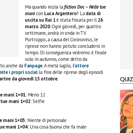
Ma quando inizia la
fiction Doc – Nelle tue
mani
con
Luca Argentero
? La
data di
uscita su Rai 1
è stata fissata per il
26
marzo 2020
. Ogni giovedì, per quattro
settimane, andrà in onda in TV.
Purtroppo, a causa del
Coronavirus
, le
riprese non hanno potuto concludersi in
tempo. Di conseguenza vedremo il finale
solo in autunno, come detto da
ato anche da
Fanpage
. A metà luglio,
l’attore
te i propri social
la fine delle riprese degli episodi
QUIZ
artire da giovedì 15 ottobre
.
ue mani 1×01
: Meno 12
 tue mani
1×02
: Selfie
ue mani
1×03
: Niente di personale
tue mani
1×04
: Una cosa buona che fa male