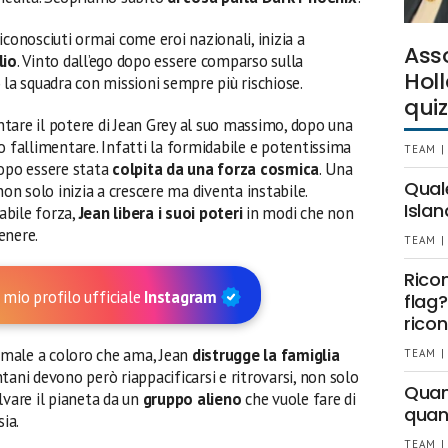
iconosciuti ormai come eroi nazionali, inizia a
Ass
lio
. Vinto dall’ego dopo essere comparso sulla
Holl
 la squadra con missioni sempre più rischiose.
quiz
tare il potere di Jean Grey al suo massimo, dopo una
o fallimentare. Infatti la formidabile e potentissima
TEAM |
dopo essere stata
colpita da una forza cosmica
. Una
Qual
non solo inizia a crescere ma diventa instabile.
Islan
abile forza,
Jean libera i suoi poteri
in modi che non
enere.
TEAM |
Rico
 mio profilo ufficiale
Instagram
flag?
ricon
l male a coloro che ama, Jean
distrugge la famiglia
TEAM |
ntani devono però riappacificarsi e ritrovarsi, non solo
Quant
lvare il pianeta da un
gruppo alieno
che vuole fare di
quan
ia.
TEAM |