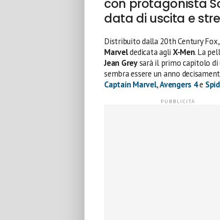
con protagonista So
data di uscita e st
Distribuito dalla 20th Century Fox,
Marvel
dedicata agli
X-Men
. La pe
Jean Grey
sarà il primo capitolo d
sembra essere un anno decisamente r
Captain Marvel
,
Avengers 4
e
Spi