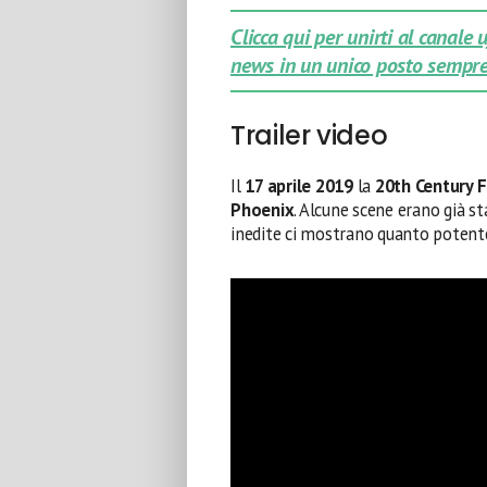
Clicca qui per unirti al canale
news in un unico posto sempre
Trailer video
Il
17 aprile 2019
la
20th Century 
Phoenix
. Alcune scene erano già s
inedite ci mostrano quanto potent