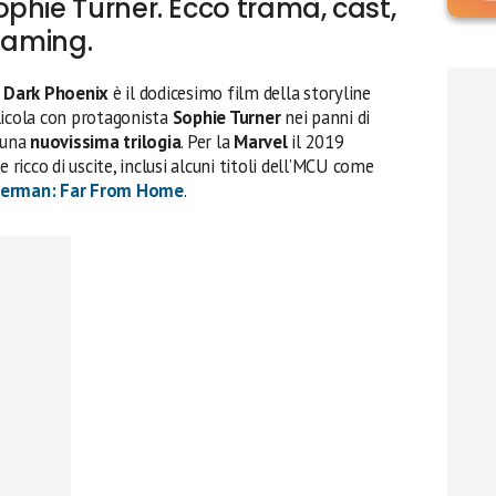
phie Turner. Ecco trama, cast,
reaming.
Dark Phoenix
è il dodicesimo film della storyline
llicola con protagonista
Sophie Turner
nei panni di
i una
nuovissima trilogia
. Per la
Marvel
il 2019
icco di uscite, inclusi alcuni titoli dell’MCU come
derman: Far From Home
.