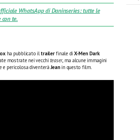
 ufficiale WhatsApp di Daninseries: tutte le
 con te.
Fox
ha pubblicato il
trailer
finale di
X-Men Dark
tate mostrate nei vecchi
teaser
, ma alcune immagini
e e pericolosa diventerà
Jean
in questo film.