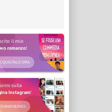
scito il mio
ovo romanzo
!
CQUISTALO ORA
uimi sulla
ina Instagram
!
DANINSERIES