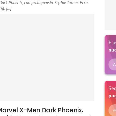
Dark Phoenix, con protagonista Sophie Turner. Ecco
ng. […]
È u
nu
A
Seg
pag
m Marvel X-Men Dark Phoenix,
@