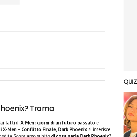
QUIZ
 Phoenix? Trama
ai fatti di
X-Men: giorni di un futuro passato
e
i
X-Men – Conflitto Finale,
Dark Phoenix
si inserisce
inedita. Scopriamo subito
di cosa parla Dark Phoenix
?