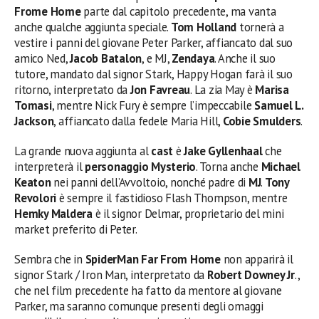
Frome Home
parte dal capitolo precedente, ma vanta
anche qualche aggiunta speciale.
Tom Holland
tornerà a
vestire i panni del giovane Peter Parker, affiancato dal suo
amico Ned,
Jacob Batalon
, e MJ,
Zendaya
. Anche il suo
tutore, mandato dal signor Stark, Happy Hogan farà il suo
ritorno, interpretato da
Jon Favreau
. La zia May è
Marisa
Tomasi
, mentre Nick Fury è sempre l’impeccabile
Samuel L.
Jackson
, affiancato dalla fedele Maria Hill,
Cobie Smulders
.
La grande nuova aggiunta al
cast
è
Jake Gyllenhaal
che
interpreterà il
personaggio
Mysterio
. Torna anche
Michael
Keaton
nei panni dell’Avvoltoio, nonché padre di
MJ
.
Tony
Revolori
è sempre il fastidioso Flash Thompson, mentre
Hemky Maldera
è il signor Delmar, proprietario del mini
market preferito di Peter.
Sembra che in
SpiderMan Far From Home
non apparirà il
signor Stark / Iron Man, interpretato da
Robert Downey Jr
.,
che nel film precedente ha fatto da mentore al giovane
Parker, ma saranno comunque presenti degli omaggi