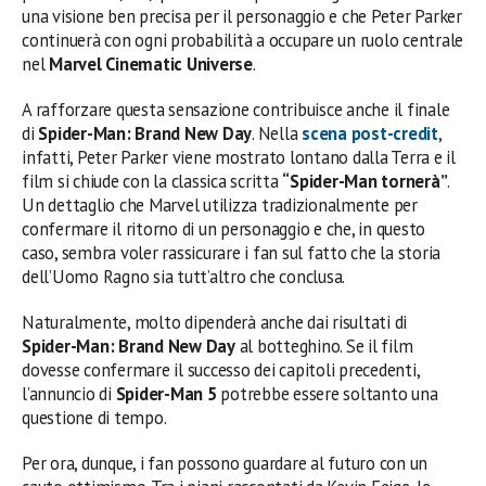
una visione ben precisa per il personaggio e che Peter Parker
continuerà con ogni probabilità a occupare un ruolo centrale
nel
Marvel Cinematic Universe
.
A rafforzare questa sensazione contribuisce anche il finale
di
Spider-Man: Brand New Day
. Nella
scena post-credit
,
infatti, Peter Parker viene mostrato lontano dalla Terra e il
film si chiude con la classica scritta
“Spider-Man tornerà”
.
Un dettaglio che Marvel utilizza tradizionalmente per
confermare il ritorno di un personaggio e che, in questo
caso, sembra voler rassicurare i fan sul fatto che la storia
dell’Uomo Ragno sia tutt’altro che conclusa.
Naturalmente, molto dipenderà anche dai risultati di
Spider-Man: Brand New Day
al botteghino. Se il film
dovesse confermare il successo dei capitoli precedenti,
l’annuncio di
Spider-Man 5
potrebbe essere soltanto una
questione di tempo.
Per ora, dunque, i fan possono guardare al futuro con un