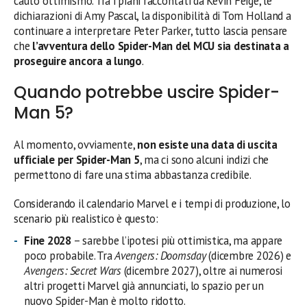
cauto ottimismo. Tra i piani raccontati da Kevin Feige, le
dichiarazioni di Amy Pascal, la disponibilità di Tom Holland a
continuare a interpretare Peter Parker, tutto lascia pensare
che
l’avventura dello Spider-Man del MCU sia destinata a
proseguire ancora a lungo
.
Quando potrebbe uscire Spider-
Man 5?
Al momento, ovviamente,
non esiste una data di uscita
ufficiale per Spider-Man 5
, ma ci sono alcuni indizi che
permettono di fare una stima abbastanza credibile.
Considerando il calendario Marvel e i tempi di produzione, lo
scenario più realistico è questo:
Fine 2028
– sarebbe l’ipotesi più ottimistica, ma appare
poco probabile. Tra
Avengers: Doomsday
(dicembre 2026) e
Avengers: Secret Wars
(dicembre 2027), oltre ai numerosi
altri progetti Marvel già annunciati, lo spazio per un
nuovo Spider-Man è molto ridotto.