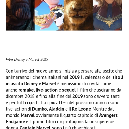
Film Disney e Marvel 2019
Con l’arrivo del nuovo anno si inizia a pensare alle uscite che
animeranno i cinema italiani nel
2019
. Il calendario dei
titoli
in uscita Disney e Marvel
è pienissimo di novità come
anche
remake
,
live-action
e
sequel
. I film che usciranno da
dicembre 2018 e fino alla fine del
2019
sono davvero tanti
e per tutti i gusti. Tra i più attesi del prossimo anno ci sono i
live-action di
Dumbo
,
Aladdin
e
Il Re Leone
. Mentre dal
mondo
Marvel
ovviamente il quarto capitolo di
Avengers
Endgame
e il primo film con protagonista un supereroe
donna,
Captain Marvel
, sono i più chiacchierati.