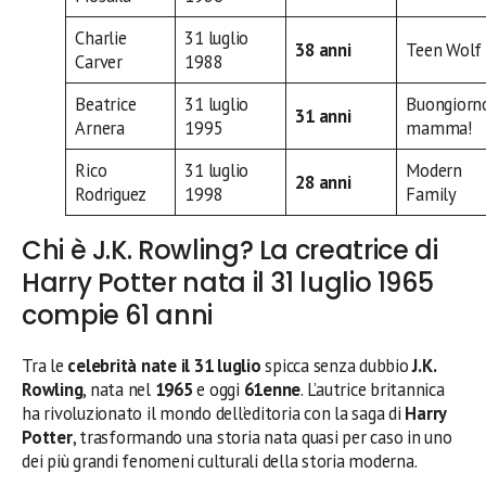
Charlie
31 luglio
38 anni
Teen Wolf
Carver
1988
Beatrice
31 luglio
Buongiorn
31 anni
Arnera
1995
mamma!
Rico
31 luglio
Modern
28 anni
Rodriguez
1998
Family
Chi è J.K. Rowling? La creatrice di
Harry Potter nata il 31 luglio 1965
compie 61 anni
Tra le
celebrità nate il 31 luglio
spicca senza dubbio
J.K.
Rowling
, nata nel
1965
e oggi
61enne
. L’autrice britannica
ha rivoluzionato il mondo dell’editoria con la saga di
Harry
Potter
, trasformando una storia nata quasi per caso in uno
dei più grandi fenomeni culturali della storia moderna.