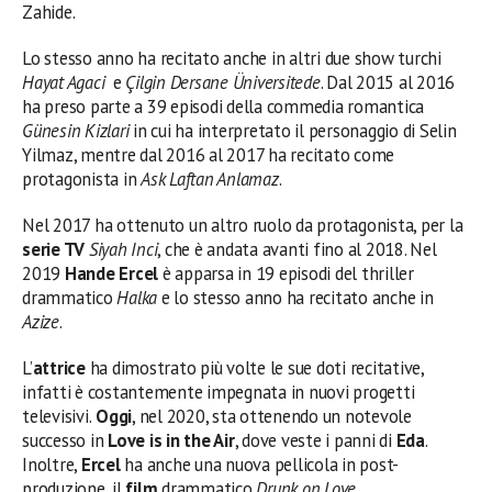
Zahide.
Lo stesso anno ha recitato anche in altri due show turchi
Hayat Agaci
e
Çilgin Dersane Üniversitede
. Dal 2015 al 2016
ha preso parte a 39 episodi della commedia romantica
Günesin Kizlari
in cui ha interpretato il personaggio di Selin
Yilmaz, mentre dal 2016 al 2017 ha recitato come
protagonista in
Ask Laftan Anlamaz
.
Nel 2017 ha ottenuto un altro ruolo da protagonista, per la
serie TV
Siyah Inci
, che è andata avanti fino al 2018. Nel
2019
Hande Ercel
è apparsa in 19 episodi del thriller
drammatico
Halka
e lo stesso anno ha recitato anche in
Azize
.
L’
attrice
ha dimostrato più volte le sue doti recitative,
infatti è costantemente impegnata in nuovi progetti
televisivi.
Oggi
, nel 2020, sta ottenendo un notevole
successo in
Love is in the Air
, dove veste i panni di
Eda
.
Inoltre,
Ercel
ha anche una nuova pellicola in post-
produzione, il
film
drammatico
Drunk on Love
.