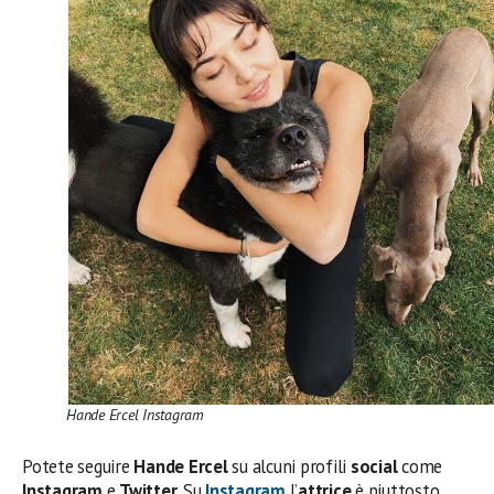
Hande Ercel Instagram
Potete seguire
Hande Ercel
su alcuni profili
social
come
Instagram
e
Twitter
. Su
Instagram
l’
attrice
è piuttosto