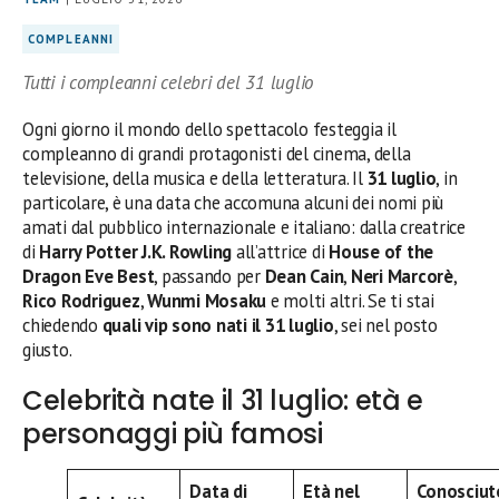
COMPLEANNI
Tutti i compleanni celebri del 31 luglio
Ogni giorno il mondo dello spettacolo festeggia il
compleanno di grandi protagonisti del cinema, della
televisione, della musica e della letteratura. Il
31 luglio
, in
particolare, è una data che accomuna alcuni dei nomi più
amati dal pubblico internazionale e italiano: dalla creatrice
di
Harry Potter
J.K. Rowling
all’attrice di
House of the
Dragon
Eve Best
, passando per
Dean Cain
,
Neri Marcorè
,
Rico Rodriguez
,
Wunmi Mosaku
e molti altri. Se ti stai
chiedendo
quali vip sono nati il 31 luglio
, sei nel posto
giusto.
Celebrità nate il 31 luglio: età e
personaggi più famosi
Data di
Età nel
Conosciut