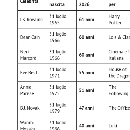
Celebrità
nascita
2026
per
31 luglio
Harry
J.K. Rowling
61 anni
1965
Potter
31 luglio
Dean Cain
60 anni
Lois & Cla
1966
Neri
31 luglio
Cinema e 
60 anni
Marcorè
1966
italiana
31 luglio
House of
Eve Best
55 anni
1971
the Drago
Annie
31 luglio
The
51 anni
Parisse
1975
Following
31 luglio
B.J. Novak
47 anni
The Office
1979
Wunmi
31 luglio
40 anni
Loki
Mosaku
1986