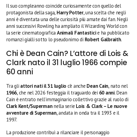
Il suo compleanno coincide curiosamente con quello del
protagonista della saga,
Harry Potter
, una scelta che negli
anni è diventata una delle curiosità più amate dai fan. Negli
anni successivi Rowling ha ampliato il Wizarding World con
la serie cinematografica
Animali Fantastici
e ha pubblicato
romanzi gialli sotto lo pseudonimo di
Robert Galbraith
.
Chi è Dean Cain? L’attore di Lois &
Clark nato il 31 luglio 1966 compie
60 anni
Tra gli
attori nati il 31 luglio
c’è anche
Dean Cain
, nato nel
1966
, che nel 2026 festeggia il traguardo dei
60 anni
. Dean
Cain è entrato nell’immaginario collettivo grazie al ruolo di
Clark Kent/Superman
nella serie
Lois & Clark – Le nuove
avventure di Superman
, andata in onda tra il 1993 e il
1997.
La produzione contribuì a rilanciare il personaggio