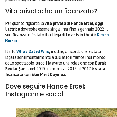
Vita privata: ha un fidanzato?
Per quanto riguarda la
vita privata
di
Hande Ercel
,
oggi
l’
attrice
dovrebbe essere single, ma fino a gennaio 2022 il
suo
fidanzato
è stato il collega di
Love is in the Air
Kerem
Bürsin
.
Il sito
Who’s Dated Who
, inoltre, ci ricorda che è stata
legata sentimentalmente a due attori famosi nel mondo
dello spettacolo turco. Ha avuto una relazione con
Burak
Serdar Şanal
nel 2015, mentre dal 2015 al 2017
è stata
fidanzata
con
Ekin Mert Daymaz
.
Dove seguire Hande Ercel:
Instagram e social