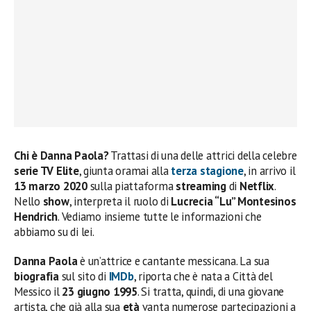
Chi è Danna Paola?
Trattasi di una delle attrici della celebre
serie TV
Elite
, giunta oramai alla
terza stagione
, in arrivo il
13 marzo 2020
sulla piattaforma
streaming
di
Netflix
.
Nello
show
, interpreta il ruolo di
Lucrecia “Lu” Montesinos
Hendrich
. Vediamo insieme tutte le informazioni che
abbiamo su di lei.
Danna Paola
è un’attrice e cantante messicana. La sua
biografia
sul sito di
IMDb
, riporta che è nata a Città del
Messico il
23 giugno 1995
. Si tratta, quindi, di una giovane
artista, che già alla sua
età
vanta numerose partecipazioni a