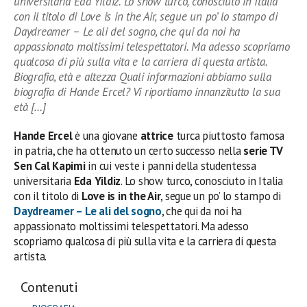
universitaria Eda Yildiz. Lo show turco, conosciuto in Italia
con il titolo di Love is in the Air, segue un po’ lo stampo di
Daydreamer – Le ali del sogno, che qui da noi ha
appassionato moltissimi telespettatori. Ma adesso scopriamo
qualcosa di più sulla vita e la carriera di questa artista.
Biografia, età e altezza Quali informazioni abbiamo sulla
biografia di Hande Ercel? Vi riportiamo innanzitutto la sua
età […]
Hande Ercel
è una giovane
attrice
turca piuttosto famosa
in patria, che ha ottenuto un certo successo nella
serie TV
Sen Cal Kapimi
in cui veste i panni della studentessa
universitaria
Eda Yildiz
. Lo show turco, conosciuto in Italia
con il titolo di
Love is in the Air
, segue un po’ lo stampo di
Daydreamer – Le ali del sogno
, che qui da noi ha
appassionato moltissimi telespettatori. Ma adesso
scopriamo qualcosa di più sulla vita e la carriera di questa
artista.
Contenuti