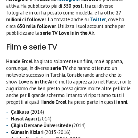
attiva. Ha pubblicato più di
550 post
, tra cui diverse
fotografie in cui ha posato come modella, e ha oltre
27
milioni
di
follower
. La trovate anche su
Twitter
, dove ha
circa
650 mila follower
. Utilizza i suoi account anche per
pubblicizzare la
serie TV
Love is in the Air
.
Film e serie TV
Hande Ercel
ha girato solamente un
film
, ma è apparsa,
comunque, in diverse
serie TV
che hanno ottenuto un
notevole successo in Turchia. Considerando anche che lo
show
Love is in the Air
è molto apprezzato nel Paese, noi le
auguriamo che ben presto possa girare molte altre pellicole
anche per il grande schermo. Intanto vi riportiamo tutti i
progetti ai quali
Hande Ercel
ha preso parte in questi
anni
.
Çalikusu
(2014)
Hayat Agaci
(2014)
Çilgin Dersane Üniversitede
(2014)
Günesin Kizlari
(2015-2016)