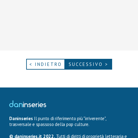
< INDIETRO
SUCCESSIVO >
Daninseries
Il punto di riferimento più "irriverente",
trasversale e spassoso della pop culture.
© daninseries.it 2022.
Tutti di diritti di proprietà letteraria e