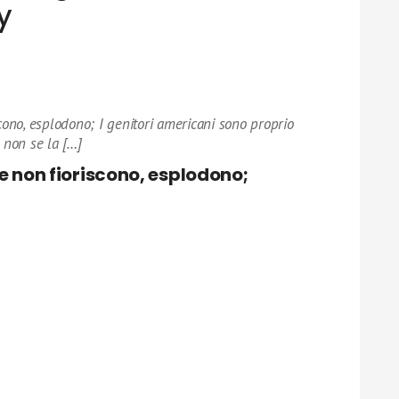
y
scono, esplodono; I genitori americani sono proprio
 non se la […]
he non fioriscono, esplodono;