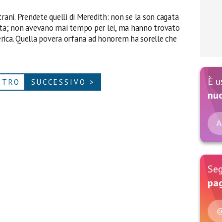
rani. Prendete quelli di Meredith: non se la son cagata
vita; non avevano mai tempo per lei, ma hanno trovato
America. Quella povera orfana ad honorem ha sorelle che
È u
ETRO
SUCCESSIVO >
nu
A
Seg
pag
@