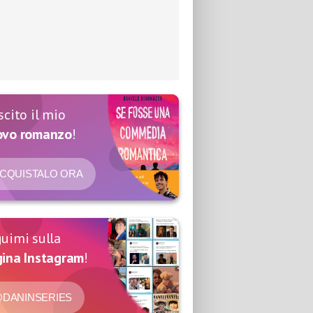
scito il mio
ovo romanzo
!
CQUISTALO ORA
uimi sulla
ina Instagram
!
DANINSERIES