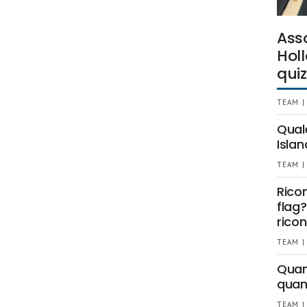
Ass
Holl
quiz
TEAM |
Qual
Islan
TEAM |
Rico
flag?
ricon
TEAM |
Quant
quan
TEAM |