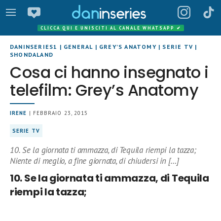
CLICCA QUI E UNISCITI AL CANALE WHATSAPP
✔
DANINSERIES1
|
GENERAL
|
GREY'S ANATOMY
|
SERIE TV
|
SHONDALAND
Cosa ci hanno insegnato i
telefilm: Grey’s Anatomy
IRENE
| FEBBRAIO 23, 2015
SERIE TV
10. Se la giornata ti ammazza, di Tequila riempi la tazza;
Niente di meglio, a fine giornata, di chiudersi in […]
10. Se la giornata ti ammazza, di Tequila
riempi la tazza;