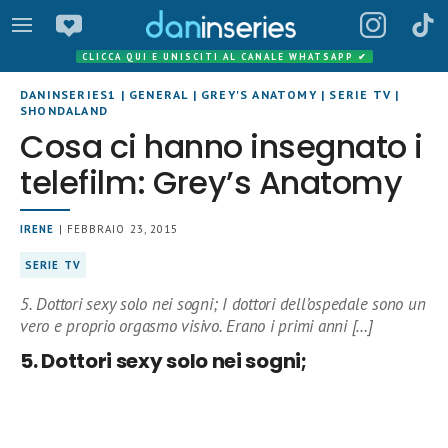
CLICCA QUI E UNISCITI AL CANALE WHATSAPP
✔
DANINSERIES1
|
GENERAL
|
GREY'S ANATOMY
|
SERIE TV
|
SHONDALAND
Cosa ci hanno insegnato i
telefilm: Grey’s Anatomy
IRENE
| FEBBRAIO 23, 2015
SERIE TV
5. Dottori sexy solo nei sogni; I dottori dell’ospedale sono un
vero e proprio orgasmo visivo. Erano i primi anni […]
5. Dottori sexy solo nei sogni;