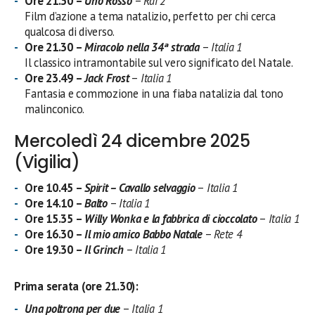
Ore 21.30 –
Uno Rosso
–
Rai 2
Film d’azione a tema natalizio, perfetto per chi cerca
qualcosa di diverso.
Ore 21.30 –
Miracolo nella 34ª strada
–
Italia 1
Il classico intramontabile sul vero significato del Natale.
Ore 23.49 –
Jack Frost
–
Italia 1
Fantasia e commozione in una fiaba natalizia dal tono
malinconico.
Mercoledì 24 dicembre 2025
(Vigilia)
Ore 10.45 –
Spirit – Cavallo selvaggio
–
Italia 1
Ore 14.10 –
Balto
–
Italia 1
Ore 15.35 –
Willy Wonka e la fabbrica di cioccolato
–
Italia 1
Ore 16.30 –
Il mio amico Babbo Natale
–
Rete 4
Ore 19.30 –
Il Grinch
–
Italia 1
Prima serata (ore 21.30):
Una poltrona per due
–
Italia 1