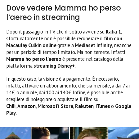
Dove vedere Mamma ho perso
l’aereo in streaming
Dopo il passaggio in TV, che di solito avviene su
Italia 1
,
sfortunatamente non è possibile recuperare il
film con
Macaulay Culkin
online
grazie a
Mediaset Infinity
, neanche
per un periodo di tempo limitato. Ma non temete. Infatti
Mamma ho perso l’aereo
è presente nel catalogo della
piattaforma
streaming Disney+
.
In questo caso, la visione è a pagamento. È necessario,
infatti, attivare un abbonamento, che sia mensile, a dai 7 ai
14€, o annuale, dai 100 ai 140€. Infine, è possibile anche
scegliere di noleggiare o acquistare il film su
Chili
,
Amazon
,
Microsoft Store
,
Rakuten
,
iTunes
o
Google
Play
.