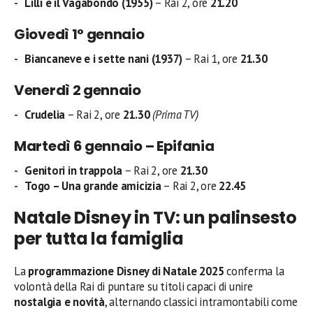
Lilli e il Vagabondo (1955)
– Rai 2, ore
21.20
Giovedì 1° gennaio
Biancaneve e i sette nani (1937)
– Rai 1, ore
21.30
Venerdì 2 gennaio
Crudelia
– Rai 2, ore
21.30
(Prima TV)
Martedì 6 gennaio – Epifania
Genitori in trappola
– Rai 2, ore
21.30
Togo – Una grande amicizia
– Rai 2, ore
22.45
Natale Disney in TV: un palinsesto
per tutta la famiglia
La
programmazione Disney di Natale 2025
conferma la
volontà della Rai di puntare su titoli capaci di unire
nostalgia e novità
, alternando classici intramontabili come