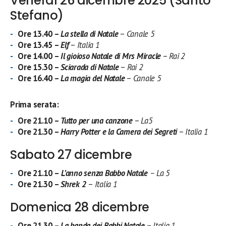
Venerdì 26 dicembre 2025 (Santo
Stefano)
Ore 13.40 –
La stella di Natale
–
Canale 5
Ore 13.45 –
Elf
–
Italia 1
Ore 14.00 –
Il gioioso Natale di Mrs Miracle
–
Rai 2
Ore 15.30 –
Sciarada di Natale
–
Rai 2
Ore 16.40 –
La magia del Natale
–
Canale 5
Prima serata:
Ore 21.10 –
Tutto per una canzone
–
La5
Ore 21.30 –
Harry Potter e la Camera dei Segreti
–
Italia 1
Sabato 27 dicembre
Ore 21.10 –
L’anno senza Babbo Natale
–
La 5
Ore 21.30 –
Shrek 2
–
Italia 1
Domenica 28 dicembre
Ore 21.30 –
La banda dei Babbi Natale
–
Italia 1