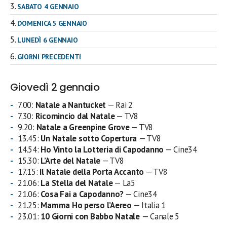
SABATO 4 GENNAIO
DOMENICA 5 GENNAIO
LUNEDÌ 6 GENNAIO
GIORNI PRECEDENTI
Giovedì 2 gennaio
7.00:
Natale a Nantucket
— Rai 2
7.30:
Ricomincio dal Natale
— TV8
9.20:
Natale a Greenpine Grove
— TV8
13.45:
Un Natale sotto Copertura
— TV8
14.54:
Ho Vinto la Lotteria di Capodanno
— Cine34
15.30:
L’Arte del Natale
— TV8
17.15:
Il Natale della Porta Accanto
— TV8
21.06:
La Stella del Natale
— La5
21.06:
Cosa Fai a Capodanno?
— Cine34
21.25:
Mamma Ho perso l’Aereo
— Italia 1
23.01:
10 Giorni con Babbo Natale
— Canale 5