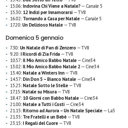
15.06:
Indovina Chi Viene a Natale?
— Canale 5
15.30:
12 Indizi per Innamorarsi
— TV8
16.02:
Tornando a Casa per Natale
— Canale 5
17.20:
Un Delizioso Natale
— TV8
Domenica 5 gennaio
7.30:
Un Natale di Pan di Zenzero
— TV8
9.20:
I Ricordi di Zia Frida
— TV8
10.57:
Il Mio Amico Babbo Natale
— Cine34
13.02:
Il Mio Amico Babbo Natale 2
— Cine34
13.40:
Natale a Winters Inn
— TV8
14.57:
Din Don 5 – Bianco Natale
— Cine34
15.25:
Natale Sotto le Stelle
— TV8
17.15:
Natale su Misura
— TV8
18.47:
10 Giorni con Babbo Natale
— Cine34
21.00:
Natale a Tutti i Costi
— Cine34
21.15:
Ritorno ad Aurora – Un Natale Speciale
— La5
21.35:
Tre Fratelli e un Bebè
— TV8
23.15:
I Regali del Cuore
— TV8