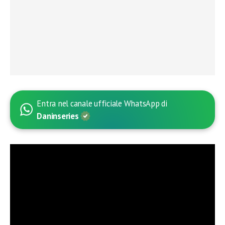
Entra nel canale ufficiale WhatsApp di
Daninseries