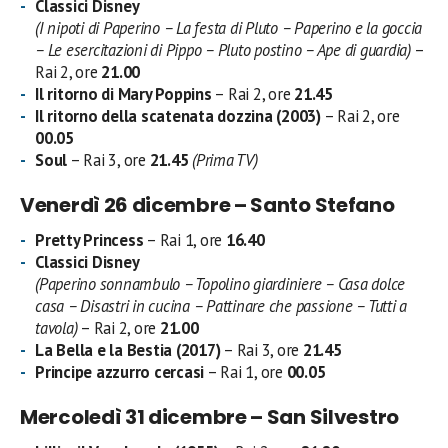
Classici Disney
(I nipoti di Paperino – La festa di Pluto – Paperino e la goccia
– Le esercitazioni di Pippo – Pluto postino – Ape di guardia)
–
Rai 2, ore
21.00
Il ritorno di Mary Poppins
– Rai 2, ore
21.45
Il ritorno della scatenata dozzina (2003)
– Rai 2, ore
00.05
Soul
– Rai 3, ore
21.45
(Prima TV)
Venerdì 26 dicembre – Santo Stefano
Pretty Princess
– Rai 1, ore
16.40
Classici Disney
(Paperino sonnambulo – Topolino giardiniere – Casa dolce
casa – Disastri in cucina – Pattinare che passione – Tutti a
tavola)
– Rai 2, ore
21.00
La Bella e la Bestia (2017)
– Rai 3, ore
21.45
Principe azzurro cercasi
– Rai 1, ore
00.05
Mercoledì 31 dicembre – San Silvestro