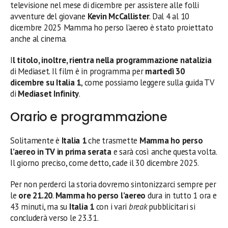
televisione nel mese di dicembre per assistere alle folli
avventure del giovane
Kevin McCallister
. Dal 4 al 10
dicembre 2025 Mamma ho perso l’aereo è stato proiettato
anche al cinema.
I
l titolo, inoltre, rientra nella programmazione natalizia
di Mediaset. Il film è in programma per
martedì 30
dicembre su Italia 1
, come possiamo leggere sulla guida TV
di
Mediaset Infinity
.
Orario e programmazione
Solitamente è
Italia 1
che trasmette
Mamma ho perso
l’aereo in TV in prima serata
e sarà così anche questa volta.
Il giorno preciso, come detto, cade il 30 dicembre 2025.
Per non perderci la storia dovremo sintonizzarci sempre per
le
ore
21.20
.
Mamma ho perso l’aereo
dura in tutto 1 ora e
43 minuti, ma su
Italia 1
con i vari
break
pubblicitari si
concluderà verso le 23.31.