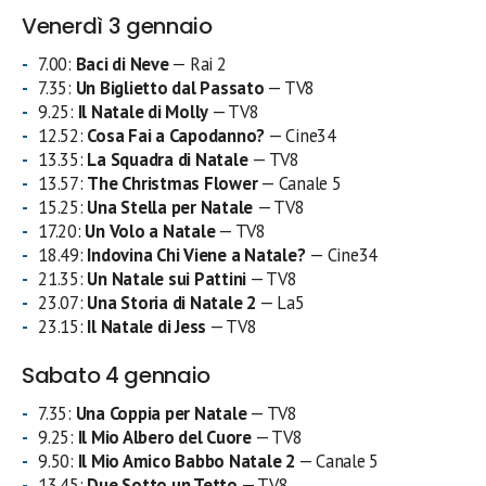
Venerdì 3 gennaio
7.00:
Baci di Neve
— Rai 2
7.35:
Un Biglietto dal Passato
— TV8
9.25:
Il Natale di Molly
— TV8
12.52:
Cosa Fai a Capodanno?
— Cine34
13.35:
La Squadra di Natale
— TV8
13.57:
The Christmas Flower
— Canale 5
15.25:
Una Stella per Natale
— TV8
17.20:
Un Volo a Natale
— TV8
18.49:
Indovina Chi Viene a Natale?
— Cine34
21.35:
Un Natale sui Pattini
— TV8
23.07:
Una Storia di Natale 2
— La5
23.15:
Il Natale di Jess
— TV8
Sabato 4 gennaio
7.35:
Una Coppia per Natale
— TV8
9.25:
Il Mio Albero del Cuore
— TV8
9.50:
Il Mio Amico Babbo Natale 2
— Canale 5
13.45:
Due Sotto un Tetto
— TV8