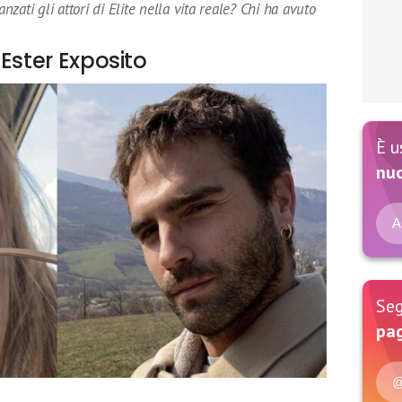
anzati gli attori di Elite nella vita reale? Chi ha avuto
Ester Exposito
È u
nu
A
Seg
pag
@