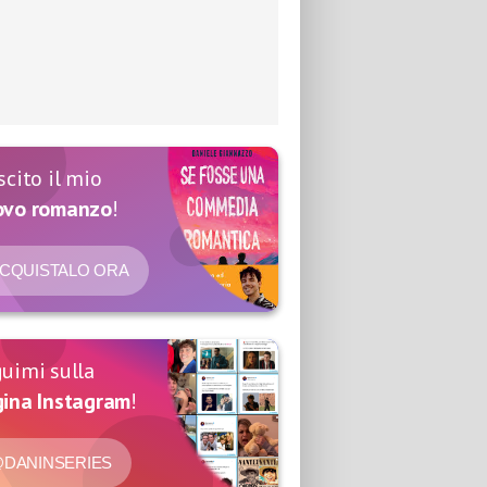
scito il mio
ovo romanzo
!
CQUISTALO ORA
uimi sulla
ina Instagram
!
DANINSERIES