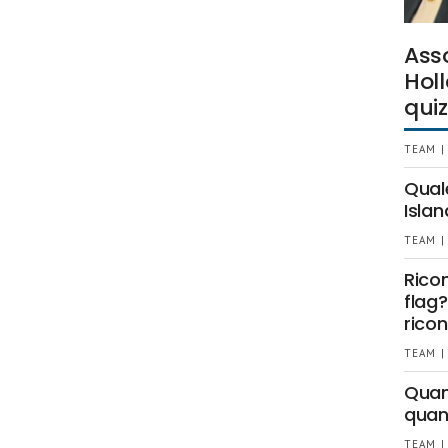
Ass
Holl
quiz
TEAM |
Qual
Islan
TEAM |
Rico
flag?
ricon
TEAM |
Quant
quan
TEAM |