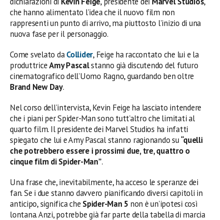
dichiarazioni di
Kevin Feige
, presidente dei
Marvel Studios
,
che hanno alimentato l’idea che il nuovo film non
rappresenti un punto di arrivo, ma piuttosto l’inizio di una
nuova fase per il personaggio.
Come svelato da
Collider
, Feige ha raccontato che lui e la
produttrice
Amy Pascal
stanno già discutendo del futuro
cinematografico dell’Uomo Ragno, guardando ben oltre
Brand New Day
.
Nel corso dell’intervista, Kevin Feige ha lasciato intendere
che i piani per Spider-Man sono tutt’altro che limitati al
quarto film. Il presidente dei Marvel Studios ha infatti
spiegato che lui e Amy Pascal stanno ragionando su
“quelli
che potrebbero essere i prossimi due, tre, quattro o
cinque film di Spider-Man”
.
Una frase che, inevitabilmente, ha acceso le speranze dei
fan. Se i due stanno davvero pianificando diversi capitoli in
anticipo, significa che
Spider-Man 5
non è un’ipotesi così
lontana. Anzi, potrebbe già far parte della tabella di marcia