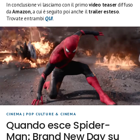
In conclusione vi lasciamo con il primo
video teaser
diffuso
da
Amazon
, a cui è seguito poi anche il
trailer esteso
.
Trovate entrambi
QUI
.
CINEMA
|
POP CULTURE & CINEMA
Quando esce Spider-
Man: Brand New Day su