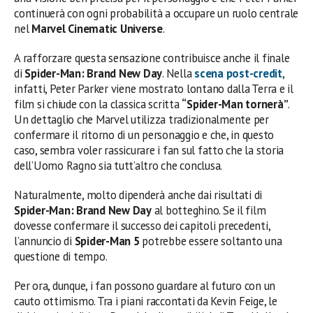
continuerà con ogni probabilità a occupare un ruolo centrale
nel
Marvel Cinematic Universe
.
A rafforzare questa sensazione contribuisce anche il finale
di
Spider-Man: Brand New Day
. Nella
scena post-credit
,
infatti, Peter Parker viene mostrato lontano dalla Terra e il
film si chiude con la classica scritta
“Spider-Man tornerà”
.
Un dettaglio che Marvel utilizza tradizionalmente per
confermare il ritorno di un personaggio e che, in questo
caso, sembra voler rassicurare i fan sul fatto che la storia
dell’Uomo Ragno sia tutt’altro che conclusa.
Naturalmente, molto dipenderà anche dai risultati di
Spider-Man: Brand New Day
al botteghino. Se il film
dovesse confermare il successo dei capitoli precedenti,
l’annuncio di
Spider-Man 5
potrebbe essere soltanto una
questione di tempo.
Per ora, dunque, i fan possono guardare al futuro con un
cauto ottimismo. Tra i piani raccontati da Kevin Feige, le