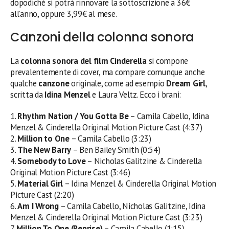
dopodiché si potrà rinnovare la sottoscrizione a 36€
all’anno, oppure 3,99€ al mese.
Canzoni della colonna sonora
La
colonna sonora del film Cinderella
si compone
prevalentemente di cover, ma compare comunque anche
qualche
canzone
originale, come ad esempio
Dream Girl
,
scritta da
Idina Menzel
e Laura Veltz. Ecco i brani:
1.
Rhythm Nation / You Gotta Be
– Camila Cabello, Idina
Menzel & Cinderella Original Motion Picture Cast (4:37)
2.
Million to One
– Camila Cabello (3:23)
3.
The New Barry
– Ben Bailey Smith (0:54)
4.
Somebody to Love
– Nicholas Galitzine & Cinderella
Original Motion Picture Cast (3:46)
5.
Material Girl
– Idina Menzel & Cinderella Original Motion
Picture Cast (2:20)
6.
Am I Wrong
– Camila Cabello, Nicholas Galitzine, Idina
Menzel & Cinderella Original Motion Picture Cast (3:23)
7.
Million To One (Reprise)
– Camila Cabello (1:15)