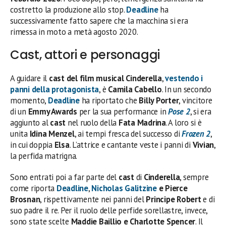
costretto la produzione allo stop.
Deadline
ha
successivamente fatto sapere che la macchina si era
rimessa in moto a metà agosto 2020.
Cast, attori e personaggi
A guidare il
cast del film musical Cinderella
,
vestendo i
panni della protagonista
, è
Camila Cabello
. In un secondo
momento,
Deadline
ha riportato che
Billy Porter
, vincitore
di un
Emmy Awards
per la sua performance in
Pose 2
, si era
aggiunto al
cast
nel ruolo della
Fata Madrina
. A loro si è
unita
Idina Menzel
, ai tempi fresca del successo di
Frozen 2
,
in cui doppia
Elsa
. L’attrice e cantante veste i panni di
Vivian
,
la perfida matrigna.
Sono entrati poi a far parte del
cast
di
Cinderella
, sempre
come riporta
Deadline
,
Nicholas
Galitzine
e Pierce
Brosnan
, rispettivamente nei panni del
Principe Robert
e di
suo padre il re. Per il ruolo delle perfide sorellastre, invece,
sono state scelte
Maddie Baillio e Charlotte Spencer
. Il