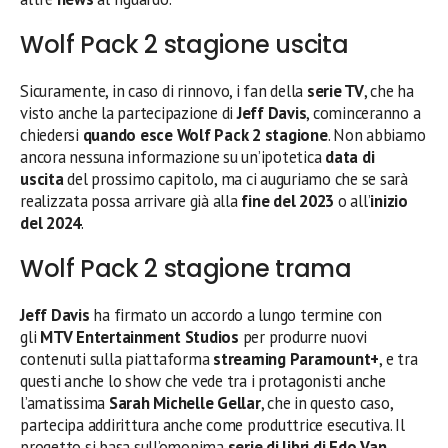
Wolf Pack 2 stagione uscita
Sicuramente, in caso di rinnovo, i fan della
serie TV
, che ha
visto anche la partecipazione di
Jeff Davis
, cominceranno a
chiedersi
quando esce Wolf Pack 2 stagione
. Non abbiamo
ancora nessuna informazione su un’ipotetica
data di
uscita
del prossimo capitolo, ma ci auguriamo che se sarà
realizzata possa arrivare già alla
fine del 2023
o all’
inizio
del 2024
.
Wolf Pack 2 stagione trama
Jeff Davis
ha firmato un accordo a lungo termine con
gli
MTV Entertainment Studios
per produrre nuovi
contenuti sulla piattaforma
streaming
Paramount+
, e tra
questi anche lo show che vede tra i protagonisti anche
l’amatissima
Sarah Michelle Gellar
, che in questo caso,
partecipa addirittura anche come produttrice esecutiva. Il
progetto si basa sull’omonima
serie di libri di Edo Van