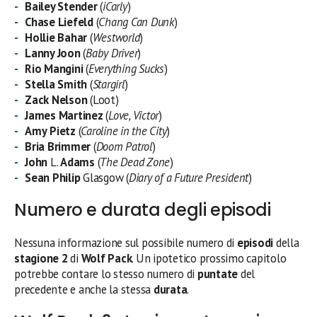
Bailey Stender
(
iCarly
)
Chase Liefeld
(
Chang Can Dunk
)
Hollie Bahar
(
Westworld
)
Lanny Joon
(
Baby Driver
)
Rio Mangini
(
Everything Sucks
)
Stella
Smith
(
Stargirl
)
Zack
Nelson
(Loot)
James
Martinez
(
Love, Victor
)
Amy
Pietz
(
Caroline in the City
)
Bria
Brimmer
(
Doom Patrol
)
John
L.
Adams
(
The Dead Zone
)
Sean
Philip
Glasgow (
Diary of a Future President
)
Numero e durata degli episodi
Nessuna informazione sul possibile numero di
episodi
della
stagione 2
di
Wolf Pack
. Un ipotetico prossimo capitolo
potrebbe contare lo stesso numero di
puntate
del
precedente e anche la stessa
durata
.