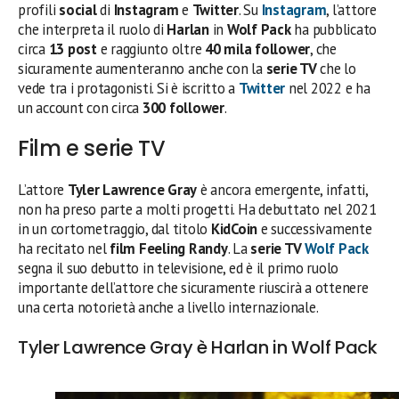
profili
social
di
Instagram
e
Twitter
. Su
Instagram
, l’attore
che interpreta il ruolo di
Harlan
in
Wolf Pack
ha pubblicato
circa
13 post
e raggiunto oltre
40 mila follower
, che
sicuramente aumenteranno anche con la
serie TV
che lo
vede tra i protagonisti. Si è iscritto a
Twitter
nel 2022 e ha
un account con circa
300 follower
.
Film e serie TV
L’attore
Tyler Lawrence Gray
è ancora emergente, infatti,
non ha preso parte a molti progetti. Ha debuttato nel 2021
in un cortometraggio, dal titolo
KidCoin
e successivamente
ha recitato nel
film
Feeling Randy
. La
serie TV
Wolf Pack
segna il suo debutto in televisione, ed è il primo ruolo
importante dell’attore che sicuramente riuscirà a ottenere
una certa notorietà anche a livello internazionale.
Tyler Lawrence Gray è Harlan in Wolf Pack