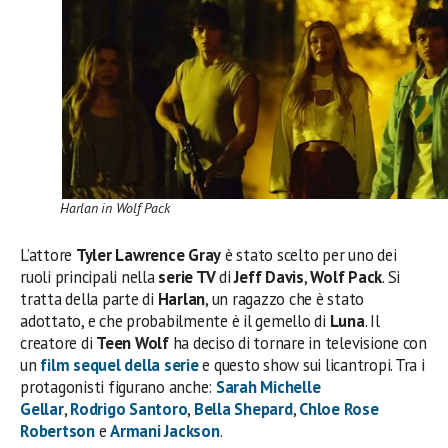
Harlan in Wolf Pack
L’attore
Tyler Lawrence Gray
è stato scelto per uno dei
ruoli principali nella
serie TV
di
Jeff Davis
,
Wolf Pack
. Si
tratta della parte di
Harlan
, un ragazzo che è stato
adottato, e che probabilmente è il gemello di
Luna
. Il
creatore di
Teen Wolf
ha deciso di tornare in televisione con
un
film sequel della serie
e questo show sui licantropi. Tra i
protagonisti figurano anche:
Sarah Michelle
Gellar
,
Rodrigo Santoro
,
Bella Shepard
,
Chloe Rose
Robertson
e
Armani Jackson
.