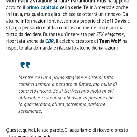
Wolf Pack 2 stagione si farà?
Paramount Plus
ha appena
accolto il
primo capitolo
della
serie TV
in America e anche
in Italia, ma qualcuno già si chiede se otterrà un rinnovo. Da
alcune informazioni online, sembra proprio che
Jeff Davis
ci
stia già pensando e abbia qualcosa in mente, ma è ancora
tutto da decidere. Durante un’intervista per
SFX Magazine
,
riportata anche da
CBR
, il celebre creatore di
Teen Wolf
ha
risposto alla domanda e rilasciato alcune dichiarazioni.
Mentre crei una prima stagione e sistemi tutto
cominci sempre a pensare al futuro, ma nulla di
concreto ancora. Se si iscriveranno molti nuovi
abbonati e ci saranno abbastanza persone che
la guarderanno, allora potremmo parlarne
seriamente.
Queste, quindi, le sue parole. Ci auguriamo di ricevere presto
altre
news
al riguardo.