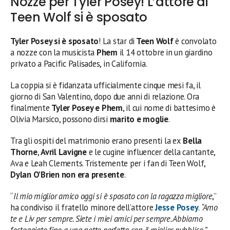
Nozze per Tyler Posey! L’attore di
Teen Wolf si è sposato
Tyler Posey si è sposato
! La star di
Teen Wolf
è convolato
a nozze con la musicista
Phem
il 14 ottobre in un giardino
privato a Pacific Palisades, in California.
La coppia si è fidanzata ufficialmente cinque mesi fa, il
giorno di San Valentino, dopo due anni di relazione. Ora
finalmente
Tyler Posey e Phem
, il cui nome di battesimo è
Olivia Marsico, possono dirsi
marito e moglie
.
Tra gli ospiti del matrimonio erano presenti la ex
Bella
Thorne
,
Avril Lavigne
e le cugine influencer della cantante,
Ava e Leah Clements. Tristemente per i fan di Teen Wolf,
Dylan O’Brien non era presente
.
“
Il mio miglior amico oggi si è sposato con la ragazza migliore
,”
ha condiviso il fratello minore dell’attore
Jesse Posey
.
“Amo
te e Liv per sempre. Siete i miei amici per sempre. Abbiamo