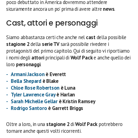
poco debuttato in America dovremmo attendere
sicuramente ancora un po’ prima di avere altre
news
.
Cast, attori e personaggi
Siamo abbastanza certi che anche nel
cast
della possibile
stagione 2
della
serie TV
sarà possibile rivedere i
protagonisti del primo capitolo. Qui di seguito vi riportiamo
i nomi degli
attori
principali di
Wolf Pack
e anche quello dei
loro
personaggi
.
Armani Jackson
è Everett
Bella Shepard
è Blake
Chloe Rose Robertson
è Luna
Tyler Lawrence Gray
è Harlan
Sarah Michelle Gellar
è Kristin Ramsey
Rodrigo Santoro
è Garrett Briggs
Oltre a loro, in una
stagione 2
di
Wolf Pack
potrebbero
tornare anche questi volti ricorrenti.