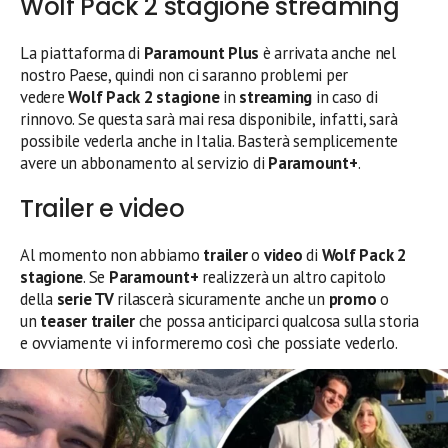
Wolf Pack 2 stagione streaming
La piattaforma di
Paramount Plus
è arrivata anche nel
nostro Paese, quindi non ci saranno problemi per
vedere
Wolf Pack 2 stagione
in
streaming
in caso di
rinnovo. Se questa sarà mai resa disponibile, infatti, sarà
possibile vederla anche in Italia. Basterà semplicemente
avere un abbonamento al servizio di
Paramount+
.
Trailer e video
Al momento non abbiamo
trailer
o
video
di
Wolf Pack 2
stagione
. Se
Paramount+
realizzerà un altro capitolo
della
serie TV
rilascerà sicuramente anche un
promo
o
un
teaser trailer
che possa anticiparci qualcosa sulla storia
e ovviamente vi informeremo così che possiate vederlo.