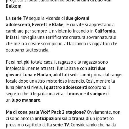
Belkom
.
La
serie TV
segue le vicende di
due giovani
adolescenti
,
Everett e Blake
, le cui vite si apprestano a
cambiare per sempre. Un violento incendio in
California
,
infatti, risveglia una terrificante creatura sovrannaturale
che inizia a creare scompiglio, attaccando i viaggiatori che
occupano l’autostrada.
Persi nel più totale caos, il ragazzo e la ragazza sono
inspiegabilmente attratti l’un l’altra e con
altri due
giovani
,
Luna e Harlan
, adottati sedici anni prima dal ranger
locale dopo un altro misterioso incendio. Così, mentre la
luna piena si rivela,
i quattro adolescenti
scoprono il
segreto che li lega da una vita: il
morso
e il
sangue
di
un
lupo mannaro
.
Ma di cosa parla Wolf Pack 2 stagione?
Ovviamente, non
ci sono ancora
anticipazioni
sulla
trama
di un ipotetico
prossimo capitolo della
serie TV
. Considerando che ha da